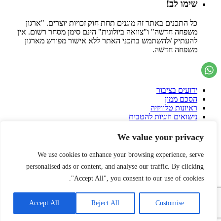
שימו לב!
כל התכנים באתר זה מוגנים תחת חוק זכויות יוצרים. "ארגון
משפחה חדשה" ו"צוואה ביולוגית" הינם סימן מסחר רשום. אין
להעתיק /להשתמש בתכני האתר ללא אישור מפורש מארגון
משפחה חדשה.
ידועים בציבור
הסכם ממון
ראיונות טלוויזיה
נישואים וזוגיות להטבית
אימוץ ילדים בישראל
הצוות שלנו
We value your privacy
גירושין אזרחיים
צו ירושה
We use cookies to enhance your browsing experience, serve
טקס חתונה חילוני
personalised ads or content, and analyse our traffic. By clicking
הסכם גירושין
פונדקאות בישראל
"Accept All", you consent to our use of cookies.
פונדקאות בחו"ל
הורות גאה
Accept All
Reject All
Customise
עיזבון
שאלות ותשובות על הסכם ממון