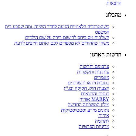
הרצאות
מהבלוג
כשהטרגדיה הלאומית הגיעה לחדר השינה, ומה שקבע בית
המשפט
השלכות מס ביחס לרישום דירה על שם הילדים
משהו שההורים לא מספרים לכם ואתם חייבים לדעת
חדשות הארגון
עדכונים וחדשות
עיתונות ותקשורת
מאמרים
כתבות וידאו ותשדירים
הצעות חוק, חקיקה ובג"ץ
כנסים והרצאות
MARRY אזרחי
מילון המשפחה החדשה
נתונים מידע וסטטיסטיקות
אודות
לתרומה
מדיניות הפרטיות