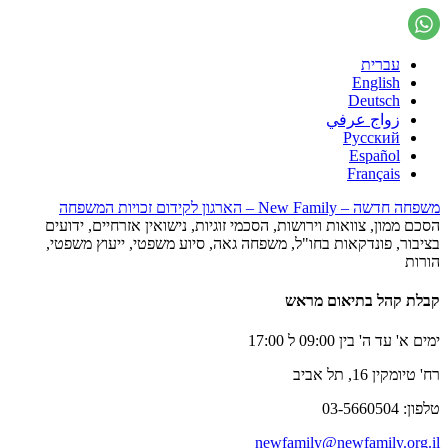
עברית
English
Deutsch
زواج عرفي
Русский
Español
Français
משפחה חדשה – New Family – הארגון לקידום זכויות המשפחה
הסכם ממון, צוואות וירושות, הסכמי זוגיות, נישואין אזרחיים, ידועים
בציבור, פונדקאות בחו"ל, משפחה גאה, סיוע משפטי, ייעוץ משפטי,
הורות
קבלת קהל בתיאום מראש
ימים א' עד ה' בין 09:00 ל 17:00
רח' טיומקין 16, תל אביב
טלפון: 03-5660504
newfamily@newfamily.org.il