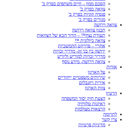
הסכם ממון – חיים משתפים בפרק ב'
צוואה בפרק ב'
פנסיה וזוגיות בפרק ב'
מגורים בפרק ב'
צוואה וירושה
תכנון צוואה וירושה
תעודת נצח™ – הדור הבא של הצוואות
צוואה ביולוגית ™
אחריי – פרויקט ההמשכיות
ירושה בין בני זוג- מדריך זכויות
מדריך זכויות למוריש וליורש
צוואה וירושה- מידע נוסף
אודות
על הארגון
שירותים משפטיים ייחודיים
אירית רוזנבלום
צוות הארגון
הרעיון
הצעת חוק יסוד המשפחה
ראיונות טלוויזיה
הרצאות מצולמות
לתרומה
צרו קשר
מדיניות פרטיות