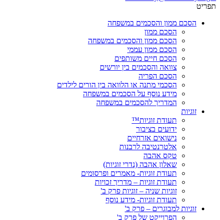
תפריט
הסכם ממון והסכמים במשפחה
הסכם ממון
הסכם ממון והסכמים במשפחה
הסכם ממון עממי
הסכם חיים משותפים
צוואה והסכמים בין יורשים
הסכם הפריה
הסכמי מתנה או הלוואה בין הורים לילדים
מידע נוסף על הסכמים במשפחה
המדריך להסכמים במשפחה
זוגיות
תעודת זוגיות™
ידועים בציבור
נישואים אזרחיים
אלטרנטיבה לרבנות
טקס אהבה
שאלון אהבה (נדרי זוגיות)
תעודת זוגיות- מאמרים ופרסומים
תעודת זוגיות – מדריך זכויות
זוגיות שניה – זוגיות פרק ב'
תעודת זוגיות- מידע נוסף
זוגיות למבוגרים – פרק ב'
הפרוייקט של פרק ב'