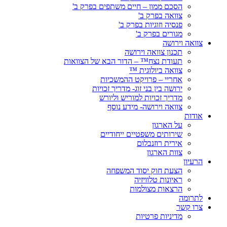
הסכם ממון – חיים משתפים בפרק ב'
צוואה בפרק ב'
פנסיה וזוגיות בפרק ב'
מגורים בפרק ב'
צוואה וירושה
תכנון צוואה וירושה
תעודת נצח™ – הדור הבא של הצוואות
צוואה ביולוגית ™
אחריי – פרויקט ההמשכיות
ירושה בין בני זוג- מדריך זכויות
מדריך זכויות למוריש וליורש
צוואה וירושה- מידע נוסף
אודות
על הארגון
שירותים משפטיים ייחודיים
אירית רוזנבלום
צוות הארגון
הרעיון
הצעת חוק יסוד המשפחה
ראיונות טלוויזיה
הרצאות מצולמות
לתרומה
צרו קשר
מדיניות פרטיות