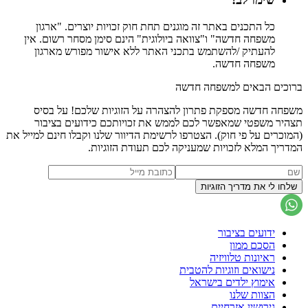
כל התכנים באתר זה מוגנים תחת חוק זכויות יוצרים. "ארגון
משפחה חדשה" ו"צוואה ביולוגית" הינם סימן מסחר רשום. אין
להעתיק /להשתמש בתכני האתר ללא אישור מפורש מארגון
משפחה חדשה.
ברוכים הבאים למשפחה חדשה
משפחה חדשה מספקת פתרון להצהרה על הזוגיות שלכם! על בסיס
תצהיר משפטי שמאפשר לכם לממש את זכויותכם כידועים בציבור
(המוכרים על פי חוק). הצטרפו לרשימת הדיוור שלנו וקבלו חינם למייל את
המדריך המלא לזכויות שמעניקה לכם תעודת הזוגיות.
ידועים בציבור
הסכם ממון
ראיונות טלוויזיה
נישואים וזוגיות להטבית
אימוץ ילדים בישראל
הצוות שלנו
גירושין אזרחיים