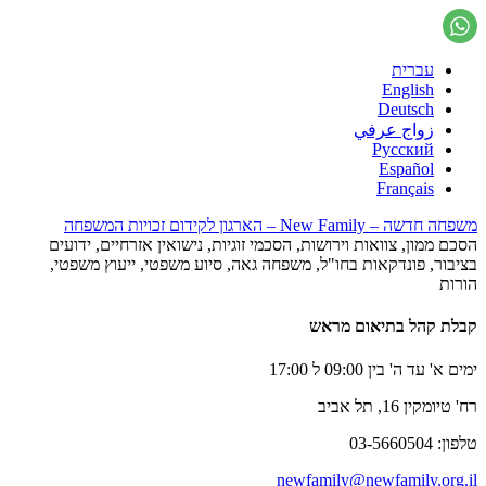
עברית
English
Deutsch
زواج عرفي
Русский
Español
Français
משפחה חדשה – New Family – הארגון לקידום זכויות המשפחה
הסכם ממון, צוואות וירושות, הסכמי זוגיות, נישואין אזרחיים, ידועים
בציבור, פונדקאות בחו"ל, משפחה גאה, סיוע משפטי, ייעוץ משפטי,
הורות
קבלת קהל בתיאום מראש
ימים א' עד ה' בין 09:00 ל 17:00
רח' טיומקין 16, תל אביב
טלפון: 03-5660504
newfamily@newfamily.org.il