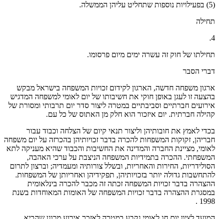
(5) בפעילויות נוספות שתחליט עליהן הממשלה.
תחילה
4.
תחילתו של חוק זה עשרה ימים מיום פרסומו.
דברי הסבר
ארגון משפחה חדשה, הארגון לקידום זכויות המשפחה בישראל מבקש
בהצעה זו לעגן באופן חוקי את חשיבותו של יום לאומי למשפחה המדגיש
אירועים חברתיים וסביבתיים במטרה ליצור סדר יום תרבותי ומסורת של
קהילה חברתית. יום איזכור הוא חלק מן האתוס של כל עם.
בכדי לאמץ את חובותיהן וליצור תנאי קיום של הצלחה וכבוד עבור
חבריהן, זקוקות המשפחות להכרה בדבר זכויותיהן בהכרזה על יום משפחה
לאומי, מציינת החברה והמדינה את החשיבות והכבוד שהיא מעניקה לתא
המשפחתי. ההכרה בתמידיות המשפחה הניצבת על ערכי האהבה,
הסולידריות, החירות והאחריות, ובשלל צורותיה ומעמדיה; וברצון לתרום
להתחשבות גדולה יותר בזכויותיהן, תפקידיהן ואחריותן של המשפחות.
ההצהרה בדבר זכויות המשפחה זכתה זה מכבר להכרה בינלאומית
במסגרת ההצהרה בדבר זכויות המשפחה של האומות המאוחדות בשנת
1998 .
המועד לציון יום חג לאומי נקבע במטרה לאזכר אירוע מכונן שהביא