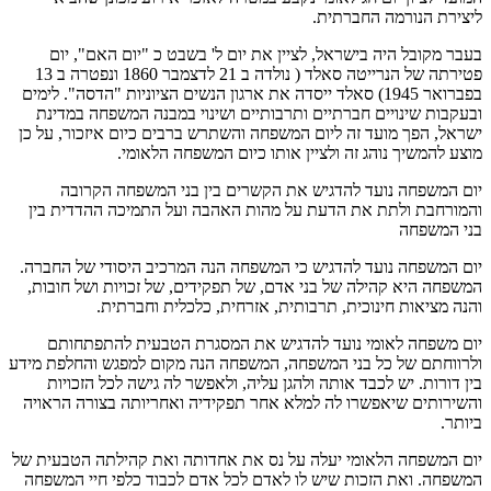
ליצירת הנורמה החברתית.
בעבר מקובל היה בישראל, לציין את יום ל' בשבט כ "יום האם", יום
פטירתה של הנרייטה סאלד ( נולדה ב 21 לדצמבר 1860 ונפטרה ב 13
בפברואר 1945) סאלד ייסדה את ארגון הנשים הציוניות "הדסה". לימים
ובעקבות שינויים חברתיים ותרבותיים ושינוי במבנה המשפחה במדינת
ישראל, הפך מועד זה ליום המשפחה והשתרש ברבים כיום איזכור, על כן
מוצע להמשיך נוהג זה ולציין אותו כיום המשפחה הלאומי.
יום המשפחה נועד להדגיש את הקשרים בין בני המשפחה הקרובה
והמורחבת ולתת את הדעת על מהות האהבה ועל התמיכה ההדדית בין
בני המשפחה
יום המשפחה נועד להדגיש כי המשפחה הנה המרכיב היסודי של החברה.
המשפחה היא קהילה של בני אדם, של תפקידים, של זכויות ושל חובות,
והנה מציאות חינוכית, תרבותית, אזרחית, כלכלית וחברתית.
יום משפחה לאומי נועד להדגיש את המסגרת הטבעית להתפתחותם
ולרווחתם של כל בני המשפחה, המשפחה הנה מקום למפגש והחלפת מידע
בין דורות. יש לכבד אותה ולהגן עליה, ולאפשר לה גישה לכל הזכויות
והשירותים שיאפשרו לה למלא אחר תפקידיה ואחריותה בצורה הראויה
ביותר.
יום המשפחה הלאומי יעלה על נס את אחדותה ואת קהילתה הטבעית של
המשפחה. ואת הזכות שיש לו לאדם לכל אדם לכבוד כלפי חיי המשפחה