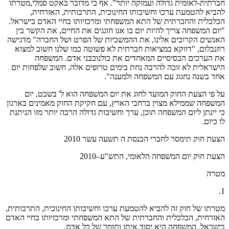
חברתית-לאומית גדולה ועמוקה יותר". אף כי מדובר באקט סמלי,מטרתו
להביא להטמעת ערכו וחשיבותו החינוכית, התרבותית, האזרחית,
הכלכלית והחברתית של התא המשפחתי ומרכזיותו בחיי האדם בישראל.
"יום המשפחה צריך להיות יום בו אנו חוגגים את החיים, את הקשר בין
האנשים הקרובים אלינו, את ההמשכיות של הפרט ושל החברה" מדגישה
רוזנבלום, "דווקא במציאות חברתית לא פשוטה כמו שלנו חשוב למצוא
את הערכים הבסיסיים המאחדים את כולנוכבני אדם. המשפחה
הישראלית לא זוכה להרבה נחת בימים טרופים אלה, חשוב שלפחות יום
אחד בשנה נחגוג עם המשפחה ולמענה".
על פי הצעת החוק המועד לחוג את יום המשפחה הוא ל' בשבט, יום
המשפחה שממילא מצוין ברחבי הארץ, עם חקיקת החוק מאמינים בארגון
כי יינתן ליום המשפחה תוכן, ערך וחשיבות גדולה הרבה יותר מזו הניתנת
לו כיום.
הצעת חוק תימסר לחברי הכנסת ה תשעה עשר 2010
הצעת חוק יום המשפחה הלאומי, התש"ע–2010
מטרה
1.
מטרתו של חוק זה להביא להטמעת ערכו וחשיבותו החינוכית, התרבותית,
האזרחית, הכלכלית והחברתית של התא המשפחתי ומרכזיותו בחיי האדם
בישראל. המשפחה היא יסוד איתן ותומך של כל אדם.