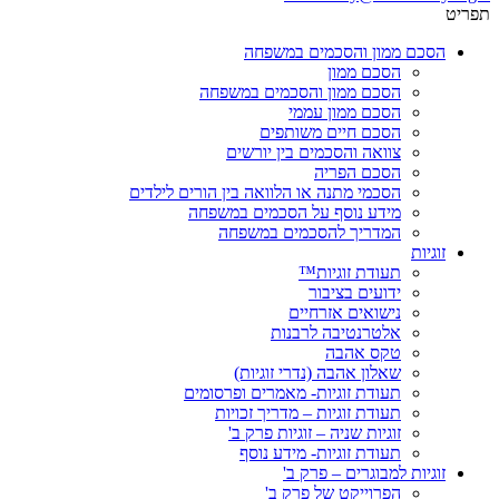
תפריט
הסכם ממון והסכמים במשפחה
הסכם ממון
הסכם ממון והסכמים במשפחה
הסכם ממון עממי
הסכם חיים משותפים
צוואה והסכמים בין יורשים
הסכם הפריה
הסכמי מתנה או הלוואה בין הורים לילדים
מידע נוסף על הסכמים במשפחה
המדריך להסכמים במשפחה
זוגיות
תעודת זוגיות™
ידועים בציבור
נישואים אזרחיים
אלטרנטיבה לרבנות
טקס אהבה
שאלון אהבה (נדרי זוגיות)
תעודת זוגיות- מאמרים ופרסומים
תעודת זוגיות – מדריך זכויות
זוגיות שניה – זוגיות פרק ב'
תעודת זוגיות- מידע נוסף
זוגיות למבוגרים – פרק ב'
הפרוייקט של פרק ב'