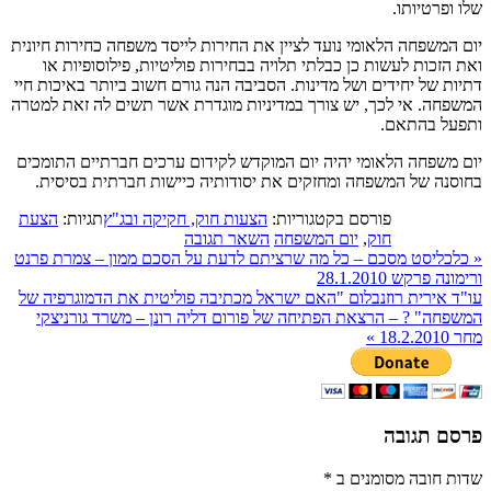
שלו ופרטיותו.
יום המשפחה הלאומי נועד לציין את החירות לייסד משפחה כחירות חיונית
ואת הזכות לעשות כן כבלתי תלויה בבחירות פוליטיות, פילוסופיות או
דתיות של יחידים ושל מדינות. הסביבה הנה גורם חשוב ביותר באיכות חיי
המשפחה. אי לכך, יש צורך במדיניות מוגדרת אשר תשים לה זאת למטרה
ותפעל בהתאם.
יום משפחה הלאומי יהיה יום המוקדש לקידום ערכים חברתיים התומכים
בחוסנה של המשפחה ומחזקים את יסודותיה כיישות חברתית בסיסית.
פורסם בקטגוריות:
הצעות חוק, חקיקה ובג"ץ
תגיות:
הצעת
חוק
,
יום המשפחה
השאר תגובה
«
כלכליסט מסכם – כל מה שרציתם לדעת על הסכם ממון – צמרת פרנט
ורימונה פרקש 28.1.2010
עו"ד אירית רוזנבלום "האם ישראל מכתיבה פוליטית את הדמוגרפיה של
המשפחה" ? – הרצאת הפתיחה של פורום דליה רונן – משרד גורניצקי
מחר 18.2.2010
»
פרסם תגובה
שדות חובה מסומנים ב
*