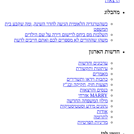
הרצאות
מהבלוג
כשהטרגדיה הלאומית הגיעה לחדר השינה, ומה שקבע בית
המשפט
השלכות מס ביחס לרישום דירה על שם הילדים
משהו שההורים לא מספרים לכם ואתם חייבים לדעת
חדשות הארגון
עדכונים וחדשות
עיתונות ותקשורת
מאמרים
כתבות וידאו ותשדירים
הצעות חוק, חקיקה ובג"ץ
כנסים והרצאות
MARRY אזרחי
מילון המשפחה החדשה
נתונים מידע וסטטיסטיקות
אודות
לתרומה
מדיניות הפרטיות
שימו לב!