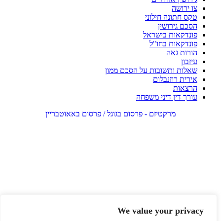
צו ירושה
טקס חתונה חילוני
הסכם גירושין
פונדקאות בישראל
פונדקאות בחו"ל
הורות גאה
עיזבון
שאלות ותשובות על הסכם ממון
אירית רוזנבלום
הרצאות
עורך דין דיני משפחה
מרקטיזם - פרסום בגוגל / פרסום באאוטבריין
We value your privacy