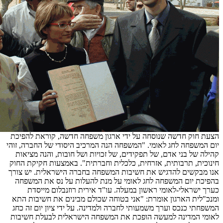
הצעת חוק חדשה שנוסחה על ידי ארגון משפחה חדשה, קוראת להפיכת
יום המשפחה לחג לאומי. "המשפחה הנה המרכיב היסודי של החברה, זוהי
קהילה של בני אדם, של תפקידים, של זכויות ושל חובות, והנה מציאות
חינוכית, תרבותית, אזרחית, כלכלית וחברתית". באמצעות חקיקת החוק
אנו מבקשים להדגיש את חשיבות המשפחה בחברה הישראלית. יש צורך
בהפיכת יום המשפחה לחג לאומי על מנת להעלות על נס את המשפחה
כערך ישראלי-לאומי ראשון במעלה. עו"ד אירית רוזנבלום מייסדת
ומנכ"לית הארגון אומרת: "אני בטוחה שכולם מבינים את חשיבות התא
המשפחתי כנכס וערך משמעותי לחברה ולמדינה. על ידי ציון יום זה כחג
לאומי המדינה למעשה הופכת את המשפחה הישראלית לבעלת חשיבות