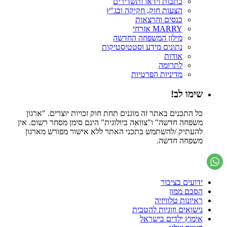
כתבות וידאו ותשדירים
הצעות חוק, חקיקה ובג"ץ
כנסים והרצאות
MARRY אזרחי
מילון המשפחה החדשה
נתונים מידע וסטטיסטיקות
אודות
לתרומה
מדיניות הפרטיות
שימו לב!
כל התכנים באתר זה מוגנים תחת חוק זכויות יוצרים. "ארגון
משפחה חדשה" ו"צוואה ביולוגית" הינם סימן מסחר רשום. אין
להעתיק /להשתמש בתכני האתר ללא אישור מפורש מארגון
משפחה חדשה.
ידועים בציבור
הסכם ממון
ראיונות טלוויזיה
נישואים וזוגיות להטבית
אימוץ ילדים בישראל