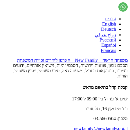
עברית
English
Deutsch
زواج عرفي
Русский
Español
Français
משפחה חדשה – New Family – הארגון לקידום זכויות המשפחה
הסכם ממון, צוואות וירושות, הסכמי זוגיות, נישואין אזרחיים, ידועים
בציבור, פונדקאות בחו"ל, משפחה גאה, סיוע משפטי, ייעוץ משפטי,
הורות
קבלת קהל בתיאום מראש
ימים א' עד ה' בין 09:00 ל 17:00
רח' טיומקין 16, תל אביב
טלפון: 03-5660504
newfamily@newfamily.org.il