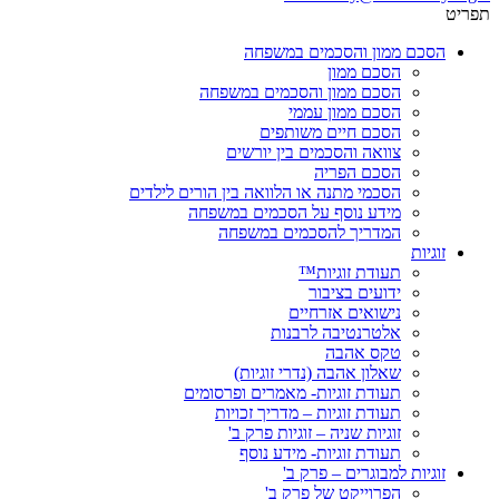
תפריט
הסכם ממון והסכמים במשפחה
הסכם ממון
הסכם ממון והסכמים במשפחה
הסכם ממון עממי
הסכם חיים משותפים
צוואה והסכמים בין יורשים
הסכם הפריה
הסכמי מתנה או הלוואה בין הורים לילדים
מידע נוסף על הסכמים במשפחה
המדריך להסכמים במשפחה
זוגיות
תעודת זוגיות™
ידועים בציבור
נישואים אזרחיים
אלטרנטיבה לרבנות
טקס אהבה
שאלון אהבה (נדרי זוגיות)
תעודת זוגיות- מאמרים ופרסומים
תעודת זוגיות – מדריך זכויות
זוגיות שניה – זוגיות פרק ב'
תעודת זוגיות- מידע נוסף
זוגיות למבוגרים – פרק ב'
הפרוייקט של פרק ב'