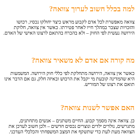
למה בכלל חשוב לערוך צוואה
?
צוואה מאפשרת לכל אדם לקבוע מראש כיצד יחולקו נכסיו, רכושו
והזכויות שצבר במהלך חייו לאחר פטירתו. כאשר אין צוואה, חלוקת
הירושה נעשית לפי החוק – ולא בהכרח בהתאם לרצונו האישי של האדם.
מה קורה אם אדם לא משאיר צוואה
?
כאשר אין צוואה, הירושה מתחלקת לפי כללי חוק הירושה. המשמעות
היא שהמדינה קובעת מי יקבל את הרכוש ובאיזה חלק, גם אם הדבר אינו
תואם את רצונו של המוריש.
האם אפשר לשנות צוואה
?
כן. צוואה אינה מסמך קבוע. החיים משתנים – אנשים מתחתנים,
מתגרשים, נולדים ילדים ונוצרים נכסים חדשים – ולכן חשוב לעדכן את
הצוואה מעת לעת כדי שתשקף את המצב המשפחתי והכלכלי העדכני.