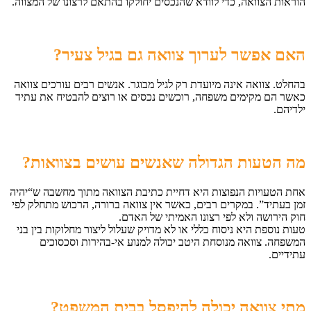
הוראות הצוואה, כדי לוודא שהנכסים יחולקו בהתאם לרצונו של המצווה.
האם אפשר לערוך צוואה גם בגיל צעיר
?
בהחלט. צוואה אינה מיועדת רק לגיל מבוגר. אנשים רבים עורכים צוואה
כאשר הם מקימים משפחה, רוכשים נכסים או רוצים להבטיח את עתיד
ילדיהם.
מה הטעות הגדולה שאנשים עושים בצוואות
?
אחת הטעויות הנפוצות היא דחיית כתיבת הצוואה מתוך מחשבה ש“יהיה
זמן בעתיד”. במקרים רבים, כאשר אין צוואה ברורה, הרכוש מתחלק לפי
חוק הירושה ולא לפי רצונו האמיתי של האדם.
טעות נוספת היא ניסוח כללי או לא מדויק שעלול ליצור מחלוקות בין בני
המשפחה. צוואה מנוסחת היטב יכולה למנוע אי-בהירות וסכסוכים
עתידיים.
מתי צוואה יכולה להיפסל בבית המשפט
?