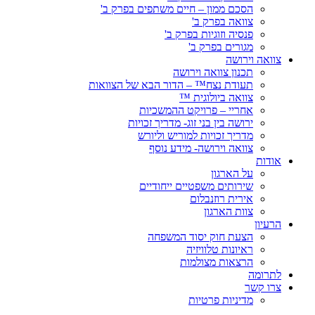
הסכם ממון – חיים משתפים בפרק ב'
צוואה בפרק ב'
פנסיה וזוגיות בפרק ב'
מגורים בפרק ב'
צוואה וירושה
תכנון צוואה וירושה
תעודת נצח™ – הדור הבא של הצוואות
צוואה ביולוגית ™
אחריי – פרויקט ההמשכיות
ירושה בין בני זוג- מדריך זכויות
מדריך זכויות למוריש וליורש
צוואה וירושה- מידע נוסף
אודות
על הארגון
שירותים משפטיים ייחודיים
אירית רוזנבלום
צוות הארגון
הרעיון
הצעת חוק יסוד המשפחה
ראיונות טלוויזיה
הרצאות מצולמות
לתרומה
צרו קשר
מדיניות פרטיות