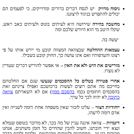
ניסוח מדויק
יש לנסח דברים ברורים ומדוייקים, כי לפעמים הם
יכולים להתפרש בניגוד לרצוננו.
מחשבה בהירה
שירושה היא לעיתים בונוס ולעיתים כאב ראש,
שקלו היטב מי הוא היורש שלכם ומה
יעשה בה.
עצמאות ההחלטה
שבצוואה המצווה קובע מי יירש אותו על פי
רצונו והעדפותיו ואם אינו עושה כך, החוק קובע בשבילו.
מורישים את היש ולא את האין –
אי אפשר להוריש דברים שעדיין
לא נוצרו.
אחרי פטירה בטלים כל ההסכמים שנעשו
שגם אם החלטתם
בחייכם מה אתם רוצים לעשות ברכושכם ואפילו ציינתם זאת
בהסכמים חתומים (כמו
בהסכם ממון
) אם לא השארתם
צוואה
כתובה
לא יהיה לכך כל ערך.
ייחודיות הצווי
– עלינו לזכור שאין משפחה אחת דומה לשנייה ואין
אדם דומה לרעהו,
דינמיות
– צוואה איננה עניין של מה בכך, לא מדובר בטופס שנמלא
ונצא ידיי חובתנו, חשוב להבין שהחיים כל הזמן משתנים, אנחנו
מכירים בני זוג, מתחתנים ולעיתים מתגרשים, יולדים ילדים בדרך