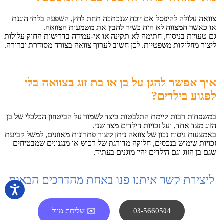
צוואה עלולה להיפסל אם יוכח שנכתבה תחת לחץ, השפעה בלתי הוגנת
או כאשר המצווה לא היה כשיר להבין את משמעות הצוואה.
גם טעויות בניסוח, חתימה לא תקינה או אי-עמידה בדרישות החוק עלולות
ליצור מחלוקות משפטיות. לכן חשוב לערוך צוואה בצורה מסודרת וברורה.
איך אפשר להגן על בן או בת זוג בצוואה בלי
לפגוע בילדים
?
במשפחות רבות קיימת התלבטות כיצד לשמור על הביטחון הכלכלי של בן
הזוג מצד אחד, ועל זכויות הילדים מצד שני.
באמצעות ניסוח נכון של צוואה ניתן ליצור פתרונות מאוזנים, למשל קביעת
זכויות שימוש בנכסים, חלוקה מדורגת של רכוש או מנגנונים שמבטיחים
שגם בן הזוג וגם הילדים יהיו מוגנים בעתיד.
ליצירת קשר איתנו פנו באחת מהדרכים הבאות
03-5660504
✉️ שליחת מייל