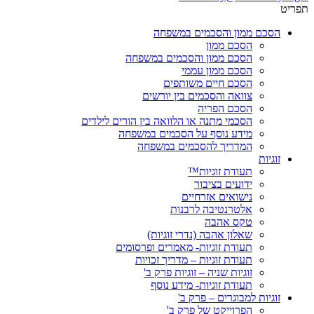
תפריט
הסכם ממון והסכמים במשפחה
הסכם ממון
הסכם ממון והסכמים במשפחה
הסכם ממון עממי
הסכם חיים משותפים
צוואה והסכמים בין יורשים
הסכם הפריה
הסכמי מתנה או הלוואה בין הורים לילדים
מידע נוסף על הסכמים במשפחה
המדריך להסכמים במשפחה
זוגיות
תעודת זוגיות™
ידועים בציבור
נישואים אזרחיים
אלטרנטיבה לרבנות
טקס אהבה
שאלון אהבה (נדרי זוגיות)
תעודת זוגיות- מאמרים ופרסומים
תעודת זוגיות – מדריך זכויות
זוגיות שניה – זוגיות פרק ב'
תעודת זוגיות- מידע נוסף
זוגיות למבוגרים – פרק ב'
הפרוייקט של פרק ב'