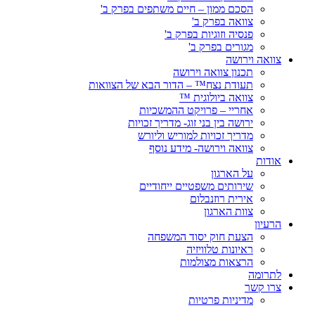
הסכם ממון – חיים משתפים בפרק ב'
צוואה בפרק ב'
פנסיה וזוגיות בפרק ב'
מגורים בפרק ב'
צוואה וירושה
תכנון צוואה וירושה
תעודת נצח™ – הדור הבא של הצוואות
צוואה ביולוגית ™
אחריי – פרויקט ההמשכיות
ירושה בין בני זוג- מדריך זכויות
מדריך זכויות למוריש וליורש
צוואה וירושה- מידע נוסף
אודות
על הארגון
שירותים משפטיים ייחודיים
אירית רוזנבלום
צוות הארגון
הרעיון
הצעת חוק יסוד המשפחה
ראיונות טלוויזיה
הרצאות מצולמות
לתרומה
צרו קשר
מדיניות פרטיות