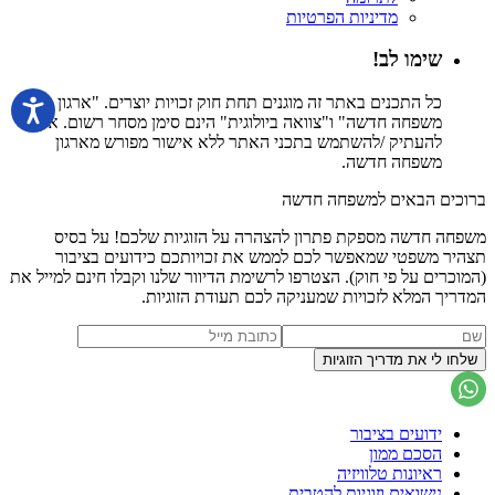
מדיניות הפרטיות
שימו לב!
כל התכנים באתר זה מוגנים תחת חוק זכויות יוצרים. "ארגון
משפחה חדשה" ו"צוואה ביולוגית" הינם סימן מסחר רשום. אין
להעתיק /להשתמש בתכני האתר ללא אישור מפורש מארגון
משפחה חדשה.
ברוכים הבאים למשפחה חדשה
משפחה חדשה מספקת פתרון להצהרה על הזוגיות שלכם! על בסיס
תצהיר משפטי שמאפשר לכם לממש את זכויותכם כידועים בציבור
(המוכרים על פי חוק). הצטרפו לרשימת הדיוור שלנו וקבלו חינם למייל את
המדריך המלא לזכויות שמעניקה לכם תעודת הזוגיות.
ידועים בציבור
הסכם ממון
ראיונות טלוויזיה
נישואים וזוגיות להטבית