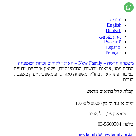
עברית
English
Deutsch
زواج عرفي
Русский
Español
Français
משפחה חדשה – New Family – הארגון לקידום זכויות המשפחה
הסכם ממון, צוואות וירושות, הסכמי זוגיות, נישואין אזרחיים, ידועים
בציבור, פונדקאות בחו"ל, משפחה גאה, סיוע משפטי, ייעוץ משפטי,
הורות
קבלת קהל בתיאום מראש
ימים א' עד ה' בין 09:00 ל 17:00
רח' טיומקין 16, תל אביב
טלפון: 03-5660504
newfamily@newfamily.org.il