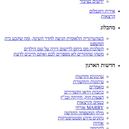
ידועים בציבור
אירית רוזנבלום
הרצאות
מהבלוג
כשהטרגדיה הלאומית הגיעה לחדר השינה, ומה שקבע בית
המשפט
השלכות מס ביחס לרישום דירה על שם הילדים
משהו שההורים לא מספרים לכם ואתם חייבים לדעת
חדשות הארגון
עדכונים וחדשות
עיתונות ותקשורת
מאמרים
כתבות וידאו ותשדירים
הצעות חוק, חקיקה ובג"ץ
כנסים והרצאות
MARRY אזרחי
מילון המשפחה החדשה
נתונים מידע וסטטיסטיקות
אודות
לתרומה