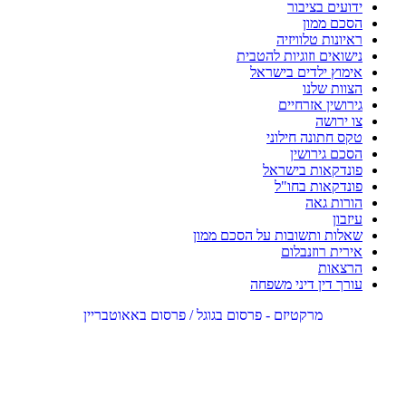
ידועים בציבור
הסכם ממון
ראיונות טלוויזיה
נישואים וזוגיות להטבית
אימוץ ילדים בישראל
הצוות שלנו
גירושין אזרחיים
צו ירושה
טקס חתונה חילוני
הסכם גירושין
פונדקאות בישראל
פונדקאות בחו"ל
הורות גאה
עיזבון
שאלות ותשובות על הסכם ממון
אירית רוזנבלום
הרצאות
עורך דין דיני משפחה
מרקטיזם - פרסום בגוגל / פרסום באאוטבריין