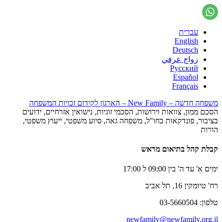
עברית
English
Deutsch
زواج عرفي
Русский
Español
Français
משפחה חדשה – New Family – הארגון לקידום זכויות המשפחה
הסכם ממון, צוואות וירושות, הסכמי זוגיות, נישואין אזרחיים, ידועים
בציבור, פונדקאות בחו"ל, משפחה גאה, סיוע משפטי, ייעוץ משפטי,
הורות
קבלת קהל בתיאום מראש
ימים א' עד ה' בין 09:00 ל 17:00
רח' טיומקין 16, תל אביב
טלפון: 03-5660504
newfamily@newfamily.org.il