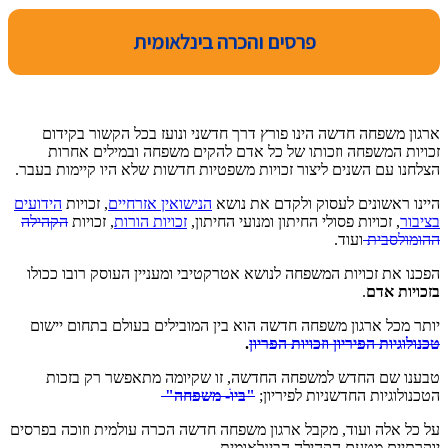
פרסים והכרה בינלאומית
ארגון משפחה חדשה הינו פורץ דרך חדשני ונועז בכל הקשור בקידום
זכויות המשפחה וזכותו של כל אדם להקים משפחה ובמילים אחרות
הצלחנו עם השנים ליצור זכויות משפטיות חדשות שלא היו קיימות בעבר.
היינו ראשונים לעסוק ולקדם את נושא
הנישואין אזרחיים
, זכויות
הידועים
בציבור
, זכויות פסולי החיתון ומנועי החיתון,
זכויות הורות
, זכויות
הקהילה
ההומולסבית
ועוד.
הפכנו את זכויות המשפחה לנושא אטרקטיבי ומעניין העוסק רובו ככולו
בזכויות אדם
.
יותר מכל ארגון משפחה חדשה הוא בין המובילים בעולם בתחום יישום
טכנולוגיות הפיריון וזכויות הפריון
.
טבענו שם החדש למשפחה החדשה, זו שקיומה מתאפשר רק בזכות
הטכנולוגיות החדשניות לפיריון;
"בּיוׁ- משפחה"
על כל אלה ועוד, מקבל ארגון משפחה חדשה הכרה עולמית וזוכה בפרסים
יוקרתיים מטעם הקהילה הבינלאומית.