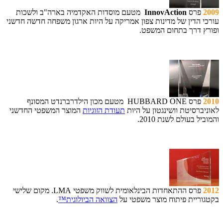
2009
פרס
InnovAction
מטעם מוסדות האקדמיה בארה"ב ולשכות
עורכי הדין של מדינות צפון אמריקה על היות ארגון משפחה חדשה חדשני
ופורץ דרך בתחום המשפט.
2010
פרס HUBBARD ONE מטעם מכון הילדרברנדט המסונף
לאוניברסיטת וושינגטון על היות
תעודת הזוגיות
המוצר המשפטי החדשני
והמוביל בעולם לשנת 2010.
2012
פרס ההתאחדות הבינלאומית לשווק משפטי LMA. מקום שלישי
בקטגוריית פיתוח מוצר משפטי על
הצוואה הביולוגית™
.