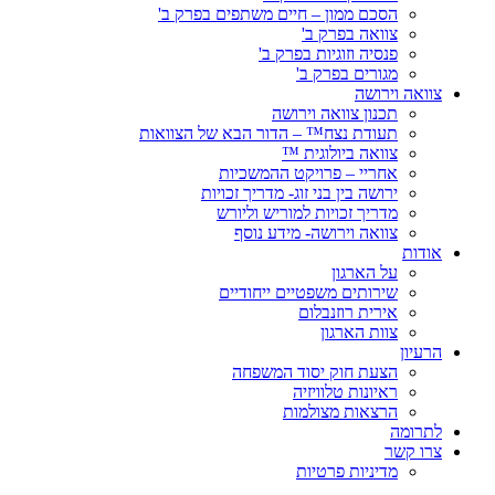
הסכם ממון – חיים משתפים בפרק ב'
צוואה בפרק ב'
פנסיה וזוגיות בפרק ב'
מגורים בפרק ב'
צוואה וירושה
תכנון צוואה וירושה
תעודת נצח™ – הדור הבא של הצוואות
צוואה ביולוגית ™
אחריי – פרויקט ההמשכיות
ירושה בין בני זוג- מדריך זכויות
מדריך זכויות למוריש וליורש
צוואה וירושה- מידע נוסף
אודות
על הארגון
שירותים משפטיים ייחודיים
אירית רוזנבלום
צוות הארגון
הרעיון
הצעת חוק יסוד המשפחה
ראיונות טלוויזיה
הרצאות מצולמות
לתרומה
צרו קשר
מדיניות פרטיות