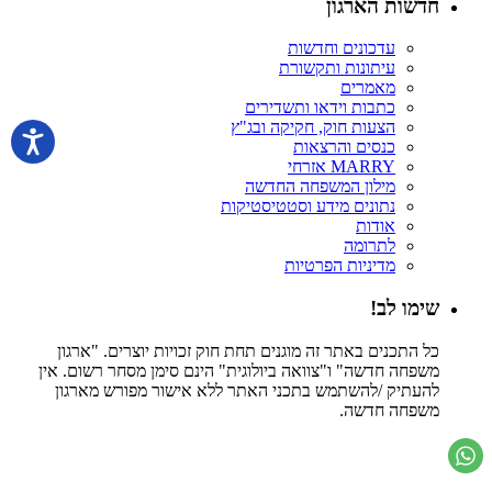
חדשות הארגון
עדכונים וחדשות
עיתונות ותקשורת
מאמרים
כתבות וידאו ותשדירים
הצעות חוק, חקיקה ובג"ץ
כנסים והרצאות
MARRY אזרחי
מילון המשפחה החדשה
נתונים מידע וסטטיסטיקות
אודות
לתרומה
מדיניות הפרטיות
שימו לב!
כל התכנים באתר זה מוגנים תחת חוק זכויות יוצרים. "ארגון
משפחה חדשה" ו"צוואה ביולוגית" הינם סימן מסחר רשום. אין
להעתיק /להשתמש בתכני האתר ללא אישור מפורש מארגון
משפחה חדשה.