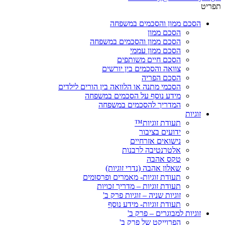
תפריט
הסכם ממון והסכמים במשפחה
הסכם ממון
הסכם ממון והסכמים במשפחה
הסכם ממון עממי
הסכם חיים משותפים
צוואה והסכמים בין יורשים
הסכם הפריה
הסכמי מתנה או הלוואה בין הורים לילדים
מידע נוסף על הסכמים במשפחה
המדריך להסכמים במשפחה
זוגיות
תעודת זוגיות™
ידועים בציבור
נישואים אזרחיים
אלטרנטיבה לרבנות
טקס אהבה
שאלון אהבה (נדרי זוגיות)
תעודת זוגיות- מאמרים ופרסומים
תעודת זוגיות – מדריך זכויות
זוגיות שניה – זוגיות פרק ב'
תעודת זוגיות- מידע נוסף
זוגיות למבוגרים – פרק ב'
הפרוייקט של פרק ב'