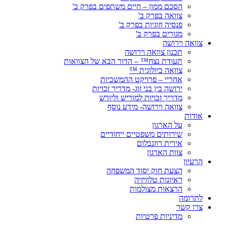
הסכם ממון – חיים משתפים בפרק ב'
צוואה בפרק ב'
פנסיה וזוגיות בפרק ב'
מגורים בפרק ב'
צוואה וירושה
תכנון צוואה וירושה
תעודת נצח™ – הדור הבא של הצוואות
צוואה ביולוגית ™
אחריי – פרויקט ההמשכיות
ירושה בין בני זוג- מדריך זכויות
מדריך זכויות למוריש וליורש
צוואה וירושה- מידע נוסף
אודות
על הארגון
שירותים משפטיים ייחודיים
אירית רוזנבלום
צוות הארגון
הרעיון
הצעת חוק יסוד המשפחה
ראיונות טלוויזיה
הרצאות מצולמות
לתרומה
צרו קשר
מדיניות פרטיות