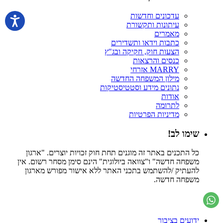
עדכונים וחדשות
עיתונות ותקשורת
מאמרים
כתבות וידאו ותשדירים
הצעות חוק, חקיקה ובג"ץ
כנסים והרצאות
MARRY אזרחי
מילון המשפחה החדשה
נתונים מידע וסטטיסטיקות
אודות
לתרומה
מדיניות הפרטיות
שימו לב!
כל התכנים באתר זה מוגנים תחת חוק זכויות יוצרים. "ארגון
משפחה חדשה" ו"צוואה ביולוגית" הינם סימן מסחר רשום. אין
להעתיק /להשתמש בתכני האתר ללא אישור מפורש מארגון
משפחה חדשה.
ידועים בציבור