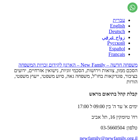
עברית
English
Deutsch
زواج عرفي
Русский
Español
Français
משפחה חדשה – New Family – הארגון לקידום זכויות המשפחה
הסכם ממון, צוואות וירושות, הסכמי זוגיות, נישואין אזרחיים, ידועים
בציבור, פונדקאות בחו"ל, משפחה גאה, סיוע משפטי, ייעוץ משפטי,
הורות
קבלת קהל בתיאום מראש
ימים א' עד ה' בין 09:00 ל 17:00
רח' טיומקין 16, תל אביב
טלפון: 03-5660504
newfamily@newfamily.org.il