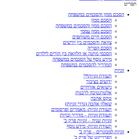
תפריט
הסכם ממון והסכמים במשפחה
הסכם ממון
הסכם ממון והסכמים במשפחה
הסכם ממון עממי
הסכם חיים משותפים
צוואה והסכמים בין יורשים
הסכם הפריה
הסכמי מתנה או הלוואה בין הורים לילדים
מידע נוסף על הסכמים במשפחה
המדריך להסכמים במשפחה
זוגיות
תעודת זוגיות™
ידועים בציבור
נישואים אזרחיים
אלטרנטיבה לרבנות
טקס אהבה
שאלון אהבה (נדרי זוגיות)
תעודת זוגיות- מאמרים ופרסומים
תעודת זוגיות – מדריך זכויות
זוגיות שניה – זוגיות פרק ב'
תעודת זוגיות- מידע נוסף
זוגיות למבוגרים – פרק ב'
הפרוייקט של פרק ב'