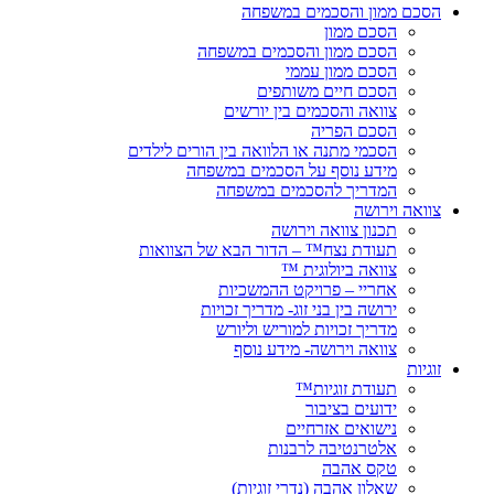
הסכם ממון והסכמים במשפחה
הסכם ממון
הסכם ממון והסכמים במשפחה
הסכם ממון עממי
הסכם חיים משותפים
צוואה והסכמים בין יורשים
הסכם הפריה
הסכמי מתנה או הלוואה בין הורים לילדים
מידע נוסף על הסכמים במשפחה
המדריך להסכמים במשפחה
צוואה וירושה
תכנון צוואה וירושה
תעודת נצח™ – הדור הבא של הצוואות
צוואה ביולוגית ™
אחריי – פרויקט ההמשכיות
ירושה בין בני זוג- מדריך זכויות
מדריך זכויות למוריש וליורש
צוואה וירושה- מידע נוסף
זוגיות
תעודת זוגיות™
ידועים בציבור
נישואים אזרחיים
אלטרנטיבה לרבנות
טקס אהבה
שאלון אהבה (נדרי זוגיות)