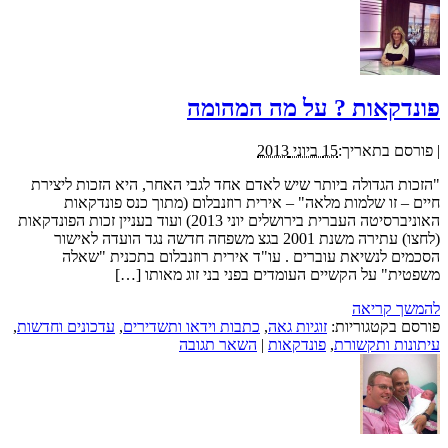
פונדקאות ? על מה המהומה
|
פורסם בתאריך:
15 ביוני 2013
"הזכות הגדולה ביותר שיש לאדם אחד לגבי האחר, היא הזכות ליצירת
חיים – זו שלמות מלאה" – אירית רוזנבלום (מתוך כנס פונדקאות
האוניברסיטה העברית בירושלים יוני 2013) ועוד בעניין זכות הפונדקאות
(לחצו) עתירה משנת 2001 בגצ משפחה חדשה נגד הועדה לאישור
הסכמים לנשיאת עוברים . עו"ד אירית רוזנבלום בתכנית "שאלה
משפטית" על הקשיים העומדים בפני בני זוג מאותו […]
להמשך קריאה
פורסם בקטגוריות:
זוגיות גאה
,
כתבות וידאו ותשדירים
,
עדכונים וחדשות
,
עיתונות ותקשורת
,
פונדקאות
|
השאר תגובה