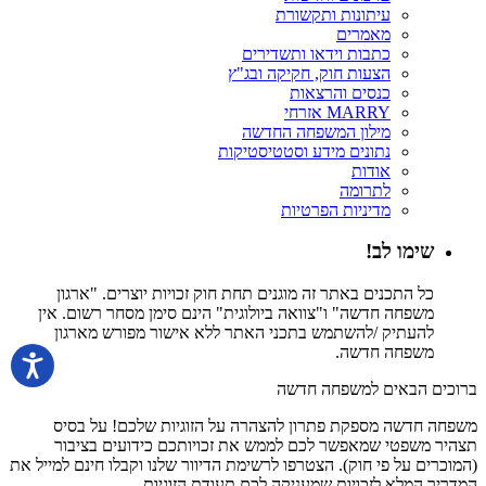
עיתונות ותקשורת
מאמרים
כתבות וידאו ותשדירים
הצעות חוק, חקיקה ובג"ץ
כנסים והרצאות
MARRY אזרחי
מילון המשפחה החדשה
נתונים מידע וסטטיסטיקות
אודות
לתרומה
מדיניות הפרטיות
שימו לב!
כל התכנים באתר זה מוגנים תחת חוק זכויות יוצרים. "ארגון
משפחה חדשה" ו"צוואה ביולוגית" הינם סימן מסחר רשום. אין
להעתיק /להשתמש בתכני האתר ללא אישור מפורש מארגון
משפחה חדשה.
ברוכים הבאים למשפחה חדשה
משפחה חדשה מספקת פתרון להצהרה על הזוגיות שלכם! על בסיס
תצהיר משפטי שמאפשר לכם לממש את זכויותכם כידועים בציבור
(המוכרים על פי חוק). הצטרפו לרשימת הדיוור שלנו וקבלו חינם למייל את
המדריך המלא לזכויות שמעניקה לכם תעודת הזוגיות.