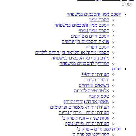
תפריט
הסכם ממון והסכמים במשפחה
הסכם ממון
הסכם ממון והסכמים במשפחה
הסכם ממון עממי
הסכם חיים משותפים
צוואה והסכמים בין יורשים
הסכם הפריה
הסכמי מתנה או הלוואה בין הורים לילדים
מידע נוסף על הסכמים במשפחה
המדריך להסכמים במשפחה
זוגיות
תעודת זוגיות™
ידועים בציבור
נישואים אזרחיים
אלטרנטיבה לרבנות
טקס אהבה
שאלון אהבה (נדרי זוגיות)
תעודת זוגיות- מאמרים ופרסומים
תעודת זוגיות – מדריך זכויות
זוגיות שניה – זוגיות פרק ב'
תעודת זוגיות- מידע נוסף
זוגיות למבוגרים – פרק ב'
הפרוייקט של פרק ב'