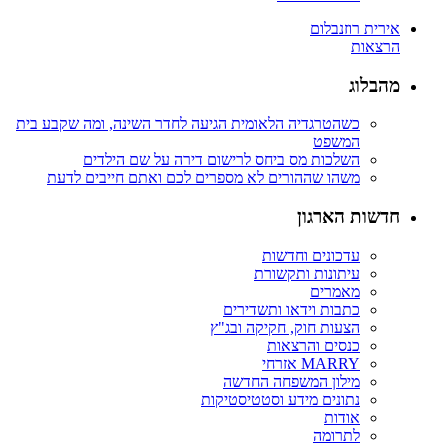
אירית רוזנבלום
הרצאות
מהבלוג
כשהטרגדיה הלאומית הגיעה לחדר השינה, ומה שקבע בית
המשפט
השלכות מס ביחס לרישום דירה על שם הילדים
משהו שההורים לא מספרים לכם ואתם חייבים לדעת
חדשות הארגון
עדכונים וחדשות
עיתונות ותקשורת
מאמרים
כתבות וידאו ותשדירים
הצעות חוק, חקיקה ובג"ץ
כנסים והרצאות
MARRY אזרחי
מילון המשפחה החדשה
נתונים מידע וסטטיסטיקות
אודות
לתרומה