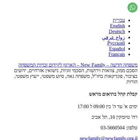
עברית
English
Deutsch
زواج عرفي
Русский
Español
Français
משפחה חדשה – New Family – הארגון לקידום זכויות המשפחה
הסכם ממון, צוואות וירושות, הסכמי זוגיות, נישואין אזרחיים, ידועים
בציבור, פונדקאות בחו"ל, משפחה גאה, סיוע משפטי, ייעוץ משפטי,
הורות
קבלת קהל בתיאום מראש
ימים א' עד ה' בין 09:00 ל 17:00
רח' טיומקין 16, תל אביב
טלפון: 03-5660504
newfamily@newfamily.org.il