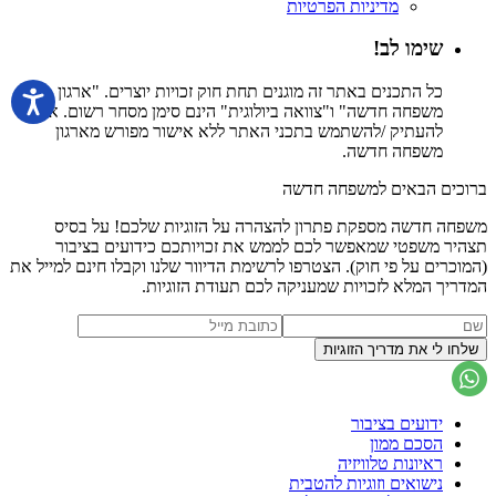
מדיניות הפרטיות
שימו לב!
כל התכנים באתר זה מוגנים תחת חוק זכויות יוצרים. "ארגון
משפחה חדשה" ו"צוואה ביולוגית" הינם סימן מסחר רשום. אין
להעתיק /להשתמש בתכני האתר ללא אישור מפורש מארגון
משפחה חדשה.
ברוכים הבאים למשפחה חדשה
משפחה חדשה מספקת פתרון להצהרה על הזוגיות שלכם! על בסיס
תצהיר משפטי שמאפשר לכם לממש את זכויותכם כידועים בציבור
(המוכרים על פי חוק). הצטרפו לרשימת הדיוור שלנו וקבלו חינם למייל את
המדריך המלא לזכויות שמעניקה לכם תעודת הזוגיות.
ידועים בציבור
הסכם ממון
ראיונות טלוויזיה
נישואים וזוגיות להטבית