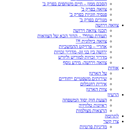
הסכם ממון – חיים משתפים בפרק ב'
צוואה בפרק ב'
פנסיה וזוגיות בפרק ב'
מגורים בפרק ב'
צוואה וירושה
תכנון צוואה וירושה
תעודת נצח™ – הדור הבא של הצוואות
צוואה ביולוגית ™
אחריי – פרויקט ההמשכיות
ירושה בין בני זוג- מדריך זכויות
מדריך זכויות למוריש וליורש
צוואה וירושה- מידע נוסף
אודות
על הארגון
שירותים משפטיים ייחודיים
אירית רוזנבלום
צוות הארגון
הרעיון
הצעת חוק יסוד המשפחה
ראיונות טלוויזיה
הרצאות מצולמות
לתרומה
צרו קשר
מדיניות פרטיות