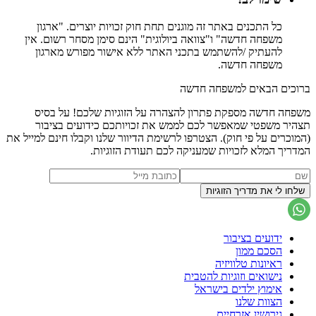
כל התכנים באתר זה מוגנים תחת חוק זכויות יוצרים. "ארגון
משפחה חדשה" ו"צוואה ביולוגית" הינם סימן מסחר רשום. אין
להעתיק /להשתמש בתכני האתר ללא אישור מפורש מארגון
משפחה חדשה.
ברוכים הבאים למשפחה חדשה
משפחה חדשה מספקת פתרון להצהרה על הזוגיות שלכם! על בסיס
תצהיר משפטי שמאפשר לכם לממש את זכויותכם כידועים בציבור
(המוכרים על פי חוק). הצטרפו לרשימת הדיוור שלנו וקבלו חינם למייל את
המדריך המלא לזכויות שמעניקה לכם תעודת הזוגיות.
ידועים בציבור
הסכם ממון
ראיונות טלוויזיה
נישואים וזוגיות להטבית
אימוץ ילדים בישראל
הצוות שלנו
גירושין אזרחיים