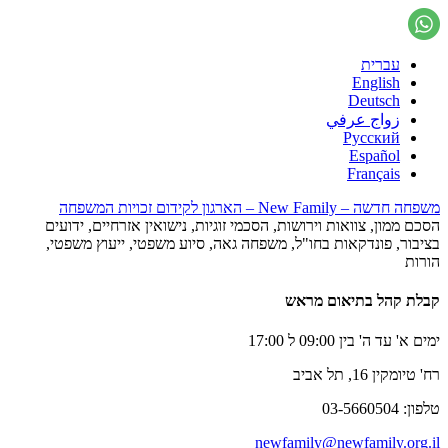
עברית
English
Deutsch
زواج عرفي
Русский
Español
Français
משפחה חדשה – New Family – הארגון לקידום זכויות המשפחה
הסכם ממון, צוואות וירושות, הסכמי זוגיות, נישואין אזרחיים, ידועים
בציבור, פונדקאות בחו"ל, משפחה גאה, סיוע משפטי, ייעוץ משפטי,
הורות
קבלת קהל בתיאום מראש
ימים א' עד ה' בין 09:00 ל 17:00
רח' טיומקין 16, תל אביב
טלפון: 03-5660504
newfamily@newfamily.org.il