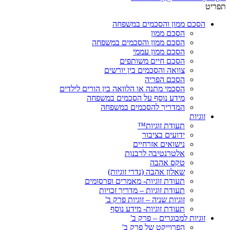
תפריט
הסכם ממון והסכמים במשפחה
הסכם ממון
הסכם ממון והסכמים במשפחה
הסכם ממון עממי
הסכם חיים משותפים
צוואה והסכמים בין יורשים
הסכם הפריה
הסכמי מתנה או הלוואה בין הורים לילדים
מידע נוסף על הסכמים במשפחה
המדריך להסכמים במשפחה
זוגיות
תעודת זוגיות™
ידועים בציבור
נישואים אזרחיים
אלטרנטיבה לרבנות
טקס אהבה
שאלון אהבה (נדרי זוגיות)
תעודת זוגיות- מאמרים ופרסומים
תעודת זוגיות – מדריך זכויות
זוגיות שניה – זוגיות פרק ב'
תעודת זוגיות- מידע נוסף
זוגיות למבוגרים – פרק ב'
הפרוייקט של פרק ב'