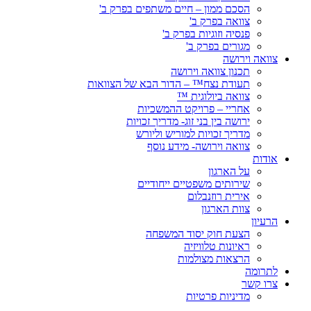
הסכם ממון – חיים משתפים בפרק ב'
צוואה בפרק ב'
פנסיה וזוגיות בפרק ב'
מגורים בפרק ב'
צוואה וירושה
תכנון צוואה וירושה
תעודת נצח™ – הדור הבא של הצוואות
צוואה ביולוגית ™
אחריי – פרויקט ההמשכיות
ירושה בין בני זוג- מדריך זכויות
מדריך זכויות למוריש וליורש
צוואה וירושה- מידע נוסף
אודות
על הארגון
שירותים משפטיים ייחודיים
אירית רוזנבלום
צוות הארגון
הרעיון
הצעת חוק יסוד המשפחה
ראיונות טלוויזיה
הרצאות מצולמות
לתרומה
צרו קשר
מדיניות פרטיות