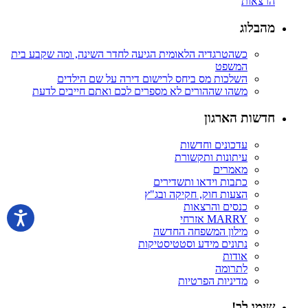
הרצאות
מהבלוג
כשהטרגדיה הלאומית הגיעה לחדר השינה, ומה שקבע בית
המשפט
השלכות מס ביחס לרישום דירה על שם הילדים
משהו שההורים לא מספרים לכם ואתם חייבים לדעת
חדשות הארגון
עדכונים וחדשות
עיתונות ותקשורת
מאמרים
כתבות וידאו ותשדירים
הצעות חוק, חקיקה ובג"ץ
כנסים והרצאות
MARRY אזרחי
מילון המשפחה החדשה
נתונים מידע וסטטיסטיקות
אודות
לתרומה
מדיניות הפרטיות
שימו לב!