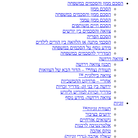
הסכם ממון והסכמים במשפחה
הסכם ממון
הסכם ממון והסכמים במשפחה
הסכם ממון עממי
הסכם חיים משותפים
צוואה והסכמים בין יורשים
הסכם הפריה
הסכמי מתנה או הלוואה בין הורים לילדים
מידע נוסף על הסכמים במשפחה
המדריך להסכמים במשפחה
צוואה וירושה
תכנון צוואה וירושה
תעודת נצח™ – הדור הבא של הצוואות
צוואה ביולוגית ™
אחריי – פרויקט ההמשכיות
ירושה בין בני זוג- מדריך זכויות
מדריך זכויות למוריש וליורש
צוואה וירושה- מידע נוסף
זוגיות
תעודת זוגיות™
ידועים בציבור
נישואים אזרחיים
אלטרנטיבה לרבנות
טקס אהבה
שאלון אהבה (נדרי זוגיות)