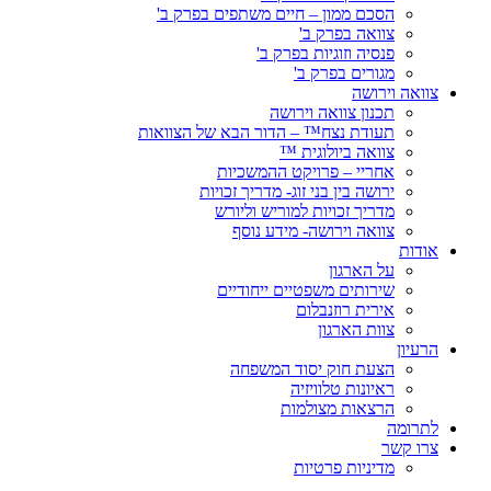
הסכם ממון – חיים משתפים בפרק ב'
צוואה בפרק ב'
פנסיה וזוגיות בפרק ב'
מגורים בפרק ב'
צוואה וירושה
תכנון צוואה וירושה
תעודת נצח™ – הדור הבא של הצוואות
צוואה ביולוגית ™
אחריי – פרויקט ההמשכיות
ירושה בין בני זוג- מדריך זכויות
מדריך זכויות למוריש וליורש
צוואה וירושה- מידע נוסף
אודות
על הארגון
שירותים משפטיים ייחודיים
אירית רוזנבלום
צוות הארגון
הרעיון
הצעת חוק יסוד המשפחה
ראיונות טלוויזיה
הרצאות מצולמות
לתרומה
צרו קשר
מדיניות פרטיות