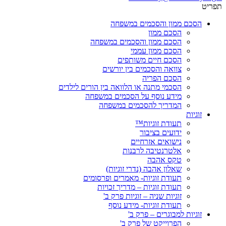
תפריט
הסכם ממון והסכמים במשפחה
הסכם ממון
הסכם ממון והסכמים במשפחה
הסכם ממון עממי
הסכם חיים משותפים
צוואה והסכמים בין יורשים
הסכם הפריה
הסכמי מתנה או הלוואה בין הורים לילדים
מידע נוסף על הסכמים במשפחה
המדריך להסכמים במשפחה
זוגיות
תעודת זוגיות™
ידועים בציבור
נישואים אזרחיים
אלטרנטיבה לרבנות
טקס אהבה
שאלון אהבה (נדרי זוגיות)
תעודת זוגיות- מאמרים ופרסומים
תעודת זוגיות – מדריך זכויות
זוגיות שניה – זוגיות פרק ב'
תעודת זוגיות- מידע נוסף
זוגיות למבוגרים – פרק ב'
הפרוייקט של פרק ב'