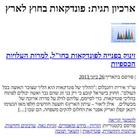
ארכיון תגית:
פונדקאות בחוץ לארץ
זינוק בפנייה לפונדקאות בחו"ל, למרות העלויות
הכספיות
|
פורסם בתאריך:
26 ביוני 2013
עו"ד אירית רוזנבלום :"ההליך של פונדקאות הוא הליך שצובר תאוצה בכל
העולם". החוק בישראל קובע כי רק בני זוג שהם גבר ואשה יכולים לפתוח
בהליכי פונדקאות. כדי לסיימם, עליהם לדלג על סדרה ארוכה של
מכשולים. אילן ליאור – עיתון הארץ© תשעה חודשים חלפו מאז הגשימו
רונאן קפלן ואריק אפנר את החלום להקים משפחה. הם שבו […]
להמשך קריאה
פורסם בקטגוריות:
הורות - מידע ומאמרים
,
זוגיות גאה
,
עדכונים וחדשות
,
עיתונות ותקשורת
,
פונדקאות
|
השאר תגובה