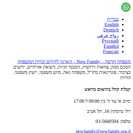
עברית
English
Deutsch
زواج عرفي
Русский
Español
Français
משפחה חדשה – New Family – הארגון לקידום זכויות המשפחה
הסכם ממון, צוואות וירושות, הסכמי זוגיות, נישואין אזרחיים, ידועים
בציבור, פונדקאות בחו"ל, משפחה גאה, סיוע משפטי, ייעוץ משפטי,
הורות
קבלת קהל בתיאום מראש
ימים א' עד ה' בין 09:00 ל 17:00
רח' טיומקין 16, תל אביב
טלפון: 03-5660504
newfamily@newfamily.org.il