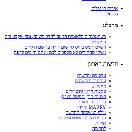
אירית רוזנבלום
הרצאות
מהבלוג
כשהטרגדיה הלאומית הגיעה לחדר השינה, ומה שקבע בית
המשפט
השלכות מס ביחס לרישום דירה על שם הילדים
משהו שההורים לא מספרים לכם ואתם חייבים לדעת
חדשות הארגון
עדכונים וחדשות
עיתונות ותקשורת
מאמרים
כתבות וידאו ותשדירים
הצעות חוק, חקיקה ובג"ץ
כנסים והרצאות
MARRY אזרחי
מילון המשפחה החדשה
נתונים מידע וסטטיסטיקות
אודות
לתרומה