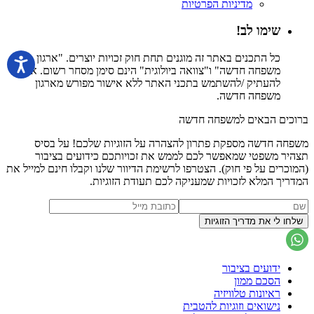
מדיניות הפרטיות
שימו לב!
כל התכנים באתר זה מוגנים תחת חוק זכויות יוצרים. "ארגון
משפחה חדשה" ו"צוואה ביולוגית" הינם סימן מסחר רשום. אין
להעתיק /להשתמש בתכני האתר ללא אישור מפורש מארגון
משפחה חדשה.
ברוכים הבאים למשפחה חדשה
משפחה חדשה מספקת פתרון להצהרה על הזוגיות שלכם! על בסיס
תצהיר משפטי שמאפשר לכם לממש את זכויותכם כידועים בציבור
(המוכרים על פי חוק). הצטרפו לרשימת הדיוור שלנו וקבלו חינם למייל את
המדריך המלא לזכויות שמעניקה לכם תעודת הזוגיות.
ידועים בציבור
הסכם ממון
ראיונות טלוויזיה
נישואים וזוגיות להטבית