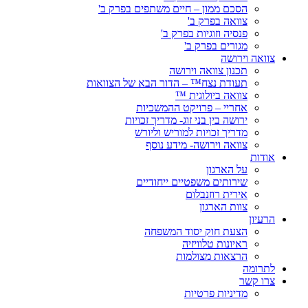
הסכם ממון – חיים משתפים בפרק ב'
צוואה בפרק ב'
פנסיה וזוגיות בפרק ב'
מגורים בפרק ב'
צוואה וירושה
תכנון צוואה וירושה
תעודת נצח™ – הדור הבא של הצוואות
צוואה ביולוגית ™
אחריי – פרויקט ההמשכיות
ירושה בין בני זוג- מדריך זכויות
מדריך זכויות למוריש וליורש
צוואה וירושה- מידע נוסף
אודות
על הארגון
שירותים משפטיים ייחודיים
אירית רוזנבלום
צוות הארגון
הרעיון
הצעת חוק יסוד המשפחה
ראיונות טלוויזיה
הרצאות מצולמות
לתרומה
צרו קשר
מדיניות פרטיות