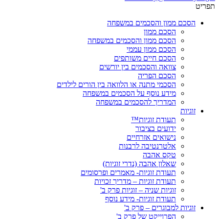
תפריט
הסכם ממון והסכמים במשפחה
הסכם ממון
הסכם ממון והסכמים במשפחה
הסכם ממון עממי
הסכם חיים משותפים
צוואה והסכמים בין יורשים
הסכם הפריה
הסכמי מתנה או הלוואה בין הורים לילדים
מידע נוסף על הסכמים במשפחה
המדריך להסכמים במשפחה
זוגיות
תעודת זוגיות™
ידועים בציבור
נישואים אזרחיים
אלטרנטיבה לרבנות
טקס אהבה
שאלון אהבה (נדרי זוגיות)
תעודת זוגיות- מאמרים ופרסומים
תעודת זוגיות – מדריך זכויות
זוגיות שניה – זוגיות פרק ב'
תעודת זוגיות- מידע נוסף
זוגיות למבוגרים – פרק ב'
הפרוייקט של פרק ב'