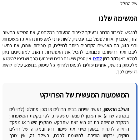
של החלל.
המשימה שלנו
להנגיש לציבור הרחב ובעיקר לציבור המעורב במלחמה, את המידע החשוב
הזה, המצריך אותו לפעול כבר עכשיו, להיות ערני לאפשרות הזאת. המשפחות
ובני הזוג, הם האנשים הקרובים ביותר לחיילים, הן מכירות אותם, את רחשי
ליבם ואת רגישותם ונכונותם להכיל את האפשרות הזאת. למעוניינים ניתן
למלא כאן
כתב רצון
לחצו
. אין ספק שישנם רבים שיירתעו מכך ויעדיפו להימנע
מלעסוק בנושא, אחרים יכולים לכעוס ולהדוף כל עיסוק בנושא. עלינו להיות
רגישים לכך.
המשמעות המעשית של הפרויקט
השלב הראשון
, נעשה ישירות בבית החולים או מכון פתולוגי (לחיילים
במחנה שורה) או המכון לרפואה משפטית, לפי בקשת המשפחה;
במקרה שהייתה בת זוג היא זאת שתבקש מהקצין הישיר או מפקד
היחידה להסדיר באופן מיידי את שימור זרע ובמקרה של חיילים
רווקים, יבקשו הוריהם. לתשומת לבכם, בשלב זה, אין צורך