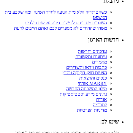
מהבלוג
כשהטרגדיה הלאומית הגיעה לחדר השינה, ומה שקבע בית
המשפט
השלכות מס ביחס לרישום דירה על שם הילדים
משהו שההורים לא מספרים לכם ואתם חייבים לדעת
חדשות הארגון
עדכונים וחדשות
עיתונות ותקשורת
מאמרים
כתבות וידאו ותשדירים
הצעות חוק, חקיקה ובג"ץ
כנסים והרצאות
MARRY אזרחי
מילון המשפחה החדשה
נתונים מידע וסטטיסטיקות
אודות
לתרומה
מדיניות הפרטיות
שימו לב!
כל התכנים באתר זה מוגנים תחת חוק זכויות יוצרים. "ארגון