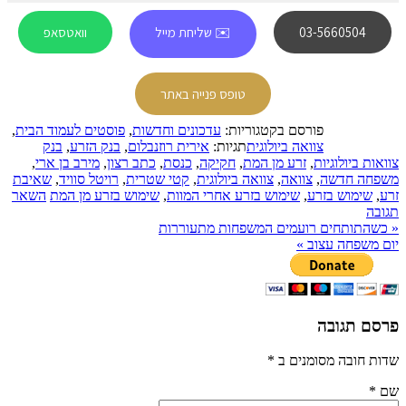
03-5660504
✉️ שליחת מייל
וואטסאפ
טופס פנייה באתר
פורסם בקטגוריות:
עדכונים וחדשות
,
פוסטים לעמוד הבית
,
צוואה ביולוגית
תגיות:
אירית רוזנבלום
,
בנק הזרע
,
בנק
צוואות ביולוגיות
,
זרע מן המת
,
חקיקה
,
כנסת
,
כתב רצון
,
מירב בן ארי
,
משפחה חדשה
,
צוואה
,
צוואה ביולוגית
,
קטי שטרית
,
רויטל סוויד
,
שאיבת
זרע
,
שימוש בזרע
,
שימוש בזרע אחרי המוות
,
שימוש בזרע מן המת
השאר
תגובה
«
כשהתותחים רועמים המשפחות מתעוררות
יום משפחה עצוב
»
פרסם תגובה
שדות חובה מסומנים ב
*
שם
*