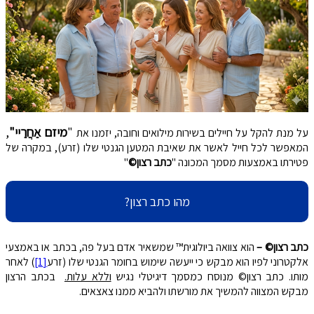
"
מיזם אַחֲרַיי"
,
על מנת להקל על חיילים בשירות מילואים וחובה, יזמנו את
המאפשר לכל חייל לאשר את שאיבת המטען הגנטי שלו (זרע), במקרה של
פטירתו באמצעות מסמך המכונה "
כתב רצון©
"
מהו כתב רצון?
כתב רצון© –
הוא צוואה ביולוגית™ שמשאיר אדם בעל פה, בכתב או באמצעי
אלקטרוני לפיו הוא מבקש כי ייעשה שימוש בחומר הגנטי שלו (זרע
[1]
) לאחר
מותו. כתב רצון© מנוסח כמסמך דיגיטלי נגיש
וללא עלות.
בכתב הרצון
מבקש המצווה להמשיך את מורשתו ולהביא ממנו צאצאים.