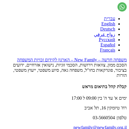
עברית
English
Deutsch
زواج عرفي
Русский
Español
Français
משפחה חדשה – New Family – הארגון לקידום זכויות המשפחה
הסכם ממון, צוואות וירושות, הסכמי זוגיות, נישואין אזרחיים, ידועים
בציבור, פונדקאות בחו"ל, משפחה גאה, סיוע משפטי, ייעוץ משפטי,
הורות
קבלת קהל בתיאום מראש
ימים א' עד ה' בין 09:00 ל 17:00
רח' טיומקין 16, תל אביב
טלפון: 03-5660504
newfamily@newfamily.org.il