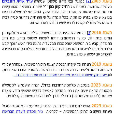
בשנת 2003
[2]
כפועל יוצא מדיון משפטי שניהלה
עו"ד אירית רוזנבלום
בעתירה שהוגשה בעניינו של
החייל קיוון כהן
ז"ל שנהרג כתוצאה מהתנקשות
ודרישת הוריו לעשות שימוש בזרעו, הוציא היועץ המשפטי לממשלה הנחיות
בנושא שימוש בזרע מן המת. בכל מקרה על פי ההנחיות נדרשה פנייה לבית
משפט על מנת לבקש צו לבצע שאיבת זרע לאחר המוות.
בשנת 2016
[
3
] בעתירה שהגיעה לבית המשפט העליון בנושא מחלוקת בין
הורים ובת/ן זוג, כאשר הראשונים דרשו לעשות שימוש בזרע ובת הזוג
התנגדה, קבע בית המשפט שהסמכות הבלעדית נתונה בידי האישה וכך קבע
הלכה מחייבת לפיה אדם שנפטר והייתה לו בת זוג היא בעלת הסמכות היחידה
להכריע אם יעשה שימוש בזרעו.
בשנת 2019
הונחה על שולחן הכנסת הצעת חוק ההמשכיות שנוסחה על ידי
משפחה חדשה ולימים עברה שינויים רבים במטרה להסדיר את הנושא בחוק.
©
הצעת חוק משפחות חיילים שנספו במערכה נוסח אירית רוזנבלום_
.
בשנת 2023
בעקבות מלחמת "
חרבות ברזל'
, הנחה היועמ"ש לממשלה
במסגרת הוראת שעה את גורמי המדינה לאפשר לבקש שימוש בזרע מאדם
שנפטר (לרבות חייל שנהרג) גם בלי הצורך לפנות לבית משפט לקבלת צו.
בשנת 2023
הוגש לוועדת הבריאות של הכנסת, נייר עמדה משפטי המכיל
הערות ותיקונים לחוק ההמשכיות – לקריאת
נייר עמדה לועדת הבריאות