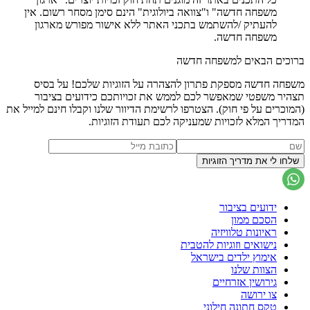
משפחה חדשה" ו"צוואה ביולוגית" הינם סימן מסחר רשום. אין
להעתיק /להשתמש בתכני האתר ללא אישור מפורש מארגון
משפחה חדשה.
ברוכים הבאים למשפחה חדשה
משפחה חדשה מספקת פתרון להצהרה על הזוגיות שלכם! על בסיס
תצהיר משפטי שמאפשר לכם לממש את זכויותכם כידועים בציבור
(המוכרים על פי חוק). הצטרפו לרשימת הדיוור שלנו וקבלו חינם למייל את
המדריך המלא לזכויות שמעניקה לכם תעודת הזוגיות.
ידועים בציבור
הסכם ממון
ראיונות טלוויזיה
נישואים וזוגיות להטבית
אימוץ ילדים בישראל
הצוות שלנו
גירושין אזרחיים
צו ירושה
טקס חתונה חילוני