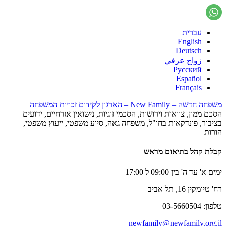
עברית
English
Deutsch
زواج عرفي
Русский
Español
Français
משפחה חדשה – New Family – הארגון לקידום זכויות המשפחה
הסכם ממון, צוואות וירושות, הסכמי זוגיות, נישואין אזרחיים, ידועים
בציבור, פונדקאות בחו"ל, משפחה גאה, סיוע משפטי, ייעוץ משפטי,
הורות
קבלת קהל בתיאום מראש
ימים א' עד ה' בין 09:00 ל 17:00
רח' טיומקין 16, תל אביב
טלפון: 03-5660504
newfamily@newfamily.org.il