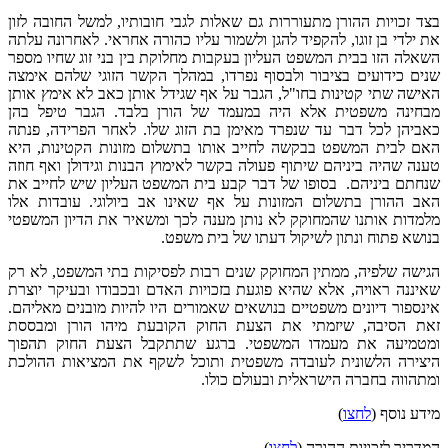
בצד זכויות ההורן מתעוררות גם שאלות לגבי חובותיו, למשל החובה לזון
את ילדי בן זוגו, להקפיד להגן ולשמור עליו כהורה אחראי. לאחרונה עלתה
השאלה הזו בבית המשפט העליון בעקבות מחלוקת בין בני זוג שחיו מספר
שנים כידועים בציבור ולבסוף נפרדו, במהלך הקשר הזוגי שלהם אימצה
האישה שתי קטינות בחו"ל, הגבר על אף שגידל אותן כאב לא אימץ אותן
מבחינה משפטית אלא היה במעמד של הורן בלבד. הגבר טיפל בהן
כאביהן לכל דבר עד שנפרד מאימן בת הזוג שלו. לאחר הפרידה, פנתה
האם לבית המשפט בבקשה לחייב אותו בתשלום מזונות הקטינות, היא
טענה שהיה ביניהם שיתוף פעולה בקשר לאימוץ הבנות וגידולן ואף חוזה
שנחתם ביניהם. בסופו של דבר קבע בית המשפט העליון שיש לחייב את
האב ההורן בתשלום המזונות על אף שאינו אב ביולוגי. עובדות אלו
מלמדות אותנו שהמחוקק לא נותן מענה לכך ומשאיר את הדיון המשפטי
בנושא פתוח ונתון לשיקול דעתו של בית משפט.
הגישה שלפיה, ממתין המחוקק שנים רבות לפסיקות בתי המשפט, לא רק
שאיננה ראויה, אלא שהיא פוגעת בזכויות האדם ובכבודו ובעיקר יוצרת
אינספור דיונים משפטיים בנושאים שאמורים היו להיות מובנים מאליהם.
זאת הסיבה, שיזמתי את הצעת החוק הקובעת מיהו הורן ומבססת
ומטמיעה את מעמדו המשפטי. ברגע שתתקבל הצעת החוק תהפוך
היצירה הלשונית לעובדה משפטית ותוכל לשקף את המציאות ההולכת
ומתהווה בחברה הישראלית ובעולם כולו.
מידע נוסף (
לחצו
)
המדריך לזכויות ההורה (
לחצו
)