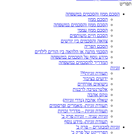
תפריט
הסכם ממון והסכמים במשפחה
הסכם ממון
הסכם ממון והסכמים במשפחה
הסכם ממון עממי
הסכם חיים משותפים
צוואה והסכמים בין יורשים
הסכם הפריה
הסכמי מתנה או הלוואה בין הורים לילדים
מידע נוסף על הסכמים במשפחה
המדריך להסכמים במשפחה
זוגיות
תעודת זוגיות™
ידועים בציבור
נישואים אזרחיים
אלטרנטיבה לרבנות
טקס אהבה
שאלון אהבה (נדרי זוגיות)
תעודת זוגיות- מאמרים ופרסומים
תעודת זוגיות – מדריך זכויות
זוגיות שניה – זוגיות פרק ב'
תעודת זוגיות- מידע נוסף
זוגיות למבוגרים – פרק ב'
הפרוייקט של פרק ב'