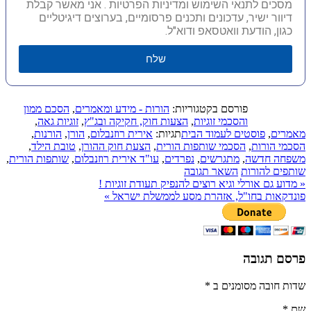
מסכים לתנאי השימוש ומדיניות הפרטיות . אני מאשר קבלת
דיוור ישיר, עדכונים ותכנים פרסומיים, בערוצים דיגיטליים
כגון, הודעת וואטסאפ ודוא"ל.
שלח
פורסם בקטגוריות:
הורות - מידע ומאמרים
,
הסכם ממון
והסכמי זוגיות
,
הצעות חוק, חקיקה ובג"ץ
,
זוגיות גאה
,
מאמרים
,
פוסטים לעמוד הבית
תגיות:
אירית רוזנבלום
,
הורן
,
הורנות
,
הסכמי הורות
,
הסכמי שותפות הורית
,
הצעת חוק ההורן
,
טובת הילד
,
משפחה חדשה
,
מתגרשים
,
נפרדים
,
עו"ד אירית רוזנבלום
,
שותפות הורית
,
שותפים להורות
השאר תגובה
«
מדוע גם אורלי וגיא רוצים להנפיק תעודת זוגיות !
פונדקאות בחו"ל, אזהרת מסע לממשלת ישראל
»
פרסם תגובה
שדות חובה מסומנים ב
*
שם
*