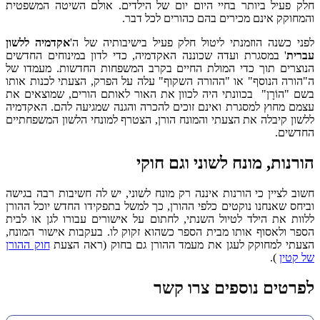
חלק פעיל ביותר בחיי היום יום של הילדים. אולם השיטה המשפטית
והמחוקק אינם מכירים בהם כהורים לכל דבר.
לפני כשנה הוזמנתי ליטול חלק פעיל בישיבותיה של ה'
אקדמיה ללשון
עברית
' במסגרת ועדה שכוננה האקדמיה, כדי לדון במינוחים החדשים
הנוצרים תוך כדי המולת החיים בקרב המשפחות החדשות. מעמדו של
ה"הורה הנוסף" או "ההורה השקוף" עלה על הפרק, הצעתי לכנות אותו
בשם "הוֹרָן" בכוונתי היה לכוון את האור לאותם הורים, שמוצאים את
עצמם מחוץ למסגרת ואינם זוכים להכרה והגנה שמגיעה להם. האקדמיה
ללשון קיבלה את הצעתי והמונח הורן, הצטרף למונחי הלשון המשפחתיים
החדשים.
הורנות, מונח לשוני וגם חוקי
חשוב לציין כי הורנות איננה רק מונח לשוני, יש לה חשיבות רבה בגישה
וביחס שאנחנו נוקטים כלפי ההורן, כך למשל בתפקידו החדש יוכל ההורן
ללוות את הילד לטיול השנתי, לחתום על אישורים עבורו לגן או לבית
הספר ולאסוף אותו מבית הספר כשהוא זקוק לו. בעקבות אישור המונח,
הצעתי למחוקק לעגן את מעמד ההורן גם בחוק (ראה הצעת
חוק ההורן
של קטין
).
לפרטים נוספים צרו קשר