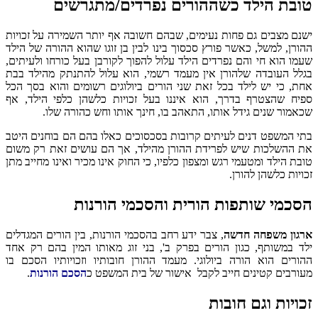
טובת הילד כשההורים נפרדים/מתגרשים
ישנם מצבים גם פחות נעימים, שבהם חשובה אף יותר השמירה על זכויות
ההורן, למשל, כאשר פורץ סכסוך בינו לבין בן זוגו שהוא ההורה של הילד
שעמו הוא חי והם נפרדים הילד עלול להפוך לקורבן בעל כורחו ולעיתים,
בגלל העובדה שלהורן אין מעמד רשמי, הוא עלול להתנתק מהילד בבת
אחת, כי יש לילד בכל זאת שני הורים ביולוגים רשומים והוא בסך הכל
ספיח שהצטרף בדרך, הוא איננו בעל זכויות כלשהן כלפי הילד, אף
שכאמור שנים גידל אותו, התאהב בו, חינך אותו וחש כהורה שלו.
בתי המשפט דנים לעיתים קרובות בסכסוכים כאלו בהם הם בוחנים היטב
את ההשלכות שיש לפרידת ההורן מהילד, אך הם עושים זאת רק משום
טובת הילד ומטעמי רגש ומצפון כלפיו, כי החוק אינו מכיר ואינו מחייב מתן
זכויות כלשהן להורן.
הסכמי שותפות הורית והסכמי הורנות
ארגון משפחה חדשה
, צבר ידע רחב בהסכמי הורנות, בין הורים המגדלים
ילד במשותף, כגון הורים בפרק ב', בני זוג מאותו המין בהם רק אחד
ההורים הוא הורה ביולוגי. מעמד ההורן חובותיו וזכויותיו הסכם בו
מעורבים קטינים חייב לקבל אישור של בית המשפט כ
הסכם הורנות
.
זכויות וגם חובות