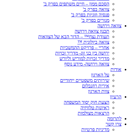
הסכם ממון – חיים משתפים בפרק ב'
צוואה בפרק ב'
פנסיה וזוגיות בפרק ב'
מגורים בפרק ב'
צוואה וירושה
תכנון צוואה וירושה
תעודת נצח™ – הדור הבא של הצוואות
צוואה ביולוגית ™
אחריי – פרויקט ההמשכיות
ירושה בין בני זוג- מדריך זכויות
מדריך זכויות למוריש וליורש
צוואה וירושה- מידע נוסף
אודות
על הארגון
שירותים משפטיים ייחודיים
אירית רוזנבלום
צוות הארגון
הרעיון
הצעת חוק יסוד המשפחה
ראיונות טלוויזיה
הרצאות מצולמות
לתרומה
צרו קשר
מדיניות פרטיות