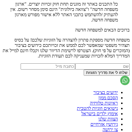
כל התכנים באתר זה מוגנים תחת חוק זכויות יוצרים. "ארגון
משפחה חדשה" ו"צוואה ביולוגית" הינם סימן מסחר רשום. אין
להעתיק /להשתמש בתכני האתר ללא אישור מפורש מארגון
משפחה חדשה.
ברוכים הבאים למשפחה חדשה
משפחה חדשה מספקת פתרון להצהרה על הזוגיות שלכם! על בסיס
תצהיר משפטי שמאפשר לכם לממש את זכויותכם כידועים בציבור
(המוכרים על פי חוק). הצטרפו לרשימת הדיוור שלנו וקבלו חינם למייל את
המדריך המלא לזכויות שמעניקה לכם תעודת הזוגיות.
ידועים בציבור
הסכם ממון
ראיונות טלוויזיה
נישואים וזוגיות להטבית
אימוץ ילדים בישראל
הצוות שלנו
גירושין אזרחיים
צו ירושה