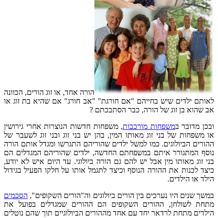
הורה אחד, או זוג הורים, הכוונה
לאותם ילדים שיש בחייהם "אם חורגת" "אב חורג" אם שהיא בת זוג או
אב שהוא בן זוג של הורה, כבר הסתבכתם ?
ובכן מדובר ב
משפחות מורכבות
, משפחות חדשות הנוצרות אחרי גירושין
או משפחות של בני זוג מאותו המין, בהן יש בני זוג ובני זוג לשעבר של
ההורים הביולוגים. כמו למשל ילדים שהוריהם התגרשו ומגדל אותם הורה
נוסף המתגורר איתם במשפחתם החדשה, ילדים שהוריהם המגדלים הם
בני זוג מאותו מין אבל יש להם גם הורה ביולוגי. עד היום איש לא יודע,
כיצד לכנות את ההורה הנוסף וכיצד לתגמל אותו על חלקו הפעיל בגידול
הילד או הילדים.
במשך שנים היו נערכים בין הורים ביולוגים וה"הורים השקופים",
הסכמים
מתחת לשולחן, ההורים השקופים הם ההורים שמגדלים בפועל את
הילדים מתחת לרדאר יחד עם אחד מההורים הביולוגיים תוך שהם נוטלים