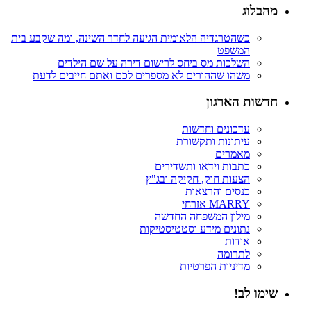
מהבלוג
כשהטרגדיה הלאומית הגיעה לחדר השינה, ומה שקבע בית
המשפט
השלכות מס ביחס לרישום דירה על שם הילדים
משהו שההורים לא מספרים לכם ואתם חייבים לדעת
חדשות הארגון
עדכונים וחדשות
עיתונות ותקשורת
מאמרים
כתבות וידאו ותשדירים
הצעות חוק, חקיקה ובג"ץ
כנסים והרצאות
MARRY אזרחי
מילון המשפחה החדשה
נתונים מידע וסטטיסטיקות
אודות
לתרומה
מדיניות הפרטיות
שימו לב!