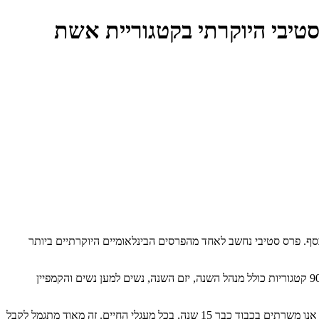
טיבי היוקרתי בקטגוריית אשת
סקים החדשנית וקיבלה את מדלית הכסף. פרס סטיבי נחשב לאחד מהפרסים הבינלאומיים היוקרתיים ביותר
פרס סטיבי הוענק בערב גאלה חגיגי שהתקיים ביום שישי (9.11) במלון "מריוט מארקיז" בניו-יורק. למעלה מ-1200 אנשים התחרו על הפרסים, ביותר מ-90 קטגוריות כולל מנהל השנה, יזם השנה, נשים למען נשים והקמפיין
" זהו כבוד גדול לזכות בפרס יוקרתי ומוערך כמו פרס סטיבי. כולנו בארגון משפחה חדשה מחויבים מאוד לציבור המגוון אותו אנו משרתים בכבוד כבר 15 שנה, בכל מעגלי החיים. זה מאוד מתגמל לקבל