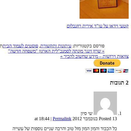
קטעי וידאו על עו"ד אירית רוזנבלום
פורסם בקטגוריות:
עיתונות ותקשורת
,
פוסטים לעמוד הבית
תג
«
שרון זינגר מונתה לסמנכ"לית הארגון "משפחה חדשה"
צוואות וירושות – מידע שחשוב להכיר
»
2
תגובות
שי סיון
Posted 13 בנובמבר 2012 at 18:44
Permalink
|
כל הכבוד והמון המון מזל טוב והרבה שניים נוספות של עשייה