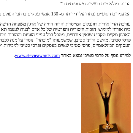
הכרה בינלאומית בעשייה משמעותית זו".
המועמדים הסופיים נבחרו על ידי יותר מ- 130 אנשי עסקים ברחבי העולם במהלך שיפוט ראשוני. יותר מ- 90 חברים בחמש ועדות השיפוט הסופיות קבעו את המיקומים בפרס – זהב, כסף וברונזה.
הארגון מקיים טקסי נישואין אזרחיים, מטפל בכל ענייני הזוגיות וההורות ומח
פרסי סטיבי, מהשם היווני סטיבן, שמשמעותו "מוכתר", נוסדו על מנת לכבד
העסקים הבינלאומיים, פרסי סטיבי לנשים בעסקים ופרסי סטיבי למכירות וש
למידע נוסף על פרסי סטיבי נמצא באתר
www.stevieawards.com
.