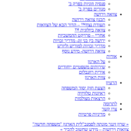
פנסיה וזוגיות בפרק ב'
מגורים בפרק ב'
צוואה וירושה
תכנון צוואה וירושה
תעודת נצח™ – הדור הבא של הצוואות
צוואה ביולוגית ™
אחריי – פרויקט ההמשכיות
ירושה בין בני זוג- מדריך זכויות
מדריך זכויות למוריש וליורש
צוואה וירושה- מידע נוסף
אודות
על הארגון
שירותים משפטיים ייחודיים
אירית רוזנבלום
צוות הארגון
הרעיון
הצעת חוק יסוד המשפחה
ראיונות טלוויזיה
הרצאות מצולמות
לתרומה
צרו קשר
מדיניות פרטיות
«
שרון זינגר מונתה לסמנכ"לית הארגון "משפחה חדשה"
צוואות וירושות – מידע שחשוב להכיר
»