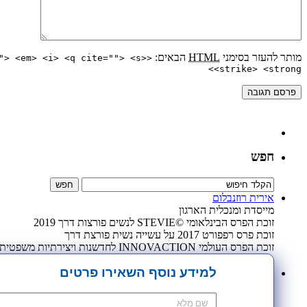
מותר להעזר בסימני
HTML
הבאים:
"> <em> <i> <q cite=""> <s>
<strike> <strong>
חפש
אירית רוזנבלום
מייסדת ומנכלית הארגון
זוכת הפרס הבינלאומי ©STEVIE לנשים פורצות דרך 2019
זוכת פרס רפפורט 2017 על עשייה נשית פורצת דרך
זוכת הפרס העולמי INNOVACTION לחדשנות ויצירתיות משפטית 2009
למידע נוסף השאירו פרטים