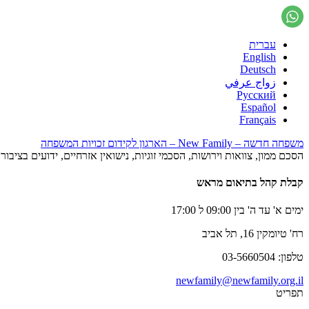
עברית
English
Deutsch
زواج عرفي
Русский
Español
Français
משפחה חדשה – New Family – הארגון לקידום זכויות המשפחה
הסכם ממון, צוואות וירושות, הסכמי זוגיות, נישואין אזרחיים, ידועים בציב
קבלת קהל בתיאום מראש
ימים א' עד ה' בין 09:00 ל 17:00
רח' טיומקין 16, תל אביב
טלפון: 03-5660504
newfamily@newfamily.org.il
תפריט