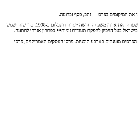
עורכת הדין אירית רוזנבלום המייסדת והרוח החיה של ארגון משפחה חדשה הנה אישה פורצת דרך, המובילה את המהפכה האזרחית בתחום חיי ודיני המשפחה. את ארגון משפחה חדשה ייסדה רוזנבלום ב-1998, כדי שזה ישמש
חתי. כיום מטפל הארגון ב- 19,000 פונים מידי שנה, ומשמש כגוף היחיד בישראל בעל הזיכיון להפקת תעודות זוגיות™ כפתרון אזרחי לחתונה.
. הפרסים מוענקים בארבע תוכניות: פרסי העסקים האמריקנים, פרסי