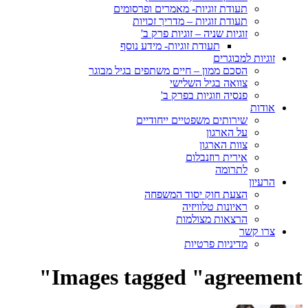
תעודת זוגיות- מאמרים ופרסומים
תעודת זוגיות – מדריך זכויות
זוגיות שניה – זוגיות פרק ב'
תעודת זוגיות- מידע נוסף
זוגיות למבוגרים
הסכם ממון – חיים משתפים בגיל מבוגר
צוואה בגיל השלישי
פנסיה וזוגיות בפרק ב'
אודות
שירותים משפטיים ייחודיים
על הארגון
צוות הארגון
אירית רוזנבלום
לתרומה
הרעיון
הצעת חוק יסוד המשפחה
ראיונות טלוויזיה
הרצאות מצולמות
צרו קשר
מדיניות פרטיות
Images tagged "agreement"