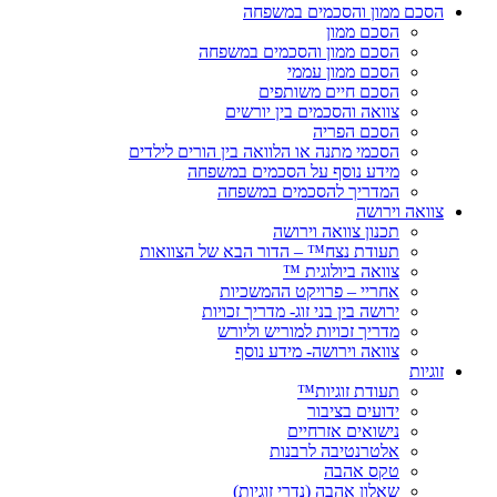
הסכם ממון והסכמים במשפחה
הסכם ממון
הסכם ממון והסכמים במשפחה
הסכם ממון עממי
הסכם חיים משותפים
צוואה והסכמים בין יורשים
הסכם הפריה
הסכמי מתנה או הלוואה בין הורים לילדים
מידע נוסף על הסכמים במשפחה
המדריך להסכמים במשפחה
צוואה וירושה
תכנון צוואה וירושה
תעודת נצח™ – הדור הבא של הצוואות
צוואה ביולוגית ™
אחריי – פרויקט ההמשכיות
ירושה בין בני זוג- מדריך זכויות
מדריך זכויות למוריש וליורש
צוואה וירושה- מידע נוסף
זוגיות
תעודת זוגיות™
ידועים בציבור
נישואים אזרחיים
אלטרנטיבה לרבנות
טקס אהבה
שאלון אהבה (נדרי זוגיות)