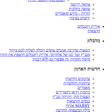
צוואה וירושה
צוואה ביולוגית
הורות – מידע ומאמרים
ידועים בציבור
אירית רוזנבלום
הרצאות
מהבלוג
הטעות שהרבה אנשים עושים ויכולה לעלות לכם ביוקר
מבג"ץ ועד 'בגן של אלוהים': אירית רוזנבלום חושפת את הקר
מיסוד הזוגיות, זה אפשרי גם ללא רבנות
חדשות הארגון
עדכונים וחדשות
עיתונות ותקשורת
מאמרים
כתבות וידאו ותשדירים
הצעות חוק, חקיקה ובג"ץ
כנסים והרצאות
MARRY אזרחי
מילון המשפחה החדשה