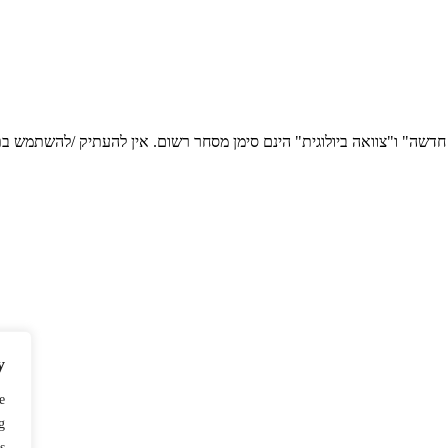
ה חדשה" ו"צוואה ביולוגית" הינם סימן מסחר רשום. אין להעתיק /להשתמש
y
e
g
.