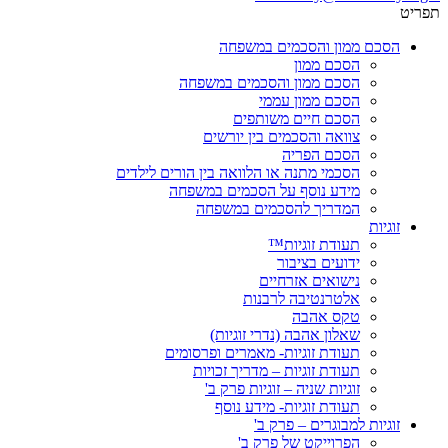
תפריט
הסכם ממון והסכמים במשפחה
הסכם ממון
הסכם ממון והסכמים במשפחה
הסכם ממון עממי
הסכם חיים משותפים
צוואה והסכמים בין יורשים
הסכם הפריה
הסכמי מתנה או הלוואה בין הורים לילדים
מידע נוסף על הסכמים במשפחה
המדריך להסכמים במשפחה
זוגיות
תעודת זוגיות™
ידועים בציבור
נישואים אזרחיים
אלטרנטיבה לרבנות
טקס אהבה
שאלון אהבה (נדרי זוגיות)
תעודת זוגיות- מאמרים ופרסומים
תעודת זוגיות – מדריך זכויות
זוגיות שניה – זוגיות פרק ב'
תעודת זוגיות- מידע נוסף
זוגיות למבוגרים – פרק ב'
הפרוייקט של פרק ב'