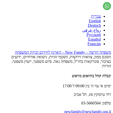
עברית
English
Deutsch
زواج عرفي
Русский
Español
Français
משפחה חדשה – New Family – הארגון לקידום זכויות המשפחה
הסכם ממון, צוואות וירושות, הסכמי זוגיות, נישואין אזרחיים, ידועים
בציבור, פונדקאות בחו"ל, משפחה גאה, סיוע משפטי, ייעוץ משפטי,
הורות
קבלת קהל בתיאום מראש
ימים א' עד ה' בין 09:00 ל 17:00
רח' טיומקין 16, תל אביב
טלפון: 03-5660504
newfamily@newfamily.org.il