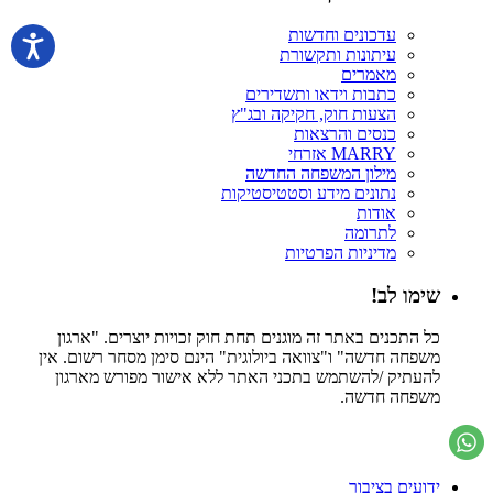
עדכונים וחדשות
עיתונות ותקשורת
מאמרים
כתבות וידאו ותשדירים
הצעות חוק, חקיקה ובג"ץ
כנסים והרצאות
MARRY אזרחי
מילון המשפחה החדשה
נתונים מידע וסטטיסטיקות
אודות
לתרומה
מדיניות הפרטיות
שימו לב!
כל התכנים באתר זה מוגנים תחת חוק זכויות יוצרים. "ארגון
משפחה חדשה" ו"צוואה ביולוגית" הינם סימן מסחר רשום. אין
להעתיק /להשתמש בתכני האתר ללא אישור מפורש מארגון
משפחה חדשה.
ידועים בציבור