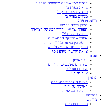
הסכם ממון – חיים משתפים בפרק ב'
צוואה בפרק ב'
פנסיה וזוגיות בפרק ב'
מגורים בפרק ב'
צוואה וירושה
תכנון צוואה וירושה
תעודת נצח™ – הדור הבא של הצוואות
צוואה ביולוגית ™
אחריי – פרויקט ההמשכיות
ירושה בין בני זוג- מדריך זכויות
מדריך זכויות למוריש וליורש
צוואה וירושה- מידע נוסף
אודות
על הארגון
שירותים משפטיים ייחודיים
אירית רוזנבלום
צוות הארגון
הרעיון
הצעת חוק יסוד המשפחה
ראיונות טלוויזיה
הרצאות מצולמות
לתרומה
צרו קשר
מדיניות פרטיות