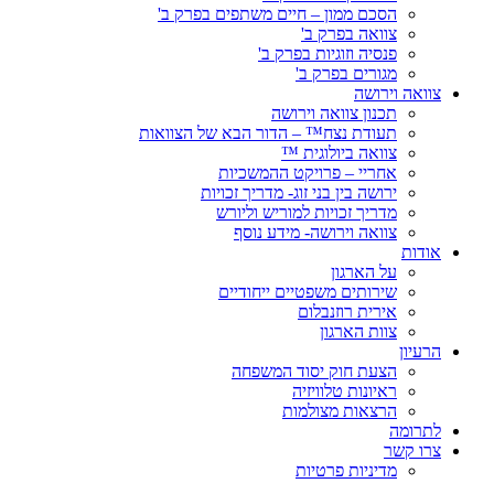
הסכם ממון – חיים משתפים בפרק ב'
צוואה בפרק ב'
פנסיה וזוגיות בפרק ב'
מגורים בפרק ב'
צוואה וירושה
תכנון צוואה וירושה
תעודת נצח™ – הדור הבא של הצוואות
צוואה ביולוגית ™
אחריי – פרויקט ההמשכיות
ירושה בין בני זוג- מדריך זכויות
מדריך זכויות למוריש וליורש
צוואה וירושה- מידע נוסף
אודות
על הארגון
שירותים משפטיים ייחודיים
אירית רוזנבלום
צוות הארגון
הרעיון
הצעת חוק יסוד המשפחה
ראיונות טלוויזיה
הרצאות מצולמות
לתרומה
צרו קשר
מדיניות פרטיות