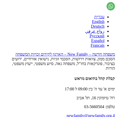
עברית
English
Deutsch
زواج عرفي
Русский
Español
Français
משפחה חדשה – New Family – הארגון לקידום זכויות המשפחה
הסכם ממון, צוואות וירושות, הסכמי זוגיות, נישואין אזרחיים, ידועים
בציבור, פונדקאות בחו"ל, משפחה גאה, סיוע משפטי, ייעוץ משפטי,
הורות
קבלת קהל בתיאום מראש
ימים א' עד ה' בין 09:00 ל 17:00
רח' טיומקין 16, תל אביב
טלפון: 03-5660504
newfamily@newfamily.org.il