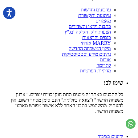
עדכונים וחדשות
עיתונות ותקשורת
מאמרים
כתבות וידאו ותשדירים
הצעות חוק, חקיקה ובג"ץ
כנסים והרצאות
MARRY אזרחי
מילון המשפחה החדשה
נתונים מידע וסטטיסטיקות
אודות
לתרומה
מדיניות הפרטיות
שימו לב!
כל התכנים באתר זה מוגנים תחת חוק זכויות יוצרים. "ארגון
משפחה חדשה" ו"צוואה ביולוגית" הינם סימן מסחר רשום. אין
להעתיק /להשתמש בתכני האתר ללא אישור מפורש מארגון
משפחה חדשה.
ידועים בציבור