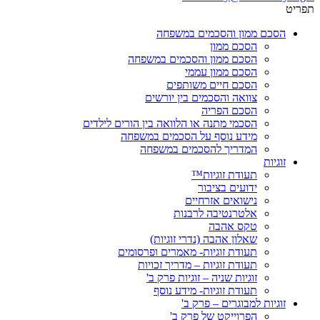
תפריט
הסכם ממון והסכמים במשפחה
הסכם ממון
הסכם ממון והסכמים במשפחה
הסכם ממון עממי
הסכם חיים משותפים
צוואה והסכמים בין יורשים
הסכם הפריה
הסכמי מתנה או הלוואה בין הורים לילדים
מידע נוסף על הסכמים במשפחה
המדריך להסכמים במשפחה
זוגיות
תעודת זוגיות™
ידועים בציבור
נישואים אזרחיים
אלטרנטיבה לרבנות
טקס אהבה
שאלון אהבה (נדרי זוגיות)
תעודת זוגיות- מאמרים ופרסומים
תעודת זוגיות – מדריך זכויות
זוגיות שניה – זוגיות פרק ב'
תעודת זוגיות- מידע נוסף
זוגיות למבוגרים – פרק ב'
הפרוייקט של פרק ב'