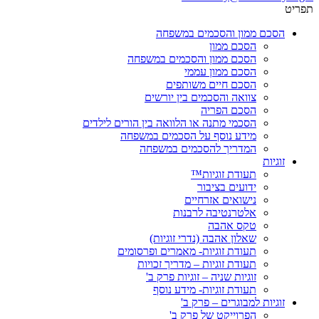
תפריט
הסכם ממון והסכמים במשפחה
הסכם ממון
הסכם ממון והסכמים במשפחה
הסכם ממון עממי
הסכם חיים משותפים
צוואה והסכמים בין יורשים
הסכם הפריה
הסכמי מתנה או הלוואה בין הורים לילדים
מידע נוסף על הסכמים במשפחה
המדריך להסכמים במשפחה
זוגיות
תעודת זוגיות™
ידועים בציבור
נישואים אזרחיים
אלטרנטיבה לרבנות
טקס אהבה
שאלון אהבה (נדרי זוגיות)
תעודת זוגיות- מאמרים ופרסומים
תעודת זוגיות – מדריך זכויות
זוגיות שניה – זוגיות פרק ב'
תעודת זוגיות- מידע נוסף
זוגיות למבוגרים – פרק ב'
הפרוייקט של פרק ב'