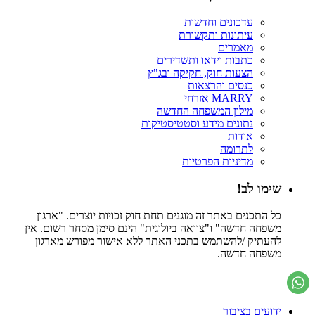
עדכונים וחדשות
עיתונות ותקשורת
מאמרים
כתבות וידאו ותשדירים
הצעות חוק, חקיקה ובג"ץ
כנסים והרצאות
MARRY אזרחי
מילון המשפחה החדשה
נתונים מידע וסטטיסטיקות
אודות
לתרומה
מדיניות הפרטיות
שימו לב!
כל התכנים באתר זה מוגנים תחת חוק זכויות יוצרים. "ארגון
משפחה חדשה" ו"צוואה ביולוגית" הינם סימן מסחר רשום. אין
להעתיק /להשתמש בתכני האתר ללא אישור מפורש מארגון
משפחה חדשה.
ידועים בציבור