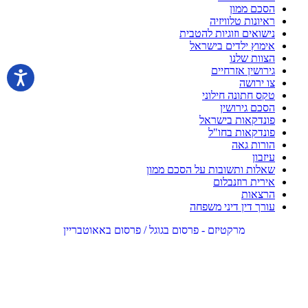
הסכם ממון
ראיונות טלוויזיה
נישואים וזוגיות להטבית
אימוץ ילדים בישראל
הצוות שלנו
גירושין אזרחיים
צו ירושה
טקס חתונה חילוני
הסכם גירושין
פונדקאות בישראל
פונדקאות בחו"ל
הורות גאה
עיזבון
שאלות ותשובות על הסכם ממון
אירית רוזנבלום
הרצאות
עורך דין דיני משפחה
מרקטיזם - פרסום בגוגל / פרסום באאוטבריין