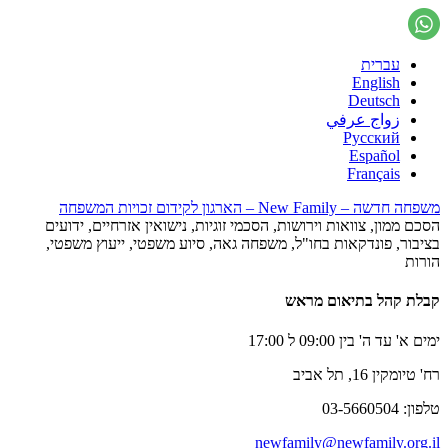
עברית
English
Deutsch
زواج عرفي
Русский
Español
Français
משפחה חדשה – New Family – הארגון לקידום זכויות המשפחה
הסכם ממון, צוואות וירושות, הסכמי זוגיות, נישואין אזרחיים, ידועים
בציבור, פונדקאות בחו"ל, משפחה גאה, סיוע משפטי, ייעוץ משפטי,
הורות
קבלת קהל בתיאום מראש
ימים א' עד ה' בין 09:00 ל 17:00
רח' טיומקין 16, תל אביב
טלפון: 03-5660504
newfamily@newfamily.org.il