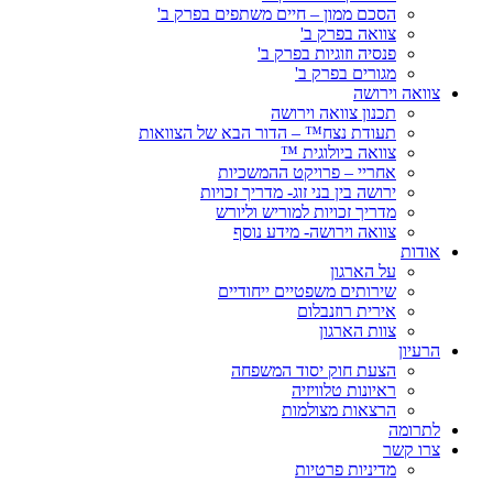
הסכם ממון – חיים משתפים בפרק ב'
צוואה בפרק ב'
פנסיה וזוגיות בפרק ב'
מגורים בפרק ב'
צוואה וירושה
תכנון צוואה וירושה
תעודת נצח™ – הדור הבא של הצוואות
צוואה ביולוגית ™
אחריי – פרויקט ההמשכיות
ירושה בין בני זוג- מדריך זכויות
מדריך זכויות למוריש וליורש
צוואה וירושה- מידע נוסף
אודות
על הארגון
שירותים משפטיים ייחודיים
אירית רוזנבלום
צוות הארגון
הרעיון
הצעת חוק יסוד המשפחה
ראיונות טלוויזיה
הרצאות מצולמות
לתרומה
צרו קשר
מדיניות פרטיות