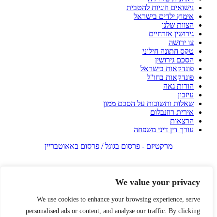
נישואים וזוגיות להטבית
אימוץ ילדים בישראל
הצוות שלנו
גירושין אזרחיים
צו ירושה
טקס חתונה חילוני
הסכם גירושין
פונדקאות בישראל
פונדקאות בחו"ל
הורות גאה
עיזבון
שאלות ותשובות על הסכם ממון
אירית רוזנבלום
הרצאות
עורך דין דיני משפחה
מרקטיזם - פרסום בגוגל / פרסום באאוטבריין
We value your privacy
We use cookies to enhance your browsing experience, serve
personalised ads or content, and analyse our traffic. By clicking