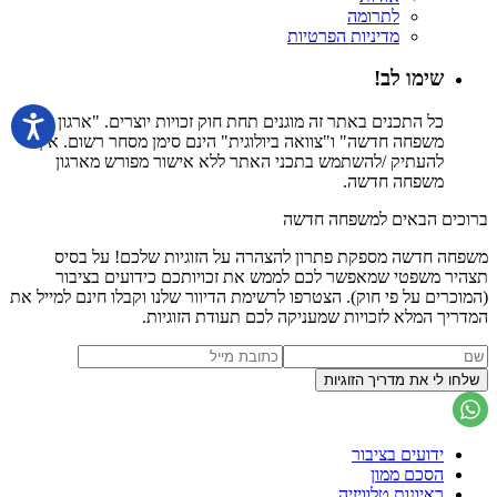
לתרומה
מדיניות הפרטיות
שימו לב!
כל התכנים באתר זה מוגנים תחת חוק זכויות יוצרים. "ארגון
משפחה חדשה" ו"צוואה ביולוגית" הינם סימן מסחר רשום. אין
להעתיק /להשתמש בתכני האתר ללא אישור מפורש מארגון
משפחה חדשה.
ברוכים הבאים למשפחה חדשה
משפחה חדשה מספקת פתרון להצהרה על הזוגיות שלכם! על בסיס
תצהיר משפטי שמאפשר לכם לממש את זכויותכם כידועים בציבור
(המוכרים על פי חוק). הצטרפו לרשימת הדיוור שלנו וקבלו חינם למייל את
המדריך המלא לזכויות שמעניקה לכם תעודת הזוגיות.
ידועים בציבור
הסכם ממון
ראיונות טלוויזיה