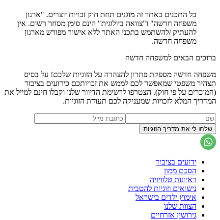
כל התכנים באתר זה מוגנים תחת חוק זכויות יוצרים. "ארגון
משפחה חדשה" ו"צוואה ביולוגית" הינם סימן מסחר רשום. אין
להעתיק /להשתמש בתכני האתר ללא אישור מפורש מארגון
משפחה חדשה.
ברוכים הבאים למשפחה חדשה
משפחה חדשה מספקת פתרון להצהרה על הזוגיות שלכם! על בסיס
תצהיר משפטי שמאפשר לכם לממש את זכויותכם כידועים בציבור
(המוכרים על פי חוק). הצטרפו לרשימת הדיוור שלנו וקבלו חינם למייל את
המדריך המלא לזכויות שמעניקה לכם תעודת הזוגיות.
ידועים בציבור
הסכם ממון
ראיונות טלוויזיה
נישואים וזוגיות להטבית
אימוץ ילדים בישראל
הצוות שלנו
גירושין אזרחיים