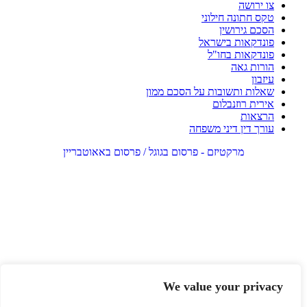
צו ירושה
טקס חתונה חילוני
הסכם גירושין
פונדקאות בישראל
פונדקאות בחו"ל
הורות גאה
עיזבון
שאלות ותשובות על הסכם ממון
אירית רוזנבלום
הרצאות
עורך דין דיני משפחה
מרקטיזם - פרסום בגוגל / פרסום באאוטבריין
We value your privacy