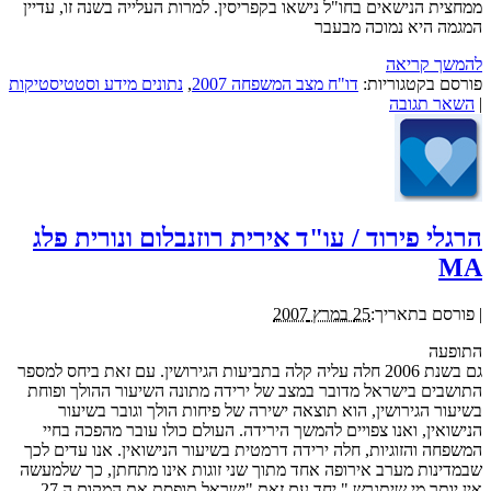
ממחצית הנישאים בחו"ל נישאו בקפריסין. למרות העלייה בשנה זו, עדיין
המגמה היא נמוכה מבעבר
להמשך קריאה
פורסם בקטגוריות:
דו"ח מצב המשפחה 2007
,
נתונים מידע וסטטיסטיקות
|
השאר תגובה
הרגלי פירוד / עו"ד אירית רוזנבלום ונורית פלג
MA
|
פורסם בתאריך:
25 במרץ 2007
התופעה
גם בשנת 2006 חלה עליה קלה בתביעות הגירושין. עם זאת ביחס למספר
התושבים בישראל מדובר במצב של ירידה מתונה השיעור ההולך ופוחת
בשיעור הגירושין, הוא תוצאה ישירה של פיחות הולך וגובר בשיעור
הנישואין, ואנו צפויים להמשך הירידה. העולם כולו עובר מהפכה בחיי
המשפחה והזוגיות, חלה ירידה דרמטית בשיעור הנישואין. אנו עדים לכך
שבמדינות מערב אירופה אחד מתוך שני זוגות אינו מתחתן, כך שלמעשה
אין יותר מי שיתגרש." יחד עם זאת "ישראל תופסת את המקום ה 27