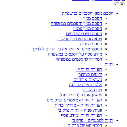
תפריט
הסכם ממון והסכמים במשפחה
הסכם ממון
הסכם ממון והסכמים במשפחה
הסכם ממון עממי
הסכם חיים משותפים
צוואה והסכמים בין יורשים
הסכם הפריה
הסכמי מתנה או הלוואה בין הורים לילדים
מידע נוסף על הסכמים במשפחה
המדריך להסכמים במשפחה
זוגיות
תעודת זוגיות™
ידועים בציבור
נישואים אזרחיים
אלטרנטיבה לרבנות
טקס אהבה
שאלון אהבה (נדרי זוגיות)
תעודת זוגיות- מאמרים ופרסומים
תעודת זוגיות – מדריך זכויות
זוגיות שניה – זוגיות פרק ב'
תעודת זוגיות- מידע נוסף
זוגיות למבוגרים – פרק ב'
הפרוייקט של פרק ב'