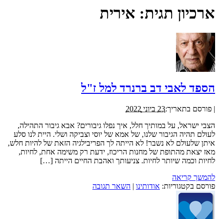
ארכיון תגית:
אירית
הספד לאבי דב ברנרד למל ז"ל
|
פורסם בתאריך:
23 ביוני 2022
הצבי ישראל, על במותיך חלל, איך נפלו גיבורים? אבא גיבור התהילה,
לעולם תהיה הגיבור שלנו, של אמא של יוסי וצביקה ושלי. היית לנו סלע
איתן שלעולם לא נשבר! לא הייתה לך הפריבילגיה הזאת של להיות חלש,
מאז יצאת מהתופת של מחנות הריכוז, ידעת רק משימה אחת, לחיות,
לחיות וכמה שיותר לחיות. צניעותך ואהבת החיים הייתה […]
להמשך קריאה
פורסם בקטגוריות:
אודותינו
|
השאר תגובה