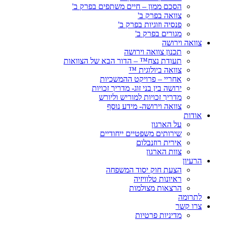
הסכם ממון – חיים משתפים בפרק ב'
צוואה בפרק ב'
פנסיה וזוגיות בפרק ב'
מגורים בפרק ב'
צוואה וירושה
תכנון צוואה וירושה
תעודת נצח™ – הדור הבא של הצוואות
צוואה ביולוגית ™
אחריי – פרויקט ההמשכיות
ירושה בין בני זוג- מדריך זכויות
מדריך זכויות למוריש וליורש
צוואה וירושה- מידע נוסף
אודות
על הארגון
שירותים משפטיים ייחודיים
אירית רוזנבלום
צוות הארגון
הרעיון
הצעת חוק יסוד המשפחה
ראיונות טלוויזיה
הרצאות מצולמות
לתרומה
צרו קשר
מדיניות פרטיות