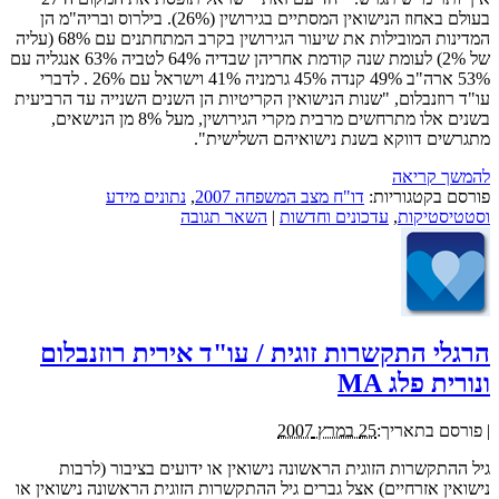
בעולם באחוז הנישואין המסתיים בגירושין (26%). בילרוס ובריה"מ הן
המדינות המובילות את שיעור הגירושין בקרב המתחתנים עם 68% (עליה
של 2%) לעומת שנה קודמת אחריהן שבדיה 64% לטביה 63% אנגליה עם
53% ארה"ב 49% קנדה 45% גרמניה 41% וישראל עם 26% . לדברי
עו"ד רוזנבלום, "שנות הנישואין הקריטיות הן השנים השנייה עד הרביעית
בשנים אלו מתרחשים מרבית מקרי הגירושין, מעל 8% מן הנישאים,
מתגרשים דווקא בשנת נישואיהם השלישית".
להמשך קריאה
פורסם בקטגוריות:
דו"ח מצב המשפחה 2007
,
נתונים מידע
וסטטיסטיקות
,
עדכונים וחדשות
|
השאר תגובה
הרגלי התקשרות זוגית / עו"ד אירית רוזנבלום
ונורית פלג MA
|
פורסם בתאריך:
25 במרץ 2007
גיל ההתקשרות הזוגית הראשונה נישואין או ידועים בציבור (לרבות
נישואין אזרחיים) אצל גברים גיל ההתקשרות הזוגית הראשונה נישואין או