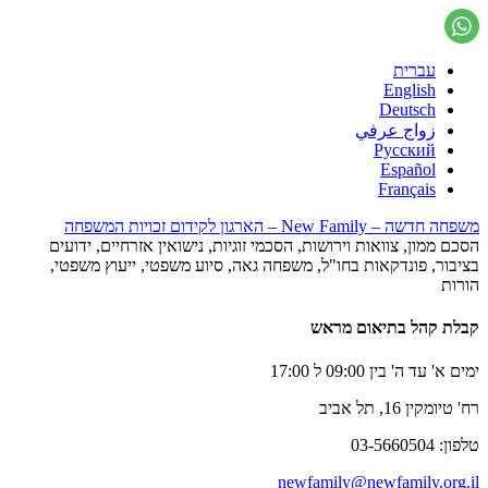
עברית
English
Deutsch
زواج عرفي
Русский
Español
Français
משפחה חדשה – New Family – הארגון לקידום זכויות המשפחה
הסכם ממון, צוואות וירושות, הסכמי זוגיות, נישואין אזרחיים, ידועים
בציבור, פונדקאות בחו"ל, משפחה גאה, סיוע משפטי, ייעוץ משפטי,
הורות
קבלת קהל בתיאום מראש
ימים א' עד ה' בין 09:00 ל 17:00
רח' טיומקין 16, תל אביב
טלפון: 03-5660504
newfamily@newfamily.org.il