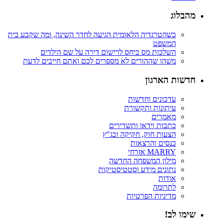
מהבלוג
כשהטרגדיה הלאומית הגיעה לחדר השינה, ומה שקבע בית
המשפט
השלכות מס ביחס לרישום דירה על שם הילדים
משהו שההורים לא מספרים לכם ואתם חייבים לדעת
חדשות הארגון
עדכונים וחדשות
עיתונות ותקשורת
מאמרים
כתבות וידאו ותשדירים
הצעות חוק, חקיקה ובג"ץ
כנסים והרצאות
MARRY אזרחי
מילון המשפחה החדשה
נתונים מידע וסטטיסטיקות
אודות
לתרומה
מדיניות הפרטיות
שימו לב!