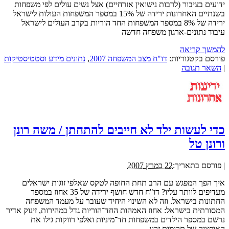
ידועים בציבור (לרבות נישואין אזרחיים) אצל נשים עולים לפי משפחות
בשנתיים האחרונות ירידה של 15% במספר המשפחות העולות לישראל
ירידה של 8% במספר המשפחות החד הוריות בקרב העולים לישראל
עיבוד נתונים-ארגון משפחה חדשה
להמשך קריאה
פורסם בקטגוריות:
דו"ח מצב המשפחה 2007
,
נתונים מידע וסטטיסטיקות
|
השאר תגובה
כדי לעשות ילד לא חייבים להתחתן / משה רונן
ורונן טל
|
פורסם בתאריך:
22 במרץ 2007
איך הפך המפגש עם הרב תחת החופה לטקס שאלפי זוגות ישראלים
מעדיפים לוותר עליו? דו"ח חדש חושף ירידה של 35 אחוז במספר
החתונות בישראל. וזה לא השינוי היחיד שעובר על מעמד המשפחה
המסורתית בישראל: אחוז האמהות החד־הוריות גדל במהירות, זינוק אדיר
נרשם במספר הילדים במשפחות חד־מיניות ואלפי רווקות גילו את
האופציה של תרומות זרע.