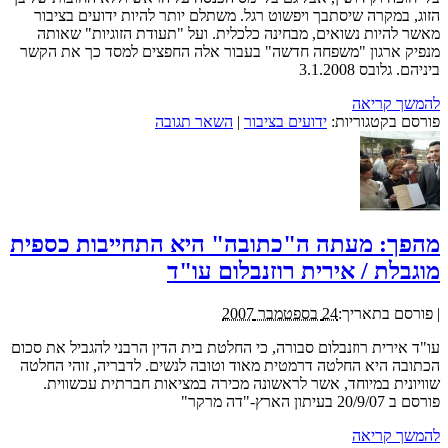
הזוג, במקרה שיסתבך ויפשוט רגל. משתלם יותר להיות ידועים בציבור
מאשר להיות נשואים, מבחינה כלכלית. ועל "תעודת הזוגיות" שאותה
מנפיק ארגון "משפחה חדשה" בעבור אלה החפצים למסד כך את הקשר
ביניהם. גלובס 3.1.2008
להמשך קריאה
פורסם בקטגוריות:
ידועים בציבור
|
השאר תגובה
מהפך: מעתה ה"כתובה" היא התחייבות כספית
מוגבלת / אירית רוזנבלום עו"ד
|
פורסם בתאריך:
24 בספטמבר 2007
עו"ד אירית רוזנבלום סבורה, כי החלטת בית הדין הרבני להגביל את סכום
הכתובה היא החלטה דרמטית מאוד וטובה לנשים. לדבריה, זוהי החלטה
שוויונית במיוחד, אשר לראשונה מכירה במציאות חברתית עכשווית.
פורסם ב 20/9/07 בעיתון הארץ-"דה מרקר"
להמשך קריאה