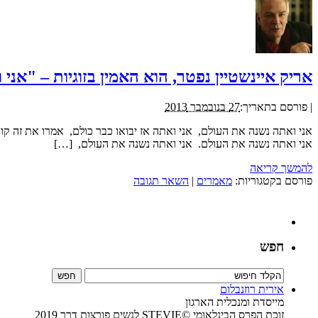
אריק איינשטיין נפטר, הוא האמין בזוגיות – "אנ
|
פורסם בתאריך:
27 בנובמבר 2013
אני ואתה נשנה את העולם, אני ואתה אז יבואו כבר כולם, אמרו את זה קוד
אני ואתה נשנה את העולם. אני ואתה נשנה את העולם, […]
להמשך קריאה
פורסם בקטגוריות:
מאמרים
|
השאר תגובה
חפש
אירית רוזנבלום
מייסדת ומנכלית הארגון
זוכת הפרס הבינלאומי ©STEVIE לנשים פורצות דרך 2019