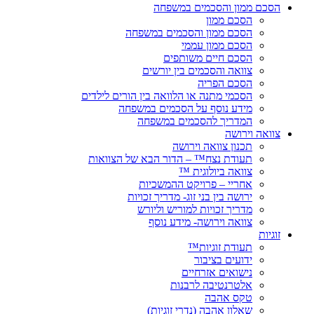
הסכם ממון והסכמים במשפחה
הסכם ממון
הסכם ממון והסכמים במשפחה
הסכם ממון עממי
הסכם חיים משותפים
צוואה והסכמים בין יורשים
הסכם הפריה
הסכמי מתנה או הלוואה בין הורים לילדים
מידע נוסף על הסכמים במשפחה
המדריך להסכמים במשפחה
צוואה וירושה
תכנון צוואה וירושה
תעודת נצח™ – הדור הבא של הצוואות
צוואה ביולוגית ™
אחריי – פרויקט ההמשכיות
ירושה בין בני זוג- מדריך זכויות
מדריך זכויות למוריש וליורש
צוואה וירושה- מידע נוסף
זוגיות
תעודת זוגיות™
ידועים בציבור
נישואים אזרחיים
אלטרנטיבה לרבנות
טקס אהבה
שאלון אהבה (נדרי זוגיות)