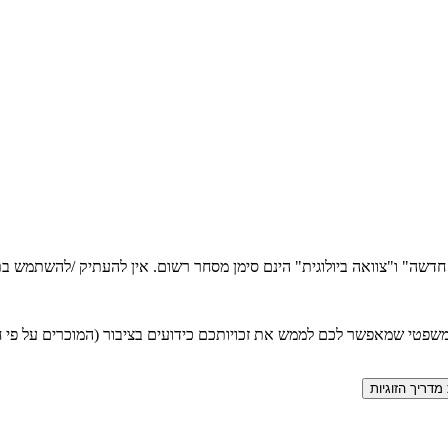
ה חדשה" ו"צוואה ביולוגית" הינם סימן מסחר רשום. אין להעתיק /להשתמש
טי שמאפשר לכם לממש את זכויותכם כידועים בציבור (המוכרים על פי חוק