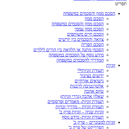
תפריט
הסכם ממון והסכמים במשפחה
הסכם ממון
הסכם ממון והסכמים במשפחה
הסכם ממון עממי
הסכם חיים משותפים
צוואה והסכמים בין יורשים
הסכם הפריה
הסכמי מתנה או הלוואה בין הורים לילדים
מידע נוסף על הסכמים במשפחה
המדריך להסכמים במשפחה
זוגיות
תעודת זוגיות™
ידועים בציבור
נישואים אזרחיים
אלטרנטיבה לרבנות
טקס אהבה
שאלון אהבה (נדרי זוגיות)
תעודת זוגיות- מאמרים ופרסומים
תעודת זוגיות – מדריך זכויות
זוגיות שניה – זוגיות פרק ב'
תעודת זוגיות- מידע נוסף
זוגיות למבוגרים – פרק ב'
הפרוייקט של פרק ב'