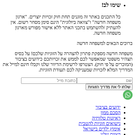
שימו לב!
כל התכנים באתר זה מוגנים תחת חוק זכויות יוצרים. "ארגון
משפחה חדשה" ו"צוואה ביולוגית" הינם סימן מסחר רשום. אין
להעתיק /להשתמש בתכני האתר ללא אישור מפורש מארגון
משפחה חדשה.
ברוכים הבאים למשפחה חדשה
משפחה חדשה מספקת פתרון להצהרה על הזוגיות שלכם! על בסיס
תצהיר משפטי שמאפשר לכם לממש את זכויותכם כידועים בציבור
(המוכרים על פי חוק). הצטרפו לרשימת הדיוור שלנו וקבלו חינם למייל את
המדריך המלא לזכויות שמעניקה לכם תעודת הזוגיות.
ידועים בציבור
הסכם ממון
ראיונות טלוויזיה
נישואים וזוגיות להטבית
אימוץ ילדים בישראל
הצוות שלנו