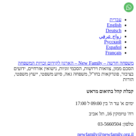
עברית
English
Deutsch
زواج عرفي
Русский
Español
Français
משפחה חדשה – New Family – הארגון לקידום זכויות המשפחה
הסכם ממון, צוואות וירושות, הסכמי זוגיות, נישואין אזרחיים, ידועים
בציבור, פונדקאות בחו"ל, משפחה גאה, סיוע משפטי, ייעוץ משפטי,
הורות
קבלת קהל בתיאום מראש
ימים א' עד ה' בין 09:00 ל 17:00
רח' טיומקין 16, תל אביב
טלפון: 03-5660504
newfamily@newfamily.org.il