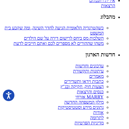
אירית רוזנבלום
הרצאות
מהבלוג
כשהטרגדיה הלאומית הגיעה לחדר השינה, ומה שקבע בית
המשפט
השלכות מס ביחס לרישום דירה על שם הילדים
משהו שההורים לא מספרים לכם ואתם חייבים לדעת
חדשות הארגון
עדכונים וחדשות
עיתונות ותקשורת
מאמרים
כתבות וידאו ותשדירים
הצעות חוק, חקיקה ובג"ץ
כנסים והרצאות
MARRY אזרחי
מילון המשפחה החדשה
נתונים מידע וסטטיסטיקות
אודות
לתרומה
מדיניות הפרטיות