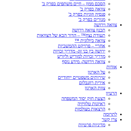
הסכם ממון – חיים משתפים בפרק ב'
צוואה בפרק ב'
פנסיה וזוגיות בפרק ב'
מגורים בפרק ב'
צוואה וירושה
תכנון צוואה וירושה
תעודת נצח™ – הדור הבא של הצוואות
צוואה ביולוגית ™
אחריי – פרויקט ההמשכיות
ירושה בין בני זוג- מדריך זכויות
מדריך זכויות למוריש וליורש
צוואה וירושה- מידע נוסף
אודות
על הארגון
שירותים משפטיים ייחודיים
אירית רוזנבלום
צוות הארגון
הרעיון
הצעת חוק יסוד המשפחה
ראיונות טלוויזיה
הרצאות מצולמות
לתרומה
צרו קשר
מדיניות פרטיות