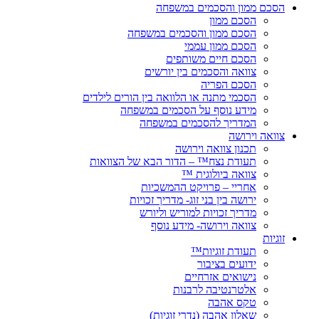
הסכם ממון והסכמים במשפחה
הסכם ממון
הסכם ממון והסכמים במשפחה
הסכם ממון עממי
הסכם חיים משותפים
צוואה והסכמים בין יורשים
הסכם הפריה
הסכמי מתנה או הלוואה בין הורים לילדים
מידע נוסף על הסכמים במשפחה
המדריך להסכמים במשפחה
צוואה וירושה
תכנון צוואה וירושה
תעודת נצח™ – הדור הבא של הצוואות
צוואה ביולוגית ™
אחריי – פרויקט ההמשכיות
ירושה בין בני זוג- מדריך זכויות
מדריך זכויות למוריש וליורש
צוואה וירושה- מידע נוסף
זוגיות
תעודת זוגיות™
ידועים בציבור
נישואים אזרחיים
אלטרנטיבה לרבנות
טקס אהבה
שאלון אהבה (נדרי זוגיות)