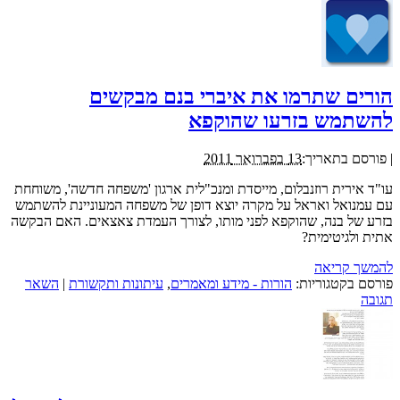
הורים שתרמו את איברי בנם מבקשים
להשתמש בזרעו שהוקפא
|
פורסם בתאריך:
13 בפברואר 2011
עו"ד אירית רוזנבלום, מייסדת ומנכ"לית ארגון 'משפחה חדשה', משוחחת
עם עמנואל ואראל על מקרה יוצא דופן של משפחה המעוניינת להשתמש
בזרע של בנה, שהוקפא לפני מותו, לצורך העמדת צאצאים. האם הבקשה
אתית ולגיטימית?
להמשך קריאה
פורסם בקטגוריות:
הורות - מידע ומאמרים
,
עיתונות ותקשורת
|
השאר
תגובה