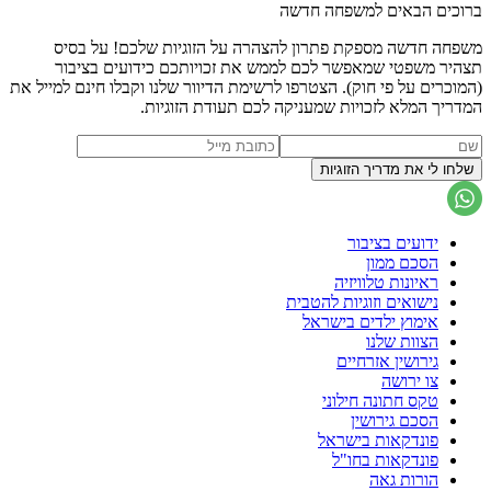
ברוכים הבאים למשפחה חדשה
משפחה חדשה מספקת פתרון להצהרה על הזוגיות שלכם! על בסיס
תצהיר משפטי שמאפשר לכם לממש את זכויותכם כידועים בציבור
(המוכרים על פי חוק). הצטרפו לרשימת הדיוור שלנו וקבלו חינם למייל את
המדריך המלא לזכויות שמעניקה לכם תעודת הזוגיות.
ידועים בציבור
הסכם ממון
ראיונות טלוויזיה
נישואים וזוגיות להטבית
אימוץ ילדים בישראל
הצוות שלנו
גירושין אזרחיים
צו ירושה
טקס חתונה חילוני
הסכם גירושין
פונדקאות בישראל
פונדקאות בחו"ל
הורות גאה