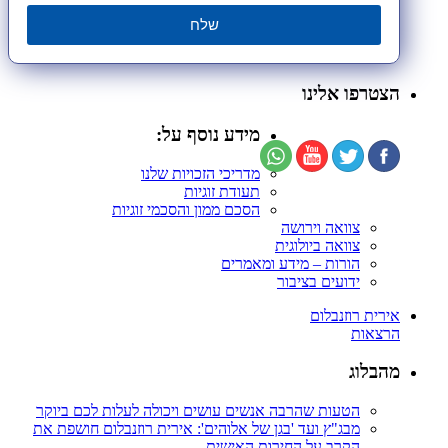
שלח
הצטרפו אלינו
מידע נוסף על:
מדריכי הזכויות שלנו
תעודת זוגיות
הסכם ממון והסכמי זוגיות
צוואה וירושה
צוואה ביולוגית
הורות – מידע ומאמרים
ידועים בציבור
אירית רוזנבלום
הרצאות
מהבלוג
הטעות שהרבה אנשים עושים ויכולה לעלות לכם ביוקר
מבג"ץ ועד 'בגן של אלוהים': אירית רוזנבלום חושפת את
הקרב על החירות האישית