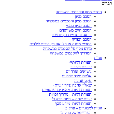
תפריט
הסכם ממון והסכמים במשפחה
הסכם ממון
הסכם ממון והסכמים במשפחה
הסכם ממון עממי
הסכם חיים משותפים
צוואה והסכמים בין יורשים
הסכם הפריה
הסכמי מתנה או הלוואה בין הורים לילדים
מידע נוסף על הסכמים במשפחה
המדריך להסכמים במשפחה
זוגיות
תעודת זוגיות™
ידועים בציבור
נישואים אזרחיים
אלטרנטיבה לרבנות
טקס אהבה
שאלון אהבה (נדרי זוגיות)
תעודת זוגיות- מאמרים ופרסומים
תעודת זוגיות – מדריך זכויות
זוגיות שניה – זוגיות פרק ב'
תעודת זוגיות- מידע נוסף
זוגיות למבוגרים – פרק ב'
הפרוייקט של פרק ב'