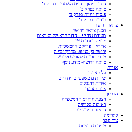
הסכם ממון – חיים משתפים בפרק ב'
צוואה בפרק ב'
פנסיה וזוגיות בפרק ב'
מגורים בפרק ב'
צוואה וירושה
תכנון צוואה וירושה
תעודת נצח™ – הדור הבא של הצוואות
צוואה ביולוגית ™
אחריי – פרויקט ההמשכיות
ירושה בין בני זוג- מדריך זכויות
מדריך זכויות למוריש וליורש
צוואה וירושה- מידע נוסף
אודות
על הארגון
שירותים משפטיים ייחודיים
אירית רוזנבלום
צוות הארגון
הרעיון
הצעת חוק יסוד המשפחה
ראיונות טלוויזיה
הרצאות מצולמות
לתרומה
צרו קשר
מדיניות פרטיות