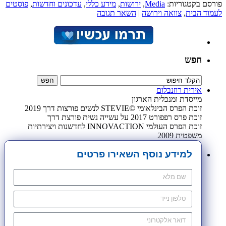
פורסם בקטגוריות:
Media
,
ירושות
,
מידע כללי
,
עדכונים וחדשות
,
פוסטים
לעמוד הבית
,
צוואה וירושה
|
השאר תגובה
חפש
אירית רוזנבלום
מייסדת ומנכלית הארגון
זוכת הפרס הבינלאומי ©STEVIE לנשים פורצות דרך 2019
זוכת פרס רפפורט 2017 על עשייה נשית פורצת דרך
זוכת הפרס העולמי INNOVACTION לחדשנות ויצירתיות
משפטית 2009
למידע נוסף השאירו פרטים