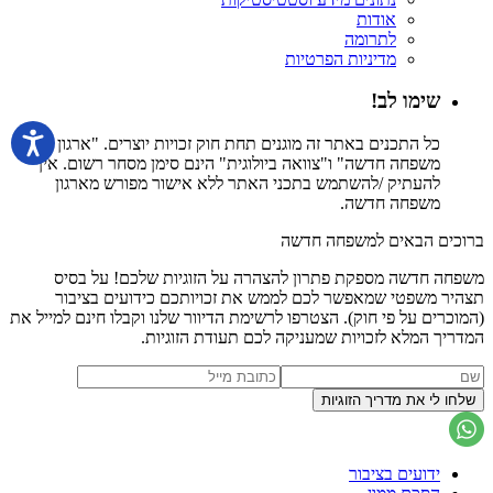
אודות
לתרומה
מדיניות הפרטיות
שימו לב!
כל התכנים באתר זה מוגנים תחת חוק זכויות יוצרים. "ארגון
משפחה חדשה" ו"צוואה ביולוגית" הינם סימן מסחר רשום. אין
להעתיק /להשתמש בתכני האתר ללא אישור מפורש מארגון
משפחה חדשה.
ברוכים הבאים למשפחה חדשה
משפחה חדשה מספקת פתרון להצהרה על הזוגיות שלכם! על בסיס
תצהיר משפטי שמאפשר לכם לממש את זכויותכם כידועים בציבור
(המוכרים על פי חוק). הצטרפו לרשימת הדיוור שלנו וקבלו חינם למייל את
המדריך המלא לזכויות שמעניקה לכם תעודת הזוגיות.
ידועים בציבור