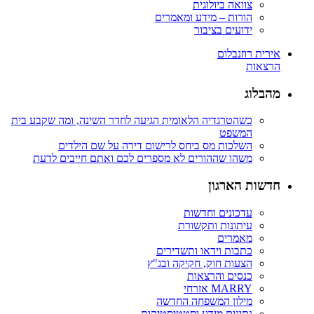
צוואה ביולוגית
הורות – מידע ומאמרים
ידועים בציבור
אירית רוזנבלום
הרצאות
מהבלוג
כשהטרגדיה הלאומית הגיעה לחדר השינה, ומה שקבע בית
המשפט
השלכות מס ביחס לרישום דירה על שם הילדים
משהו שההורים לא מספרים לכם ואתם חייבים לדעת
חדשות הארגון
עדכונים וחדשות
עיתונות ותקשורת
מאמרים
כתבות וידאו ותשדירים
הצעות חוק, חקיקה ובג"ץ
כנסים והרצאות
MARRY אזרחי
מילון המשפחה החדשה
נתונים מידע וסטטיסטיקות