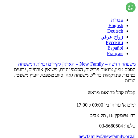
עברית
English
Deutsch
زواج عرفي
Русский
Español
Français
משפחה חדשה – New Family – הארגון לקידום זכויות המשפחה
הסכם ממון, צוואות וירושות, הסכמי זוגיות, נישואין אזרחיים, ידועים
בציבור, פונדקאות בחו"ל, משפחה גאה, סיוע משפטי, ייעוץ משפטי,
הורות
קבלת קהל בתיאום מראש
ימים א' עד ה' בין 09:00 ל 17:00
רח' טיומקין 16, תל אביב
טלפון: 03-5660504
newfamily@newfamily.org.il