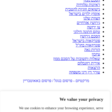
הסכם ממון
ראיונות טלוויזיה
נישואים וזוגיות להטבית
אימוץ ילדים בישראל
הצוות שלנו
גירושין אזרחיים
צו ירושה
טקס חתונה חילוני
הסכם גירושין
פונדקאות בישראל
פונדקאות בחו"ל
הורות גאה
עיזבון
שאלות ותשובות על הסכם ממון
אירית רוזנבלום
הרצאות
עורך דין דיני משפחה
מרקטיזם - פרסום בגוגל / פרסום באאוטבריין
We value your privacy
We use cookies to enhance your browsing experience, serve