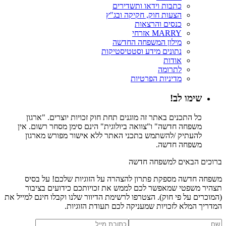
כתבות וידאו ותשדירים
הצעות חוק, חקיקה ובג"ץ
כנסים והרצאות
MARRY אזרחי
מילון המשפחה החדשה
נתונים מידע וסטטיסטיקות
אודות
לתרומה
מדיניות הפרטיות
שימו לב!
כל התכנים באתר זה מוגנים תחת חוק זכויות יוצרים. "ארגון
משפחה חדשה" ו"צוואה ביולוגית" הינם סימן מסחר רשום. אין
להעתיק /להשתמש בתכני האתר ללא אישור מפורש מארגון
משפחה חדשה.
ברוכים הבאים למשפחה חדשה
משפחה חדשה מספקת פתרון להצהרה על הזוגיות שלכם! על בסיס
תצהיר משפטי שמאפשר לכם לממש את זכויותכם כידועים בציבור
(המוכרים על פי חוק). הצטרפו לרשימת הדיוור שלנו וקבלו חינם למייל את
המדריך המלא לזכויות שמעניקה לכם תעודת הזוגיות.