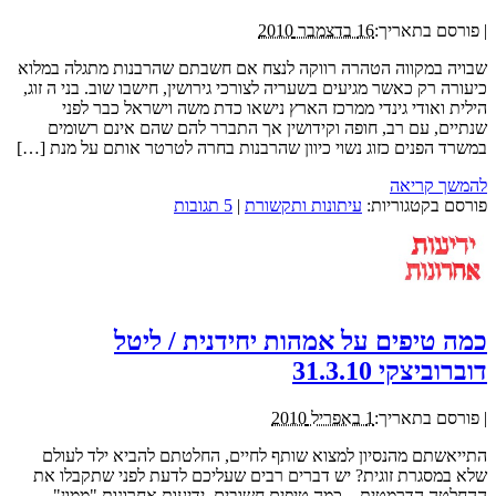
|
פורסם בתאריך:
16 בדצמבר 2010
שבויה במקווה הטהרה רווקה לנצח אם חשבתם שהרבנות מתגלה במלוא
כיעורה רק כאשר מגיעים בשעריה לצורכי גירושין, חישבו שוב. בני ה זוג,
הילית ואודי גינדי ממרכז הארץ נישאו כדת משה וישראל כבר לפני
שנתיים, עם רב, חופה וקידושין אך התברר להם שהם אינם רשומים
במשרד הפנים כזוג נשוי כיוון שהרבנות בחרה לטרטר אותם על מנת […]
להמשך קריאה
פורסם בקטגוריות:
עיתונות ותקשורת
|
5 תגובות
כמה טיפים על אמהות יחידנית / ליטל
דוברוביצקי 31.3.10
|
פורסם בתאריך:
1 באפריל 2010
התייאשתם מהנסיון למצוא שותף לחיים, החלטתם להביא ילד לעולם
שלא במסגרת זוגית? יש דברים רבים שעליכם לדעת לפני שתקבלו את
ההחלטה הדרמטית – כמה טיפים חשובים. ידיעות אחרונות "ממון"