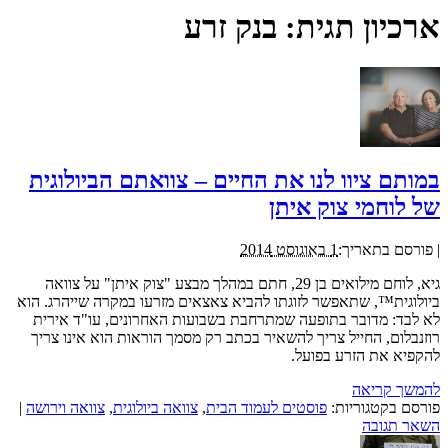
ארכיון תגית:
בנק זרע
במותם ציוו לנו את החיים – צוואתם הביולוגית
של לוחמי צוק איתן
|
פורסם בתאריך:
1 באוגוסט 2014
גיא, לוחם מילואים בן 29, חתם במהלך מבצע "צוק איתן" על צוואה
ביולוגית™, שתאפשר לזוגתו להביא צאצאים מזרעו במקרה שייהרג. הוא
לא לבד: מדובר בתופעה שמתרחבת בשבועות האחרונים, עו"ד אירית
רוזנבלום, החייל צריך להשאיר בכתב רק מסמך הוראות הוא אינו צריך
להקפיא את הזרע בפועל.
להמשך קריאה
פורסם בקטגוריות:
פוסטים לעמוד הבית
,
צוואה ביולוגית
,
צוואה וירושה
|
השאר תגובה