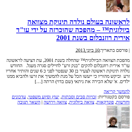
לראשונה בעולם נולדה תינוקת מצוואה
ביולוגית™ – מהפכה שהוכרזה על ידי עו"ד
אירית רוזנבלום בשנת 2001
|
פורסם בתאריך:
10 ביוני 2013
מהפכת הצוואה הביולוגית™ שהחלה בשנת 2001, עת הציעה לראשונה
עו"ד אירית רוזנבלום להקים "בנק זרע" לחיילים סגרה מעגל. החודש
נולדה תינוקת ראשונה לצעיר בן 30 שנפטר לפני כ 6 שנים והותיר אחריו
זרע וביקש מהוריו כי ייעשו הכל על מנת להמשיך את זרעו ולהביא ממנו
ילדים. א' שלא הכירה את ניתאי (שם בדוי) הרתה […]
להמשך קריאה
פורסם בקטגוריות:
זכויות סבים וסבתות
,
יעוץ וסיוע משפטי
,
עדכונים
וחדשות
,
פונדקאות
,
צוואה ביולוגית
,
צוואה וירושה
|
השאר תגובה