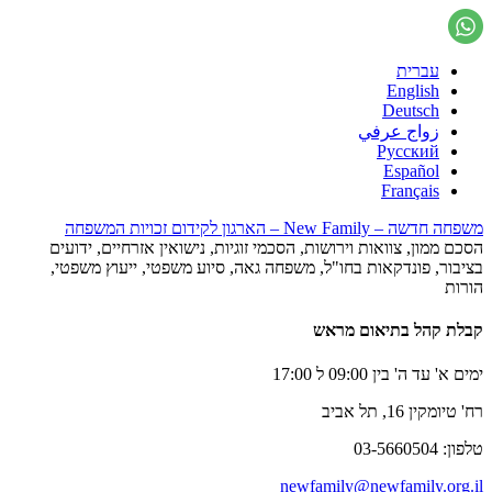
עברית
English
Deutsch
زواج عرفي
Русский
Español
Français
משפחה חדשה – New Family – הארגון לקידום זכויות המשפחה
הסכם ממון, צוואות וירושות, הסכמי זוגיות, נישואין אזרחיים, ידועים
בציבור, פונדקאות בחו"ל, משפחה גאה, סיוע משפטי, ייעוץ משפטי,
הורות
קבלת קהל בתיאום מראש
ימים א' עד ה' בין 09:00 ל 17:00
רח' טיומקין 16, תל אביב
טלפון: 03-5660504
newfamily@newfamily.org.il