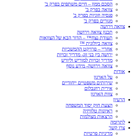
הסכם ממון – חיים משתפים בפרק ב'
צוואה בפרק ב'
פנסיה וזוגיות בפרק ב'
מגורים בפרק ב'
צוואה וירושה
תכנון צוואה וירושה
תעודת נצח™ – הדור הבא של הצוואות
צוואה ביולוגית ™
אחריי – פרויקט ההמשכיות
ירושה בין בני זוג- מדריך זכויות
מדריך זכויות למוריש וליורש
צוואה וירושה- מידע נוסף
אודות
על הארגון
שירותים משפטיים ייחודיים
אירית רוזנבלום
צוות הארגון
הרעיון
הצעת חוק יסוד המשפחה
ראיונות טלוויזיה
הרצאות מצולמות
לתרומה
צרו קשר
מדיניות פרטיות