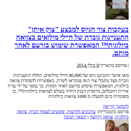
בעקבות צווי הגיוס למבצע "צוק איתן"
התעניינות גוברת של חיילי מילואים בצוואה
ביולוגית™ המאפשרת שימוש בזרעם לאחר
מותם.
|
פורסם בתאריך:
9 ביולי 2014
מאז אישר הקבינט גיוס של 40,000 חיילי מילואים, החלה התעניינות
גוברת מצד מקבלי צווי ה-8 שנקראו לשרת, באפשרות להפקדת צוואה
ביולוגית, המאפשרת שימוש בזרעם לאחר המוות. כך נמסר על ידי עו"ד
אירית רוזנבלום, מייסדת הבנק היחיד בעולם לצוואות ביולוגיות™, בו
מופקדות כיום למעלה מ 1000 צוואות ביולוגיות.
להמשך קריאה
פורסם בקטגוריות:
עדכונים וחדשות
,
פוסטים לעמוד הבית
,
צוואה
ביולוגית
,
צוואה וירושה
|
השאר תגובה