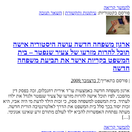
להמשך קריאה
פורסם בקטגוריות:
עיתונות ותקשורת
|
השאר תגובה
ארגון משפחה חדשה עושה היסטוריה אישה
תוכל להרות מזרעו של צעיר שנפטר – בית
המשפט בקריות אישר את תביעת משפחה
חדשה
|
פורסם בתאריך:
7 בדצמבר 2009
ארגון משפחה חדשה באמצעות עו"ד אירית רוזנבלום, זכה בפסק דין
מהפכני, לפיו תוכל אישה להרות מזרעו של צעיר שנפטר ולגדל את ילדו
לעתיד. בית המשפט למשפחה פסק, כי זכות הילד לדעת מי היה אביו, היא
זכות יסוד.בכך סלל בית המשפט את הדרך לאלטרנטיבה הורית חדשה.
מעתה נפתחת האפשרות להביא ילד לעולם מתורם זרע שאיננו אנונימי.
[…]
להמשך קריאה