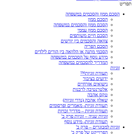
תפריט
הסכם ממון והסכמים במשפחה
הסכם ממון
הסכם ממון והסכמים במשפחה
הסכם ממון עממי
הסכם חיים משותפים
צוואה והסכמים בין יורשים
הסכם הפריה
הסכמי מתנה או הלוואה בין הורים לילדים
מידע נוסף על הסכמים במשפחה
המדריך להסכמים במשפחה
זוגיות
תעודת זוגיות™
ידועים בציבור
נישואים אזרחיים
אלטרנטיבה לרבנות
טקס אהבה
שאלון אהבה (נדרי זוגיות)
תעודת זוגיות- מאמרים ופרסומים
תעודת זוגיות – מדריך זכויות
זוגיות שניה – זוגיות פרק ב'
תעודת זוגיות- מידע נוסף
זוגיות למבוגרים – פרק ב'
הפרוייקט של פרק ב'