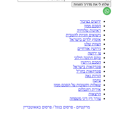
ידועים בציבור
הסכם ממון
ראיונות טלוויזיה
נישואים וזוגיות להטבית
אימוץ ילדים בישראל
הצוות שלנו
גירושין אזרחיים
צו ירושה
טקס חתונה חילוני
הסכם גירושין
פונדקאות בישראל
פונדקאות בחו"ל
הורות גאה
עיזבון
שאלות ותשובות על הסכם ממון
אירית רוזנבלום
הרצאות
עורך דין דיני משפחה
מרקטיזם - פרסום בגוגל / פרסום באאוטבריין