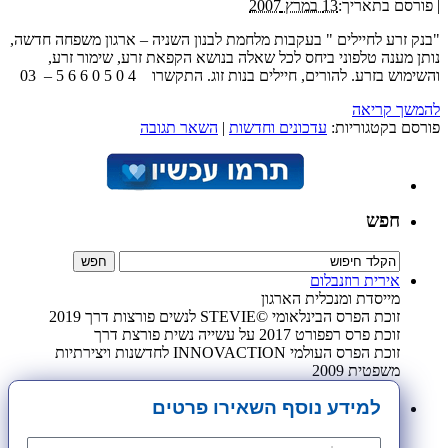
|
פורסם בתאריך:
13 במרץ 2007
"בנק זרע לחיילים " בעקבות מלחמת לבנון השניה – ארגון משפחה חדשה,
נותן מענה טלפוני ביחס לכל שאלה בנושא הקפאת זרע, שימור זרע,
והשימוש בזרע. להורים, חיילים בנות זוג. התקשרו 4 0 5 0 6 6 5 – 03
להמשך קריאה
פורסם בקטגוריות:
עדכונים וחדשות
|
השאר תגובה
חפש
אירית רוזנבלום
מייסדת ומנכלית הארגון
זוכת הפרס הבינלאומי ©STEVIE לנשים פורצות דרך 2019
זוכת פרס רפפורט 2017 על עשייה נשית פורצת דרך
זוכת הפרס העולמי INNOVACTION לחדשנות ויצירתיות
משפטית 2009
למידע נוסף השאירו פרטים