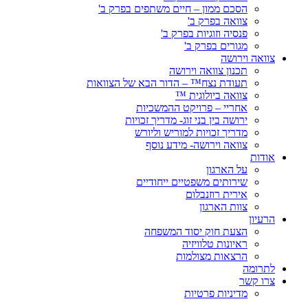
הסכם ממון – חיים משתפים בפרק ב'
צוואה בפרק ב'
פנסיה וזוגיות בפרק ב'
מגורים בפרק ב'
צוואה וירושה
תכנון צוואה וירושה
תעודת נצח™ – הדור הבא של הצוואות
צוואה ביולוגית ™
אחריי – פרויקט ההמשכיות
ירושה בין בני זוג- מדריך זכויות
מדריך זכויות למוריש וליורש
צוואה וירושה- מידע נוסף
אודות
על הארגון
שירותים משפטיים ייחודיים
אירית רוזנבלום
צוות הארגון
הרעיון
הצעת חוק יסוד המשפחה
ראיונות טלוויזיה
הרצאות מצולמות
לתרומה
צרו קשר
מדיניות פרטיות