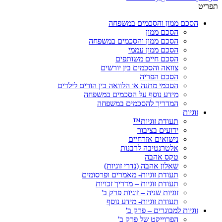
תפריט
הסכם ממון והסכמים במשפחה
הסכם ממון
הסכם ממון והסכמים במשפחה
הסכם ממון עממי
הסכם חיים משותפים
צוואה והסכמים בין יורשים
הסכם הפריה
הסכמי מתנה או הלוואה בין הורים לילדים
מידע נוסף על הסכמים במשפחה
המדריך להסכמים במשפחה
זוגיות
תעודת זוגיות™
ידועים בציבור
נישואים אזרחיים
אלטרנטיבה לרבנות
טקס אהבה
שאלון אהבה (נדרי זוגיות)
תעודת זוגיות- מאמרים ופרסומים
תעודת זוגיות – מדריך זכויות
זוגיות שניה – זוגיות פרק ב'
תעודת זוגיות- מידע נוסף
זוגיות למבוגרים – פרק ב'
הפרוייקט של פרק ב'