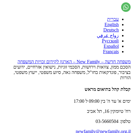
עברית
English
Deutsch
زواج عرفي
Русский
Español
Français
משפחה חדשה – New Family – הארגון לקידום זכויות המשפחה
הסכם ממון, צוואות וירושות, הסכמי זוגיות, נישואין אזרחיים, ידועים
בציבור, פונדקאות בחו"ל, משפחה גאה, סיוע משפטי, ייעוץ משפטי,
הורות
קבלת קהל בתיאום מראש
ימים א' עד ה' בין 09:00 ל 17:00
רח' טיומקין 16, תל אביב
טלפון: 03-5660504
newfamily@newfamily.org.il