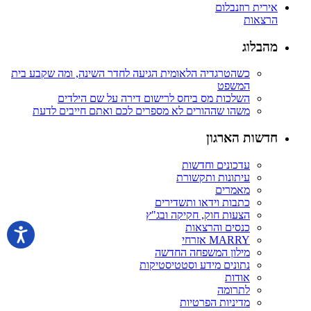
אירית רוזנבלום
הרצאות
מהבלוג
כשהטרגדיה הלאומית הגיעה לחדר השינה, ומה שקבע בית
המשפט
השלכות מס ביחס לרישום דירה על שם הילדים
משהו שההורים לא מספרים לכם ואתם חייבים לדעת
חדשות הארגון
עדכונים וחדשות
עיתונות ותקשורת
מאמרים
כתבות וידאו ותשדירים
הצעות חוק, חקיקה ובג"ץ
כנסים והרצאות
MARRY אזרחי
מילון המשפחה החדשה
נתונים מידע וסטטיסטיקות
אודות
לתרומה
מדיניות הפרטיות