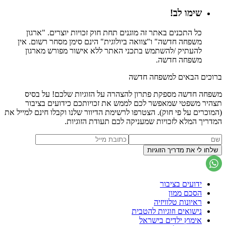
שימו לב!
כל התכנים באתר זה מוגנים תחת חוק זכויות יוצרים. "ארגון
משפחה חדשה" ו"צוואה ביולוגית" הינם סימן מסחר רשום. אין
להעתיק /להשתמש בתכני האתר ללא אישור מפורש מארגון
משפחה חדשה.
ברוכים הבאים למשפחה חדשה
משפחה חדשה מספקת פתרון להצהרה על הזוגיות שלכם! על בסיס
תצהיר משפטי שמאפשר לכם לממש את זכויותכם כידועים בציבור
(המוכרים על פי חוק). הצטרפו לרשימת הדיוור שלנו וקבלו חינם למייל את
המדריך המלא לזכויות שמעניקה לכם תעודת הזוגיות.
ידועים בציבור
הסכם ממון
ראיונות טלוויזיה
נישואים וזוגיות להטבית
אימוץ ילדים בישראל