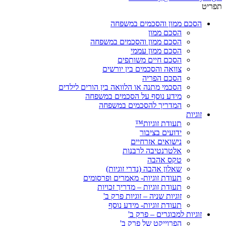
תפריט
הסכם ממון והסכמים במשפחה
הסכם ממון
הסכם ממון והסכמים במשפחה
הסכם ממון עממי
הסכם חיים משותפים
צוואה והסכמים בין יורשים
הסכם הפריה
הסכמי מתנה או הלוואה בין הורים לילדים
מידע נוסף על הסכמים במשפחה
המדריך להסכמים במשפחה
זוגיות
תעודת זוגיות™
ידועים בציבור
נישואים אזרחיים
אלטרנטיבה לרבנות
טקס אהבה
שאלון אהבה (נדרי זוגיות)
תעודת זוגיות- מאמרים ופרסומים
תעודת זוגיות – מדריך זכויות
זוגיות שניה – זוגיות פרק ב'
תעודת זוגיות- מידע נוסף
זוגיות למבוגרים – פרק ב'
הפרוייקט של פרק ב'