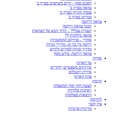
הסכם ממון – חיים משתפים בפרק ב'
צוואה בפרק ב'
פנסיה וזוגיות בפרק ב'
מגורים בפרק ב'
צוואה וירושה
תכנון צוואה וירושה
תעודת נצח™ – הדור הבא של הצוואות
צוואה ביולוגית ™
אחריי – פרויקט ההמשכיות
ירושה בין בני זוג- מדריך זכויות
מדריך זכויות למוריש וליורש
צוואה וירושה- מידע נוסף
אודות
על הארגון
שירותים משפטיים ייחודיים
אירית רוזנבלום
צוות הארגון
הרעיון
הצעת חוק יסוד המשפחה
ראיונות טלוויזיה
הרצאות מצולמות
לתרומה
צרו קשר
מדיניות פרטיות