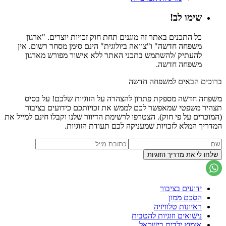
שימו לב!
כל התכנים באתר זה מוגנים תחת חוק זכויות יוצרים. "ארגון
משפחה חדשה" ו"צוואה ביולוגית" הינם סימן מסחר רשום. אין
להעתיק /להשתמש בתכני האתר ללא אישור מפורש מארגון
משפחה חדשה.
ברוכים הבאים למשפחה חדשה
משפחה חדשה מספקת פתרון להצהרה על הזוגיות שלכם! על בסיס
תצהיר משפטי שמאפשר לכם לממש את זכויותכם כידועים בציבור
(המוכרים על פי חוק). הצטרפו לרשימת הדיוור שלנו וקבלו חינם למייל את
המדריך המלא לזכויות שמעניקה לכם תעודת הזוגיות.
ידועים בציבור
הסכם ממון
ראיונות טלוויזיה
נישואים וזוגיות להטבית
אימוץ ילדים בישראל