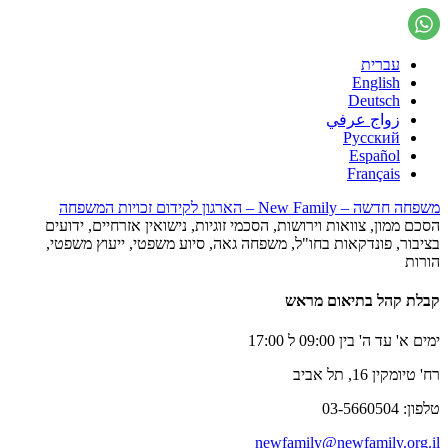
עברית
English
Deutsch
زواج عرفي
Русский
Español
Français
משפחה חדשה – New Family – הארגון לקידום זכויות המשפחה
הסכם ממון, צוואות וירושות, הסכמי זוגיות, נישואין אזרחיים, ידועים
בציבור, פונדקאות בחו"ל, משפחה גאה, סיוע משפטי, ייעוץ משפטי,
הורות
קבלת קהל בתיאום מראש
ימים א' עד ה' בין 09:00 ל 17:00
רח' טיומקין 16, תל אביב
טלפון: 03-5660504
newfamily@newfamily.org.il