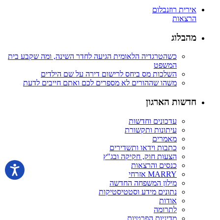
אירית רוזנבלום
הרצאות
מהבלוג
כשהטרגדיה הלאומית הגיעה לחדר השינה, ומה שקבע בית
המשפט
השלכות מס ביחס לרישום דירה על שם הילדים
משהו שההורים לא מספרים לכם ואתם חייבים לדעת
חדשות הארגון
עדכונים וחדשות
עיתונות ותקשורת
מאמרים
כתבות וידאו ותשדירים
הצעות חוק, חקיקה ובג"ץ
כנסים והרצאות
MARRY אזרחי
מילון המשפחה החדשה
נתונים מידע וסטטיסטיקות
אודות
לתרומה
מדיניות הפרטיות