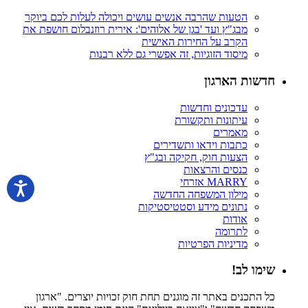
הטעות שהרבה אנשים עושים ויכולה לעלות לכם ביוקר
מבג"ץ ועד 'בגן של אלוהים': אירית רוזנבלום חושפת את
הקרב על החירות האישית
מיסוד הזוגיות, זה אפשרי גם ללא רבנות
חדשות הארגון
עדכונים וחדשות
עיתונות ותקשורת
מאמרים
כתבות וידאו ותשדירים
הצעות חוק, חקיקה ובג"ץ
כנסים והרצאות
MARRY אזרחי
מילון המשפחה החדשה
נתונים מידע וסטטיסטיקות
אודות
לתרומה
מדיניות הפרטיות
שימו לב!
כל התכנים באתר זה מוגנים תחת חוק זכויות יוצרים. "ארגון