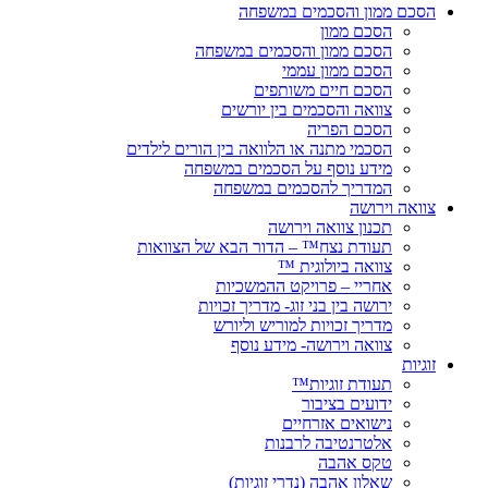
הסכם ממון והסכמים במשפחה
הסכם ממון
הסכם ממון והסכמים במשפחה
הסכם ממון עממי
הסכם חיים משותפים
צוואה והסכמים בין יורשים
הסכם הפריה
הסכמי מתנה או הלוואה בין הורים לילדים
מידע נוסף על הסכמים במשפחה
המדריך להסכמים במשפחה
צוואה וירושה
תכנון צוואה וירושה
תעודת נצח™ – הדור הבא של הצוואות
צוואה ביולוגית ™
אחריי – פרויקט ההמשכיות
ירושה בין בני זוג- מדריך זכויות
מדריך זכויות למוריש וליורש
צוואה וירושה- מידע נוסף
זוגיות
תעודת זוגיות™
ידועים בציבור
נישואים אזרחיים
אלטרנטיבה לרבנות
טקס אהבה
שאלון אהבה (נדרי זוגיות)