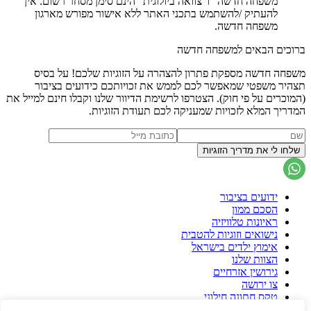
משפחה חדשה" ו"צוואה ביולוגית" הינם סימן מסחר רשום. אין
להעתיק /להשתמש בתכני האתר ללא אישור מפורש מארגון
משפחה חדשה.
ברוכים הבאים למשפחה חדשה
משפחה חדשה מספקת פתרון להצהרה על הזוגיות שלכם! על בסיס
תצהיר משפטי שמאפשר לכם לממש את זכויותכם כידועים בציבור
(המוכרים על פי חוק). הצטרפו לרשימת הדיוור שלנו וקבלו חינם למייל את
המדריך המלא לזכויות שמעניקה לכם תעודת הזוגיות.
ידועים בציבור
הסכם ממון
ראיונות טלוויזיה
נישואים וזוגיות להטבית
אימוץ ילדים בישראל
הצוות שלנו
גירושין אזרחיים
צו ירושה
טקס חתונה חילוני
הסכם גירושין