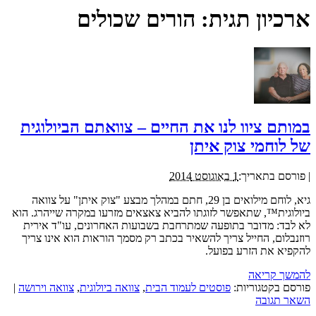
ארכיון תגית:
הורים שכולים
במותם ציוו לנו את החיים – צוואתם הביולוגית
של לוחמי צוק איתן
|
פורסם בתאריך:
1 באוגוסט 2014
גיא, לוחם מילואים בן 29, חתם במהלך מבצע "צוק איתן" על צוואה
ביולוגית™, שתאפשר לזוגתו להביא צאצאים מזרעו במקרה שייהרג. הוא
לא לבד: מדובר בתופעה שמתרחבת בשבועות האחרונים, עו"ד אירית
רוזנבלום, החייל צריך להשאיר בכתב רק מסמך הוראות הוא אינו צריך
להקפיא את הזרע בפועל.
להמשך קריאה
פורסם בקטגוריות:
פוסטים לעמוד הבית
,
צוואה ביולוגית
,
צוואה וירושה
|
השאר תגובה