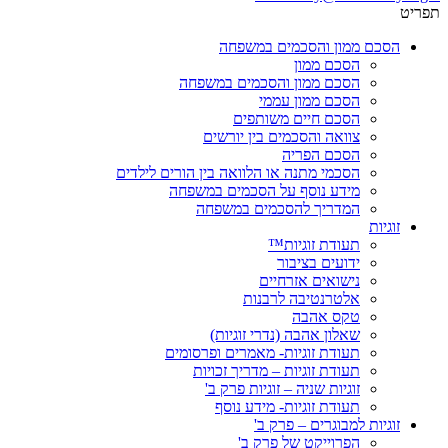
תפריט
הסכם ממון והסכמים במשפחה
הסכם ממון
הסכם ממון והסכמים במשפחה
הסכם ממון עממי
הסכם חיים משותפים
צוואה והסכמים בין יורשים
הסכם הפריה
הסכמי מתנה או הלוואה בין הורים לילדים
מידע נוסף על הסכמים במשפחה
המדריך להסכמים במשפחה
זוגיות
תעודת זוגיות™
ידועים בציבור
נישואים אזרחיים
אלטרנטיבה לרבנות
טקס אהבה
שאלון אהבה (נדרי זוגיות)
תעודת זוגיות- מאמרים ופרסומים
תעודת זוגיות – מדריך זכויות
זוגיות שניה – זוגיות פרק ב'
תעודת זוגיות- מידע נוסף
זוגיות למבוגרים – פרק ב'
הפרוייקט של פרק ב'