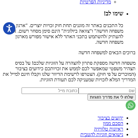
מדיניות הפרטיות
שימו לב!
כל התכנים באתר זה מוגנים תחת חוק זכויות יוצרים. "ארגון
משפחה חדשה" ו"צוואה ביולוגית" הינם סימן מסחר רשום. אין
להעתיק /להשתמש בתכני האתר ללא אישור מפורש מארגון
משפחה חדשה.
ברוכים הבאים למשפחה חדשה
משפחה חדשה מספקת פתרון להצהרה על הזוגיות שלכם! על בסיס
תצהיר משפטי שמאפשר לכם לממש את זכויותכם כידועים בציבור
(המוכרים על פי חוק). הצטרפו לרשימת הדיוור שלנו וקבלו חינם למייל את
המדריך המלא לזכויות שמעניקה לכם תעודת הזוגיות.
ידועים בציבור
הסכם ממון
ראיונות טלוויזיה
נישואים וזוגיות להטבית