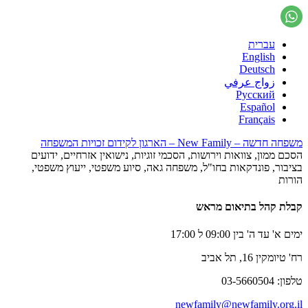
עברית
English
Deutsch
زواج عرفي
Русский
Español
Français
משפחה חדשה – New Family – הארגון לקידום זכויות המשפחה
הסכם ממון, צוואות וירושות, הסכמי זוגיות, נישואין אזרחיים, ידועים
בציבור, פונדקאות בחו"ל, משפחה גאה, סיוע משפטי, ייעוץ משפטי,
הורות
קבלת קהל בתיאום מראש
ימים א' עד ה' בין 09:00 ל 17:00
רח' טיומקין 16, תל אביב
טלפון: 03-5660504
newfamily@newfamily.org.il