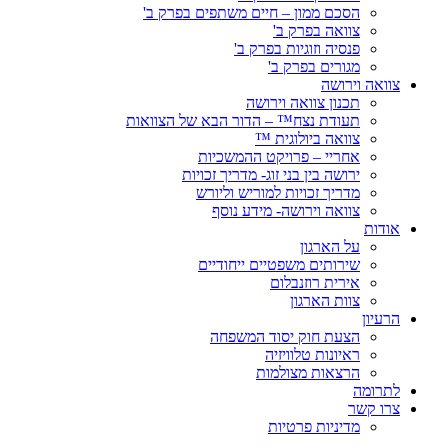
הסכם ממון – חיים משתפים בפרק ב'
צוואה בפרק ב'
פנסיה וזוגיות בפרק ב'
מגורים בפרק ב'
צוואה וירושה
תכנון צוואה וירושה
תעודת נצח™ – הדור הבא של הצוואות
צוואה ביולוגית ™
אחריי – פרויקט ההמשכיות
ירושה בין בני זוג- מדריך זכויות
מדריך זכויות למוריש וליורש
צוואה וירושה- מידע נוסף
אודות
על הארגון
שירותים משפטיים ייחודיים
אירית רוזנבלום
צוות הארגון
הרעיון
הצעת חוק יסוד המשפחה
ראיונות טלוויזיה
הרצאות מצולמות
לתרומה
צרו קשר
מדיניות פרטיות