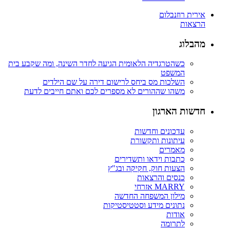
אירית רוזנבלום
הרצאות
מהבלוג
כשהטרגדיה הלאומית הגיעה לחדר השינה, ומה שקבע בית
המשפט
השלכות מס ביחס לרישום דירה על שם הילדים
משהו שההורים לא מספרים לכם ואתם חייבים לדעת
חדשות הארגון
עדכונים וחדשות
עיתונות ותקשורת
מאמרים
כתבות וידאו ותשדירים
הצעות חוק, חקיקה ובג"ץ
כנסים והרצאות
MARRY אזרחי
מילון המשפחה החדשה
נתונים מידע וסטטיסטיקות
אודות
לתרומה