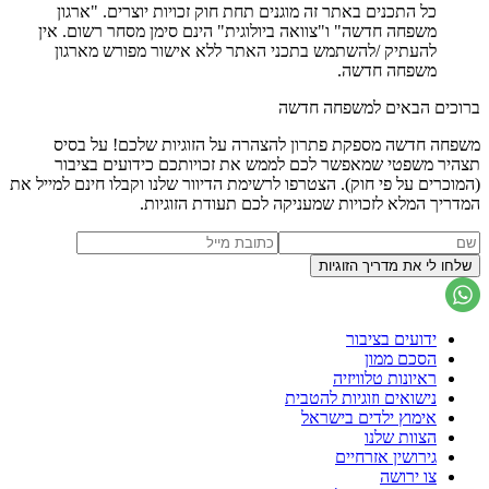
כל התכנים באתר זה מוגנים תחת חוק זכויות יוצרים. "ארגון
משפחה חדשה" ו"צוואה ביולוגית" הינם סימן מסחר רשום. אין
להעתיק /להשתמש בתכני האתר ללא אישור מפורש מארגון
משפחה חדשה.
ברוכים הבאים למשפחה חדשה
משפחה חדשה מספקת פתרון להצהרה על הזוגיות שלכם! על בסיס
תצהיר משפטי שמאפשר לכם לממש את זכויותכם כידועים בציבור
(המוכרים על פי חוק). הצטרפו לרשימת הדיוור שלנו וקבלו חינם למייל את
המדריך המלא לזכויות שמעניקה לכם תעודת הזוגיות.
ידועים בציבור
הסכם ממון
ראיונות טלוויזיה
נישואים וזוגיות להטבית
אימוץ ילדים בישראל
הצוות שלנו
גירושין אזרחיים
צו ירושה