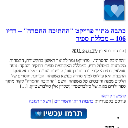
כתבה מתוך פרויקט "החתיכה החסרה" – רדיו
106 – מכללת ספיר
|
פורסם בתאריך:
15 במאי 2011
"החתיכה החסרה": פרוייקט גמר לתואר ראשון בתקשורת, התמחות
מקצועית במסלול רדיו, במכללה האקדמית ספיר: תחקיר והפקה: נועה
אזולאי, כתיבה: קובי דבח וחן בן אור, קריינות ועריכה: גלית אלאלוף.
התכנית היא פיילוט למיני סדרה בנושא משפחה, הבוחנת חוסרים של
חלקים ממנה והיבטים של משפחה. השם "החתיכה החסרה" לקוח מתוך
ספר ילדים מאת של סילברשטיין (שלדון אלן סילברשטיין), […]
להמשך קריאה
פורסם בקטגוריות:
כתבות וידאו ותשדירים
|
השאר תגובה
חפש