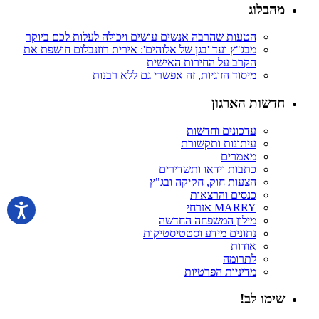
מהבלוג
הטעות שהרבה אנשים עושים ויכולה לעלות לכם ביוקר
מבג"ץ ועד 'בגן של אלוהים': אירית רוזנבלום חושפת את
הקרב על החירות האישית
מיסוד הזוגיות, זה אפשרי גם ללא רבנות
חדשות הארגון
עדכונים וחדשות
עיתונות ותקשורת
מאמרים
כתבות וידאו ותשדירים
הצעות חוק, חקיקה ובג"ץ
כנסים והרצאות
MARRY אזרחי
מילון המשפחה החדשה
נתונים מידע וסטטיסטיקות
אודות
לתרומה
מדיניות הפרטיות
שימו לב!