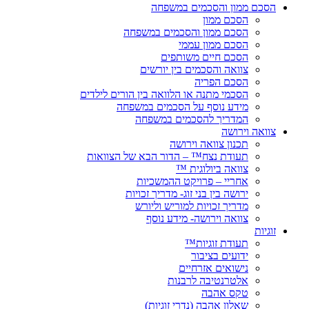
הסכם ממון והסכמים במשפחה
הסכם ממון
הסכם ממון והסכמים במשפחה
הסכם ממון עממי
הסכם חיים משותפים
צוואה והסכמים בין יורשים
הסכם הפריה
הסכמי מתנה או הלוואה בין הורים לילדים
מידע נוסף על הסכמים במשפחה
המדריך להסכמים במשפחה
צוואה וירושה
תכנון צוואה וירושה
תעודת נצח™ – הדור הבא של הצוואות
צוואה ביולוגית ™
אחריי – פרויקט ההמשכיות
ירושה בין בני זוג- מדריך זכויות
מדריך זכויות למוריש וליורש
צוואה וירושה- מידע נוסף
זוגיות
תעודת זוגיות™
ידועים בציבור
נישואים אזרחיים
אלטרנטיבה לרבנות
טקס אהבה
שאלון אהבה (נדרי זוגיות)