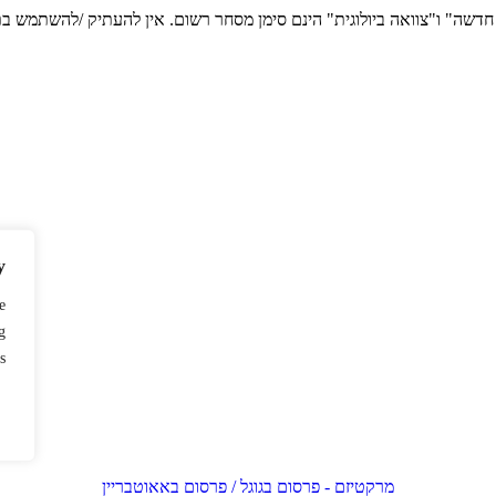
ה חדשה" ו"צוואה ביולוגית" הינם סימן מסחר רשום. אין להעתיק /להשתמש
y
e
g
.
מרקטיזם - פרסום בגוגל / פרסום באאוטבריין