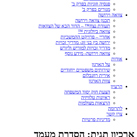
פנסיה וזוגיות בפרק ב'
מגורים בפרק ב'
צוואה וירושה
תכנון צוואה וירושה
תעודת נצח™ – הדור הבא של הצוואות
צוואה ביולוגית ™
אחריי – פרויקט ההמשכיות
ירושה בין בני זוג- מדריך זכויות
מדריך זכויות למוריש וליורש
צוואה וירושה- מידע נוסף
אודות
על הארגון
שירותים משפטיים ייחודיים
אירית רוזנבלום
צוות הארגון
הרעיון
הצעת חוק יסוד המשפחה
ראיונות טלוויזיה
הרצאות מצולמות
לתרומה
צרו קשר
מדיניות פרטיות
ארכיון תגית:
הסדרת מעמד