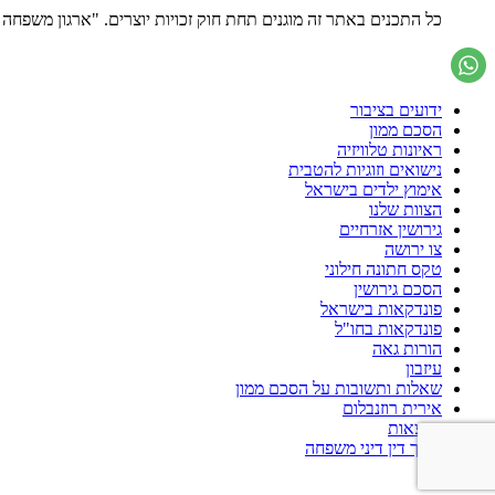
כל התכנים באתר זה מוגנים תחת חוק זכויות יוצרים. "ארגון משפח
ידועים בציבור
הסכם ממון
ראיונות טלוויזיה
נישואים וזוגיות להטבית
אימוץ ילדים בישראל
הצוות שלנו
גירושין אזרחיים
צו ירושה
טקס חתונה חילוני
הסכם גירושין
פונדקאות בישראל
פונדקאות בחו"ל
הורות גאה
עיזבון
שאלות ותשובות על הסכם ממון
אירית רוזנבלום
הרצאות
עורך דין דיני משפחה