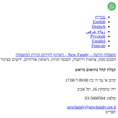
עברית
English
Deutsch
زواج عرفي
Русский
Español
Français
משפחה חדשה – New Family – הארגון לקידום זכויות המשפחה
הסכם ממון, צוואות וירושות, הסכמי זוגיות, נישואין אזרחיים, ידועים בציב
קבלת קהל בתיאום מראש
ימים א' עד ה' בין 09:00 ל 17:00
רח' טיומקין 16, תל אביב
טלפון: 03-5660504
newfamily@newfamily.org.il
תפריט