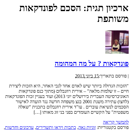
ארכיון תגית:
הסכם לפונדקאות
משותפת
פונדקאות ? על מה המהומה
|
פורסם בתאריך:
15 ביוני 2013
"הזכות הגדולה ביותר שיש לאדם אחד לגבי האחר, היא הזכות ליצירת
חיים – זו שלמות מלאה" – אירית רוזנבלום (מתוך כנס פונדקאות
האוניברסיטה העברית בירושלים יוני 2013) ועוד בעניין זכות הפונדקאות
(לחצו) עתירה משנת 2001 בגצ משפחה חדשה נגד הועדה לאישור
הסכמים לנשיאת עוברים . עו"ד אירית רוזנבלום בתכנית "שאלה
משפטית" על הקשיים העומדים בפני בני זוג מאותו […]
להמשך קריאה
פורסם בקטגוריות:
זוגיות גאה
,
כתבות וידאו ותשדירים
,
עדכונים וחדשות
,