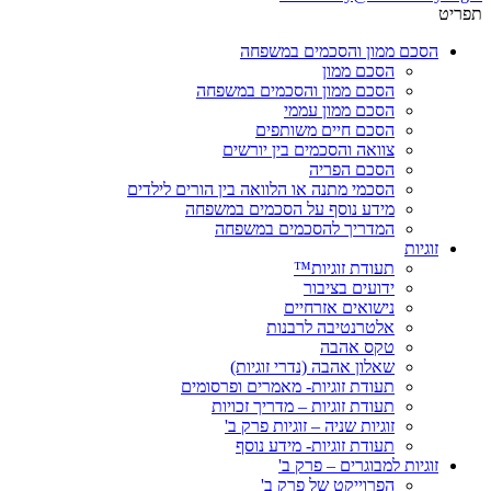
תפריט
הסכם ממון והסכמים במשפחה
הסכם ממון
הסכם ממון והסכמים במשפחה
הסכם ממון עממי
הסכם חיים משותפים
צוואה והסכמים בין יורשים
הסכם הפריה
הסכמי מתנה או הלוואה בין הורים לילדים
מידע נוסף על הסכמים במשפחה
המדריך להסכמים במשפחה
זוגיות
תעודת זוגיות™
ידועים בציבור
נישואים אזרחיים
אלטרנטיבה לרבנות
טקס אהבה
שאלון אהבה (נדרי זוגיות)
תעודת זוגיות- מאמרים ופרסומים
תעודת זוגיות – מדריך זכויות
זוגיות שניה – זוגיות פרק ב'
תעודת זוגיות- מידע נוסף
זוגיות למבוגרים – פרק ב'
הפרוייקט של פרק ב'