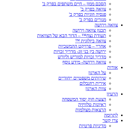
הסכם ממון – חיים משתפים בפרק ב'
צוואה בפרק ב'
פנסיה וזוגיות בפרק ב'
מגורים בפרק ב'
צוואה וירושה
תכנון צוואה וירושה
תעודת נצח™ – הדור הבא של הצוואות
צוואה ביולוגית ™
אחריי – פרויקט ההמשכיות
ירושה בין בני זוג- מדריך זכויות
מדריך זכויות למוריש וליורש
צוואה וירושה- מידע נוסף
אודות
על הארגון
שירותים משפטיים ייחודיים
אירית רוזנבלום
צוות הארגון
הרעיון
הצעת חוק יסוד המשפחה
ראיונות טלוויזיה
הרצאות מצולמות
לתרומה
צרו קשר
מדיניות פרטיות