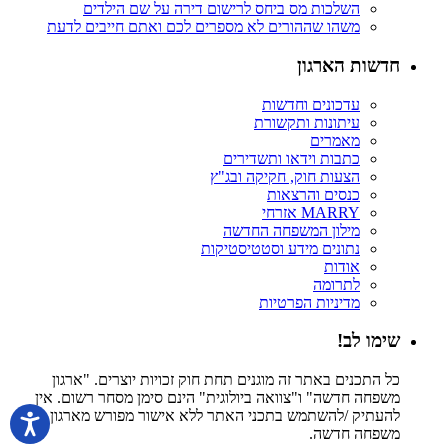
השלכות מס ביחס לרישום דירה על שם הילדים
משהו שההורים לא מספרים לכם ואתם חייבים לדעת
חדשות הארגון
עדכונים וחדשות
עיתונות ותקשורת
מאמרים
כתבות וידאו ותשדירים
הצעות חוק, חקיקה ובג"ץ
כנסים והרצאות
MARRY אזרחי
מילון המשפחה החדשה
נתונים מידע וסטטיסטיקות
אודות
לתרומה
מדיניות הפרטיות
שימו לב!
כל התכנים באתר זה מוגנים תחת חוק זכויות יוצרים. "ארגון
משפחה חדשה" ו"צוואה ביולוגית" הינם סימן מסחר רשום. אין
להעתיק /להשתמש בתכני האתר ללא אישור מפורש מארגון
משפחה חדשה.