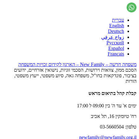
עברית
English
Deutsch
زواج عرفي
Русский
Español
Français
משפחה חדשה – New Family – הארגון לקידום זכויות המשפחה
הסכם ממון, צוואות וירושות, הסכמי זוגיות, נישואין אזרחיים, ידועים
בציבור, פונדקאות בחו"ל, משפחה גאה, סיוע משפטי, ייעוץ משפטי,
הורות
קבלת קהל בתיאום מראש
ימים א' עד ה' בין 09:00 ל 17:00
רח' טיומקין 16, תל אביב
טלפון: 03-5660504
newfamily@newfamily.org.il