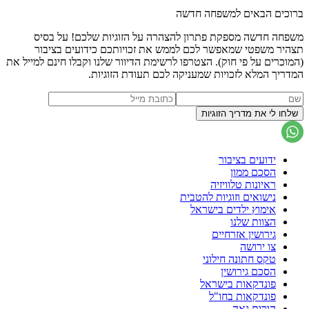
ברוכים הבאים למשפחה חדשה
משפחה חדשה מספקת פתרון להצהרה על הזוגיות שלכם! על בסיס
תצהיר משפטי שמאפשר לכם לממש את זכויותכם כידועים בציבור
(המוכרים על פי חוק). הצטרפו לרשימת הדיוור שלנו וקבלו חינם למייל את
המדריך המלא לזכויות שמעניקה לכם תעודת הזוגיות.
ידועים בציבור
הסכם ממון
ראיונות טלוויזיה
נישואים וזוגיות להטבית
אימוץ ילדים בישראל
הצוות שלנו
גירושין אזרחיים
צו ירושה
טקס חתונה חילוני
הסכם גירושין
פונדקאות בישראל
פונדקאות בחו"ל
הורות גאה