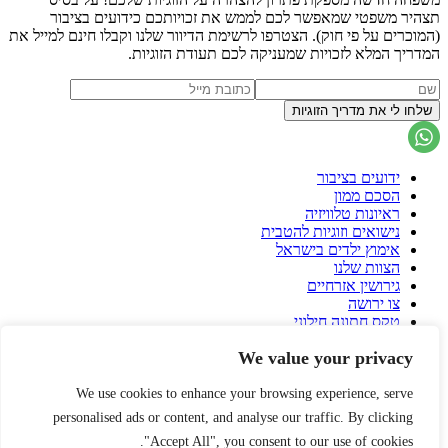
תצהיר משפטי שמאפשר לכם לממש את זכויותכם כידועים בציבור
(המוכרים על פי חוק). הצטרפו לרשימת הדיוור שלנו וקבלו חינם למייל את
המדריך המלא לזכויות שמעניקה לכם תעודת הזוגיות.
ידועים בציבור
הסכם ממון
ראיונות טלוויזיה
נישואים וזוגיות להטבית
אימוץ ילדים בישראל
הצוות שלנו
גירושין אזרחיים
צו ירושה
טקס חתונה חילוני
הסכם גירושין
We value your privacy
פונדקאות בישראל
פונדקאות בחו"ל
הורות גאה
We use cookies to enhance your browsing experience, serve
עיזבון
personalised ads or content, and analyse our traffic. By clicking
שאלות ותשובות על הסכם ממון
"Accept All", you consent to our use of cookies.
אירית רוזנבלום