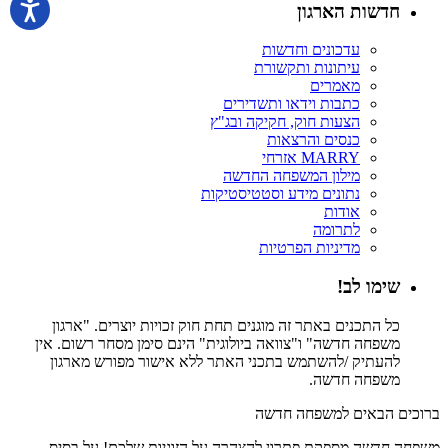
חדשות הארגון
עדכונים וחדשות
עיתונות ותקשורת
מאמרים
כתבות וידאו ותשדירים
הצעות חוק, חקיקה ובג"ץ
כנסים והרצאות
MARRY אזרחי
מילון המשפחה החדשה
נתונים מידע וסטטיסטיקות
אודות
לתרומה
מדיניות הפרטיות
שימו לב!
כל התכנים באתר זה מוגנים תחת חוק זכויות יוצרים. "ארגון
משפחה חדשה" ו"צוואה ביולוגית" הינם סימן מסחר רשום. אין
להעתיק /להשתמש בתכני האתר ללא אישור מפורש מארגון
משפחה חדשה.
ברוכים הבאים למשפחה חדשה
משפחה חדשה מספקת פתרון להצהרה על הזוגיות שלכם! על בסיס