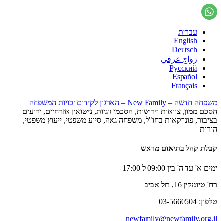
עברית
English
Deutsch
زواج عرفي
Русский
Español
Français
משפחה חדשה – New Family – הארגון לקידום זכויות המשפחה
הסכם ממון, צוואות וירושות, הסכמי זוגיות, נישואין אזרחיים, ידועים
בציבור, פונדקאות בחו"ל, משפחה גאה, סיוע משפטי, ייעוץ משפטי,
הורות
קבלת קהל בתיאום מראש
ימים א' עד ה' בין 09:00 ל 17:00
רח' טיומקין 16, תל אביב
טלפון: 03-5660504
newfamily@newfamily.org.il