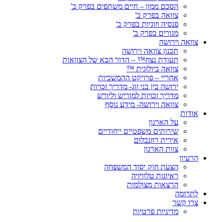
הסכם ממון – חיים משתפים בפרק ב'
צוואה בפרק ב'
פנסיה וזוגיות בפרק ב'
מגורים בפרק ב'
צוואה וירושה
תכנון צוואה וירושה
תעודת נצח™ – הדור הבא של הצוואות
צוואה ביולוגית ™
אחריי – פרויקט ההמשכיות
ירושה בין בני זוג- מדריך זכויות
מדריך זכויות למוריש וליורש
צוואה וירושה- מידע נוסף
אודות
על הארגון
שירותים משפטיים ייחודיים
אירית רוזנבלום
צוות הארגון
הרעיון
הצעת חוק יסוד המשפחה
ראיונות טלוויזיה
הרצאות מצולמות
לתרומה
צרו קשר
מדיניות פרטיות