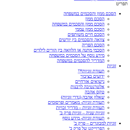
תפריט
הסכם ממון והסכמים במשפחה
הסכם ממון
הסכם ממון והסכמים במשפחה
הסכם ממון עממי
הסכם חיים משותפים
צוואה והסכמים בין יורשים
הסכם הפריה
הסכמי מתנה או הלוואה בין הורים לילדים
מידע נוסף על הסכמים במשפחה
המדריך להסכמים במשפחה
זוגיות
תעודת זוגיות™
ידועים בציבור
נישואים אזרחיים
אלטרנטיבה לרבנות
טקס אהבה
שאלון אהבה (נדרי זוגיות)
תעודת זוגיות- מאמרים ופרסומים
תעודת זוגיות – מדריך זכויות
זוגיות שניה – זוגיות פרק ב'
תעודת זוגיות- מידע נוסף
זוגיות למבוגרים – פרק ב'
הפרוייקט של פרק ב'