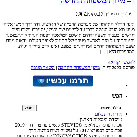
ו – מילון המשפחה החדשה
|
פורסם בתאריך:
15 במרץ 2007
וגינה החלק התחתון של מערכת הרבייה של האישה. זוהי דרך המשי אליה
מגיע תא הזרע ועושה דרכו עד לביצית שם יפגשו, יתעברו וייצרו חיים
חדשים. כעבור תשעה ירחים תושלם המלאכה דפנות הנרתיק תתגמשנה
ותימתחנה על מנת לאפשר מעבר של התינוק לאוויר העולם. ודאות מונח
שעם התפתחות החיים המודרניים, כמעט ואינו קיים בחיי הזוגיות.
המחויבות היא […]
להמשך קריאה
פורסם בקטגוריות:
מילון המשפחה החדשה
|
השאר תגובה
חפש
אירית רוזנבלום
מייסדת ומנכלית הארגון
זוכת הפרס הבינלאומי ©STEVIE לנשים פורצות דרך 2019
זוכת פרס רפפורט 2017 על עשייה נשית פורצת דרך
זוכת הפרס העולמי INNOVACTION לחדשנות ויצירתיות