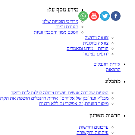
מידע נוסף על:
מדריכי הזכויות שלנו
תעודת זוגיות
הסכם ממון והסכמי זוגיות
צוואה וירושה
צוואה ביולוגית
הורות – מידע ומאמרים
ידועים בציבור
אירית רוזנבלום
הרצאות
מהבלוג
הטעות שהרבה אנשים עושים ויכולה לעלות לכם ביוקר
מבג"ץ ועד 'בגן של אלוהים': אירית רוזנבלום חושפת את הקר
מיסוד הזוגיות, זה אפשרי גם ללא רבנות
חדשות הארגון
עדכונים וחדשות
עיתונות ותקשורת