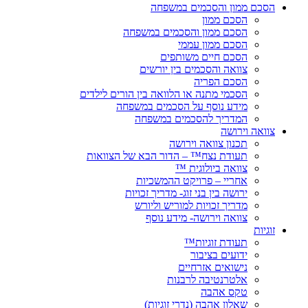
הסכם ממון והסכמים במשפחה
הסכם ממון
הסכם ממון והסכמים במשפחה
הסכם ממון עממי
הסכם חיים משותפים
צוואה והסכמים בין יורשים
הסכם הפריה
הסכמי מתנה או הלוואה בין הורים לילדים
מידע נוסף על הסכמים במשפחה
המדריך להסכמים במשפחה
צוואה וירושה
תכנון צוואה וירושה
תעודת נצח™ – הדור הבא של הצוואות
צוואה ביולוגית ™
אחריי – פרויקט ההמשכיות
ירושה בין בני זוג- מדריך זכויות
מדריך זכויות למוריש וליורש
צוואה וירושה- מידע נוסף
זוגיות
תעודת זוגיות™
ידועים בציבור
נישואים אזרחיים
אלטרנטיבה לרבנות
טקס אהבה
שאלון אהבה (נדרי זוגיות)