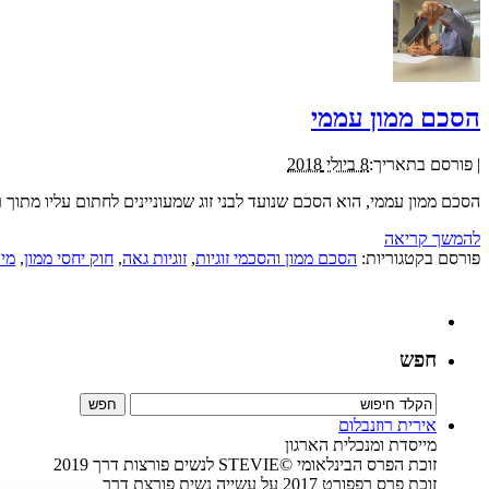
הסכם ממון עממי
|
פורסם בתאריך:
8 ביולי 2018
הסכם ממון עממי, הוא הסכם שנועד לבני זוג שמעוניינים לחתום עליו מתוך
להמשך קריאה
פורסם בקטגוריות:
הסכם ממון והסכמי זוגיות
,
זוגיות גאה
,
חוק יחסי ממון
,
מיד
חפש
אירית רוזנבלום
מייסדת ומנכלית הארגון
זוכת הפרס הבינלאומי ©STEVIE לנשים פורצות דרך 2019
זוכת פרס רפפורט 2017 על עשייה נשית פורצת דרך