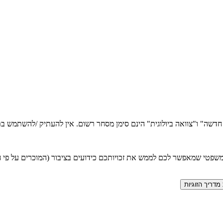
ה חדשה" ו"צוואה ביולוגית" הינם סימן מסחר רשום. אין להעתיק /להשתמש
טי שמאפשר לכם לממש את זכויותכם כידועים בציבור (המוכרים על פי חוק