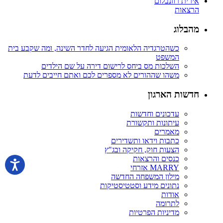
אירית רוזנבלום
הרצאות
מהבלוג
כשהטרגדיה הלאומית הגיעה לחדר השינה, ומה שקבע בית
המשפט
השלכות מס ביחס לרישום דירה על שם הילדים
משהו שההורים לא מספרים לכם ואתם חייבים לדעת
חדשות הארגון
עדכונים וחדשות
עיתונות ותקשורת
מאמרים
כתבות וידאו ותשדירים
הצעות חוק, חקיקה ובג"ץ
כנסים והרצאות
MARRY אזרחי
מילון המשפחה החדשה
נתונים מידע וסטטיסטיקות
אודות
לתרומה
מדיניות הפרטיות