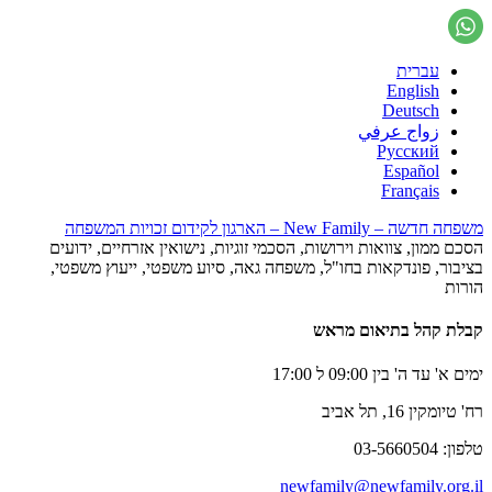
עברית
English
Deutsch
زواج عرفي
Русский
Español
Français
משפחה חדשה – New Family – הארגון לקידום זכויות המשפחה
הסכם ממון, צוואות וירושות, הסכמי זוגיות, נישואין אזרחיים, ידועים
בציבור, פונדקאות בחו"ל, משפחה גאה, סיוע משפטי, ייעוץ משפטי,
הורות
קבלת קהל בתיאום מראש
ימים א' עד ה' בין 09:00 ל 17:00
רח' טיומקין 16, תל אביב
טלפון: 03-5660504
newfamily@newfamily.org.il