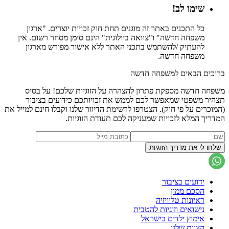
שימו לב!
כל התכנים באתר זה מוגנים תחת חוק זכויות יוצרים. "ארגון
משפחה חדשה" ו"צוואה ביולוגית" הינם סימן מסחר רשום. אין
להעתיק /להשתמש בתכני האתר ללא אישור מפורש מארגון
משפחה חדשה.
ברוכים הבאים למשפחה חדשה
משפחה חדשה מספקת פתרון להצהרה על הזוגיות שלכם! על בסיס
תצהיר משפטי שמאפשר לכם לממש את זכויותכם כידועים בציבור
(המוכרים על פי חוק). הצטרפו לרשימת הדיוור שלנו וקבלו חינם למייל את
המדריך המלא לזכויות שמעניקה לכם תעודת הזוגיות.
ידועים בציבור
הסכם ממון
ראיונות טלוויזיה
נישואים וזוגיות להטבית
אימוץ ילדים בישראל
הצוות שלנו