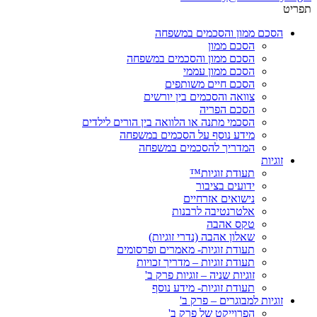
תפריט
הסכם ממון והסכמים במשפחה
הסכם ממון
הסכם ממון והסכמים במשפחה
הסכם ממון עממי
הסכם חיים משותפים
צוואה והסכמים בין יורשים
הסכם הפריה
הסכמי מתנה או הלוואה בין הורים לילדים
מידע נוסף על הסכמים במשפחה
המדריך להסכמים במשפחה
זוגיות
תעודת זוגיות™
ידועים בציבור
נישואים אזרחיים
אלטרנטיבה לרבנות
טקס אהבה
שאלון אהבה (נדרי זוגיות)
תעודת זוגיות- מאמרים ופרסומים
תעודת זוגיות – מדריך זכויות
זוגיות שניה – זוגיות פרק ב'
תעודת זוגיות- מידע נוסף
זוגיות למבוגרים – פרק ב'
הפרוייקט של פרק ב'