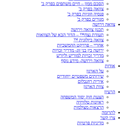
הסכם ממון – חיים משתפים בפרק ב'
צוואה בפרק ב'
פנסיה וזוגיות בפרק ב'
מגורים בפרק ב'
צוואה וירושה
תכנון צוואה וירושה
תעודת נצח™ – הדור הבא של הצוואות
צוואה ביולוגית ™
אחריי – פרויקט ההמשכיות
ירושה בין בני זוג- מדריך זכויות
מדריך זכויות למוריש וליורש
צוואה וירושה- מידע נוסף
אודות
על הארגון
שירותים משפטיים ייחודיים
אירית רוזנבלום
צוות הארגון
הרעיון
הצעת חוק יסוד המשפחה
ראיונות טלוויזיה
הרצאות מצולמות
לתרומה
צרו קשר
מדיניות פרטיות