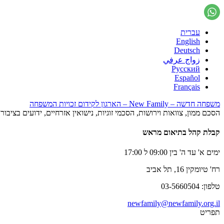
עברית
English
Deutsch
زواج عرفي
Русский
Español
Français
משפחה חדשה – New Family – הארגון לקידום זכויות המשפחה
הסכם ממון, צוואות וירושות, הסכמי זוגיות, נישואין אזרחיים, ידועים בציב
קבלת קהל בתיאום מראש
ימים א' עד ה' בין 09:00 ל 17:00
רח' טיומקין 16, תל אביב
טלפון: 03-5660504
newfamily@newfamily.org.il
תפריט