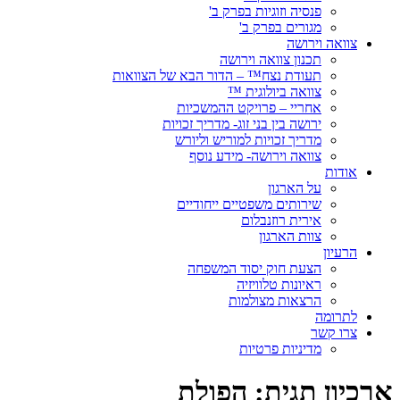
פנסיה וזוגיות בפרק ב'
מגורים בפרק ב'
צוואה וירושה
תכנון צוואה וירושה
תעודת נצח™ – הדור הבא של הצוואות
צוואה ביולוגית ™
אחריי – פרויקט ההמשכיות
ירושה בין בני זוג- מדריך זכויות
מדריך זכויות למוריש וליורש
צוואה וירושה- מידע נוסף
אודות
על הארגון
שירותים משפטיים ייחודיים
אירית רוזנבלום
צוות הארגון
הרעיון
הצעת חוק יסוד המשפחה
ראיונות טלוויזיה
הרצאות מצולמות
לתרומה
צרו קשר
מדיניות פרטיות
ארכיון תגית:
הפולת