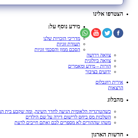
הצטרפו אלינו
מידע נוסף על:
מדריכי הזכויות שלנו
תעודת זוגיות
הסכם ממון והסכמי זוגיות
צוואה וירושה
צוואה ביולוגית
הורות – מידע ומאמרים
ידועים בציבור
אירית רוזנבלום
הרצאות
מהבלוג
כשהטרגדיה הלאומית הגיעה לחדר השינה, ומה שקבע בית ה
השלכות מס ביחס לרישום דירה על שם הילדים
משהו שההורים לא מספרים לכם ואתם חייבים לדעת
חדשות הארגון