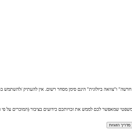
ה חדשה" ו"צוואה ביולוגית" הינם סימן מסחר רשום. אין להעתיק /להשתמש
טי שמאפשר לכם לממש את זכויותכם כידועים בציבור (המוכרים על פי חוק