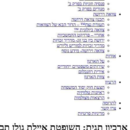
פנסיה וזוגיות בפרק ב'
מגורים בפרק ב'
צוואה וירושה
תכנון צוואה וירושה
תעודת נצח™ – הדור הבא של הצוואות
צוואה ביולוגית ™
אחריי – פרויקט ההמשכיות
ירושה בין בני זוג- מדריך זכויות
מדריך זכויות למוריש וליורש
צוואה וירושה- מידע נוסף
אודות
על הארגון
שירותים משפטיים ייחודיים
אירית רוזנבלום
צוות הארגון
הרעיון
הצעת חוק יסוד המשפחה
ראיונות טלוויזיה
הרצאות מצולמות
לתרומה
צרו קשר
מדיניות פרטיות
ארכיון תגית:
השופטת איילת גולן תבו