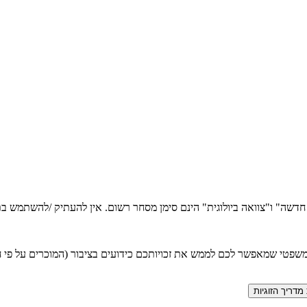
ה חדשה" ו"צוואה ביולוגית" הינם סימן מסחר רשום. אין להעתיק /להשתמש
טי שמאפשר לכם לממש את זכויותכם כידועים בציבור (המוכרים על פי חוק