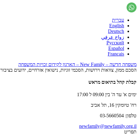
עברית
English
Deutsch
زواج عرفي
Русский
Español
Français
משפחה חדשה – New Family – הארגון לקידום זכויות המשפחה
הסכם ממון, צוואות וירושות, הסכמי זוגיות, נישואין אזרחיים, ידועים בציב
קבלת קהל בתיאום מראש
ימים א' עד ה' בין 09:00 ל 17:00
רח' טיומקין 16, תל אביב
טלפון: 03-5660504
newfamily@newfamily.org.il
תפריט