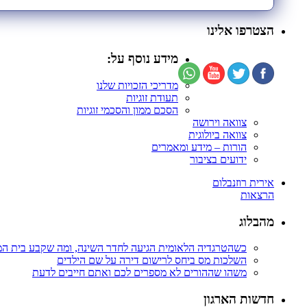
הצטרפו אלינו
מידע נוסף על:
מדריכי הזכויות שלנו
תעודת זוגיות
הסכם ממון והסכמי זוגיות
צוואה וירושה
צוואה ביולוגית
הורות – מידע ומאמרים
ידועים בציבור
אירית רוזנבלום
הרצאות
מהבלוג
כשהטרגדיה הלאומית הגיעה לחדר השינה, ומה שקבע בית ה
השלכות מס ביחס לרישום דירה על שם הילדים
משהו שההורים לא מספרים לכם ואתם חייבים לדעת
חדשות הארגון