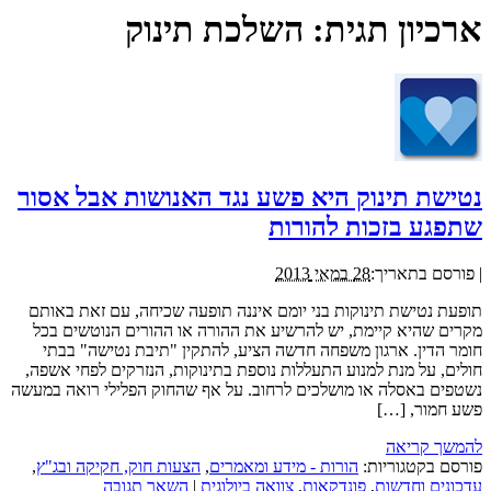
ארכיון תגית:
השלכת תינוק
נטישת תינוק היא פשע נגד האנושות אבל אסור
שתפגע בזכות להורות
|
פורסם בתאריך:
28 במאי 2013
תופעת נטישת תינוקות בני יומם איננה תופעה שכיחה, עם זאת באותם
מקרים שהיא קיימת, יש להרשיע את ההורה או ההורים הנוטשים בכל
חומר הדין. ארגון משפחה חדשה הציע, להתקין "תיבת נטישה" בבתי
חולים, על מנת למנוע התעללות נוספת בתינוקות, הנזרקים לפחי אשפה,
נשטפים באסלה או מושלכים לרחוב. על אף שהחוק הפלילי רואה במעשה
פשע חמור, […]
להמשך קריאה
פורסם בקטגוריות:
הורות - מידע ומאמרים
,
הצעות חוק, חקיקה ובג"ץ
,
עדכונים וחדשות
,
פונדקאות
,
צוואה ביולוגית
|
השאר תגובה