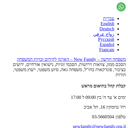
עברית
English
Deutsch
زواج عرفي
Русский
Español
Français
משפחה חדשה – New Family – הארגון לקידום זכויות המשפחה
הסכם ממון, צוואות וירושות, הסכמי זוגיות, נישואין אזרחיים, ידועים
בציבור, פונדקאות בחו"ל, משפחה גאה, סיוע משפטי, ייעוץ משפטי,
הורות
קבלת קהל בתיאום מראש
ימים א' עד ה' בין 09:00 ל 17:00
רח' טיומקין 16, תל אביב
טלפון: 03-5660504
newfamily@newfamily.org.il