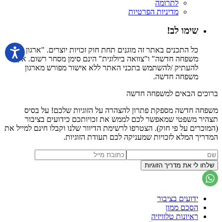
לתרומה
מדיניות הפרטיות
שימו לב!
כל התכנים באתר זה מוגנים תחת חוק זכויות יוצרים. "ארגון
משפחה חדשה" ו"צוואה ביולוגית" הינם סימן מסחר רשום. אין
להעתיק /להשתמש בתכני האתר ללא אישור מפורש מארגון
משפחה חדשה.
ברוכים הבאים למשפחה חדשה
משפחה חדשה מספקת פתרון להצהרה על הזוגיות שלכם! על בסיס
תצהיר משפטי שמאפשר לכם לממש את זכויותכם כידועים בציבור
(המוכרים על פי חוק). הצטרפו לרשימת הדיוור שלנו וקבלו חינם למייל את
המדריך המלא לזכויות שמעניקה לכם תעודת הזוגיות.
ידועים בציבור
הסכם ממון
ראיונות טלוויזיה