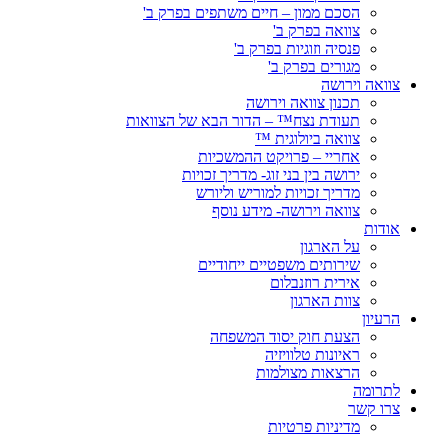
הסכם ממון – חיים משתפים בפרק ב'
צוואה בפרק ב'
פנסיה וזוגיות בפרק ב'
מגורים בפרק ב'
צוואה וירושה
תכנון צוואה וירושה
תעודת נצח™ – הדור הבא של הצוואות
צוואה ביולוגית ™
אחריי – פרויקט ההמשכיות
ירושה בין בני זוג- מדריך זכויות
מדריך זכויות למוריש וליורש
צוואה וירושה- מידע נוסף
אודות
על הארגון
שירותים משפטיים ייחודיים
אירית רוזנבלום
צוות הארגון
הרעיון
הצעת חוק יסוד המשפחה
ראיונות טלוויזיה
הרצאות מצולמות
לתרומה
צרו קשר
מדיניות פרטיות