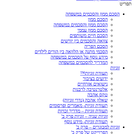
תפריט
הסכם ממון והסכמים במשפחה
הסכם ממון
הסכם ממון והסכמים במשפחה
הסכם ממון עממי
הסכם חיים משותפים
צוואה והסכמים בין יורשים
הסכם הפריה
הסכמי מתנה או הלוואה בין הורים לילדים
מידע נוסף על הסכמים במשפחה
המדריך להסכמים במשפחה
זוגיות
תעודת זוגיות™
ידועים בציבור
נישואים אזרחיים
אלטרנטיבה לרבנות
טקס אהבה
שאלון אהבה (נדרי זוגיות)
תעודת זוגיות- מאמרים ופרסומים
תעודת זוגיות – מדריך זכויות
זוגיות שניה – זוגיות פרק ב'
תעודת זוגיות- מידע נוסף
זוגיות למבוגרים – פרק ב'
הפרוייקט של פרק ב'