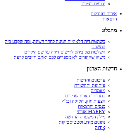
ידועים בציבור
אירית רוזנבלום
הרצאות
מהבלוג
כשהטרגדיה הלאומית הגיעה לחדר השינה, ומה שקבע בית
המשפט
השלכות מס ביחס לרישום דירה על שם הילדים
משהו שההורים לא מספרים לכם ואתם חייבים לדעת
חדשות הארגון
עדכונים וחדשות
עיתונות ותקשורת
מאמרים
כתבות וידאו ותשדירים
הצעות חוק, חקיקה ובג"ץ
כנסים והרצאות
MARRY אזרחי
מילון המשפחה החדשה
נתונים מידע וסטטיסטיקות
אודות