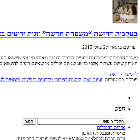
בעקבות דרישת “משפחה חדשה” זוגות ידועים בציבו
|
פורסם בתאריך:
2 ביולי 2015
משרד הביטחון יכיר בזוגות ידועים בציבור ובני זוג מאותו מין ומי שיישא
הארגון שייצג עשרות אלפי בני זוג שאינם יכולים או שאינם רוצים להינשא בר
להמשך קריאה
פורסם בקטגוריות:
זוגיות גאה
,
ידועים בציבור
,
עדכונים וחדשות
,
פוסטים לע
חפש
אירית רוזנבלום
מייסדת ומנכלית הארגון
זוכת הפרס הבינלאומי ©STEVIE לנשים פורצות דרך 2019