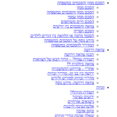
הסכם ממון והסכמים במשפחה
הסכם ממון
הסכם ממון והסכמים במשפחה
הסכם ממון עממי
הסכם חיים משותפים
צוואה והסכמים בין יורשים
הסכם הפריה
הסכמי מתנה או הלוואה בין הורים לילדים
מידע נוסף על הסכמים במשפחה
המדריך להסכמים במשפחה
צוואה וירושה
תכנון צוואה וירושה
תעודת נצח™ – הדור הבא של הצוואות
צוואה ביולוגית ™
אחריי – פרויקט ההמשכיות
ירושה בין בני זוג- מדריך זכויות
מדריך זכויות למוריש וליורש
צוואה וירושה- מידע נוסף
זוגיות
תעודת זוגיות™
ידועים בציבור
נישואים אזרחיים
אלטרנטיבה לרבנות
טקס אהבה
שאלון אהבה (נדרי זוגיות)