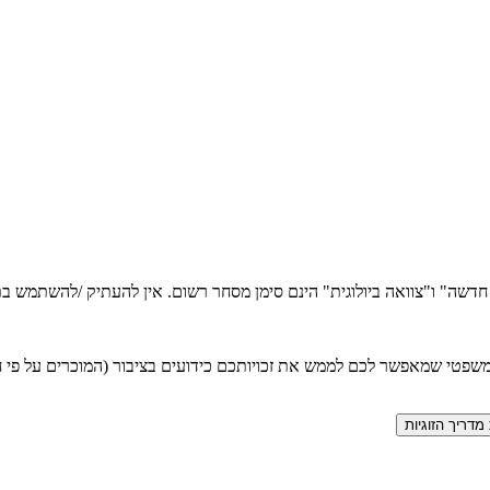
ה חדשה" ו"צוואה ביולוגית" הינם סימן מסחר רשום. אין להעתיק /להשתמש
טי שמאפשר לכם לממש את זכויותכם כידועים בציבור (המוכרים על פי חוק