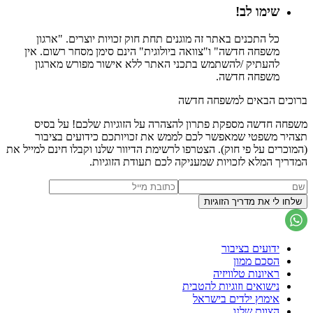
שימו לב!
כל התכנים באתר זה מוגנים תחת חוק זכויות יוצרים. "ארגון
משפחה חדשה" ו"צוואה ביולוגית" הינם סימן מסחר רשום. אין
להעתיק /להשתמש בתכני האתר ללא אישור מפורש מארגון
משפחה חדשה.
ברוכים הבאים למשפחה חדשה
משפחה חדשה מספקת פתרון להצהרה על הזוגיות שלכם! על בסיס
תצהיר משפטי שמאפשר לכם לממש את זכויותכם כידועים בציבור
(המוכרים על פי חוק). הצטרפו לרשימת הדיוור שלנו וקבלו חינם למייל את
המדריך המלא לזכויות שמעניקה לכם תעודת הזוגיות.
ידועים בציבור
הסכם ממון
ראיונות טלוויזיה
נישואים וזוגיות להטבית
אימוץ ילדים בישראל
הצוות שלנו