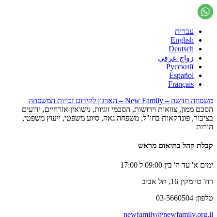
עברית
English
Deutsch
زواج عرفي
Русский
Español
Français
משפחה חדשה – New Family – הארגון לקידום זכויות המשפחה
הסכם ממון, צוואות וירושות, הסכמי זוגיות, נישואין אזרחיים, ידועים
בציבור, פונדקאות בחו"ל, משפחה גאה, סיוע משפטי, ייעוץ משפטי,
הורות
קבלת קהל בתיאום מראש
ימים א' עד ה' בין 09:00 ל 17:00
רח' טיומקין 16, תל אביב
טלפון: 03-5660504
newfamily@newfamily.org.il