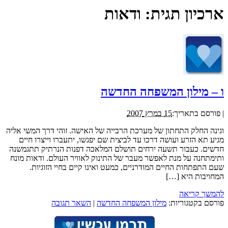
ארכיון תגית:
ודאות
ו – מילון המשפחה החדשה
|
פורסם בתאריך:
15 במרץ 2007
וגינה החלק התחתון של מערכת הרבייה של האישה. זוהי דרך המשי אליה
מגיע תא הזרע ועושה דרכו עד לביצית שם יפגשו, יתעברו וייצרו חיים
חדשים. כעבור תשעה ירחים תושלם המלאכה דפנות הנרתיק תתגמשנה
ותימתחנה על מנת לאפשר מעבר של התינוק לאוויר העולם. ודאות מונח
שעם התפתחות החיים המודרניים, כמעט ואינו קיים בחיי הזוגיות.
המחויבות היא […]
להמשך קריאה
פורסם בקטגוריות:
מילון המשפחה החדשה
|
השאר תגובה