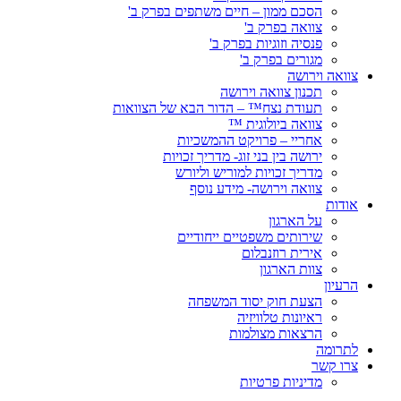
הסכם ממון – חיים משתפים בפרק ב'
צוואה בפרק ב'
פנסיה וזוגיות בפרק ב'
מגורים בפרק ב'
צוואה וירושה
תכנון צוואה וירושה
תעודת נצח™ – הדור הבא של הצוואות
צוואה ביולוגית ™
אחריי – פרויקט ההמשכיות
ירושה בין בני זוג- מדריך זכויות
מדריך זכויות למוריש וליורש
צוואה וירושה- מידע נוסף
אודות
על הארגון
שירותים משפטיים ייחודיים
אירית רוזנבלום
צוות הארגון
הרעיון
הצעת חוק יסוד המשפחה
ראיונות טלוויזיה
הרצאות מצולמות
לתרומה
צרו קשר
מדיניות פרטיות