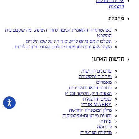
אירית רוזנבלום
הרצאות
מהבלוג
כשהטרגדיה הלאומית הגיעה לחדר השינה, ומה שקבע בית
המשפט
השלכות מס ביחס לרישום דירה על שם הילדים
משהו שההורים לא מספרים לכם ואתם חייבים לדעת
חדשות הארגון
עדכונים וחדשות
עיתונות ותקשורת
מאמרים
כתבות וידאו ותשדירים
הצעות חוק, חקיקה ובג"ץ
כנסים והרצאות
MARRY אזרחי
מילון המשפחה החדשה
נתונים מידע וסטטיסטיקות
אודות
לתרומה
מדיניות הפרטיות