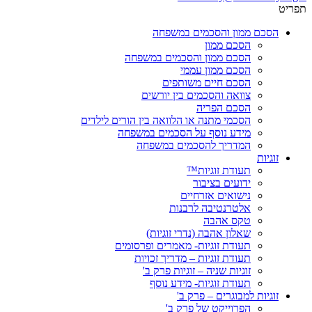
תפריט
הסכם ממון והסכמים במשפחה
הסכם ממון
הסכם ממון והסכמים במשפחה
הסכם ממון עממי
הסכם חיים משותפים
צוואה והסכמים בין יורשים
הסכם הפריה
הסכמי מתנה או הלוואה בין הורים לילדים
מידע נוסף על הסכמים במשפחה
המדריך להסכמים במשפחה
זוגיות
תעודת זוגיות™
ידועים בציבור
נישואים אזרחיים
אלטרנטיבה לרבנות
טקס אהבה
שאלון אהבה (נדרי זוגיות)
תעודת זוגיות- מאמרים ופרסומים
תעודת זוגיות – מדריך זכויות
זוגיות שניה – זוגיות פרק ב'
תעודת זוגיות- מידע נוסף
זוגיות למבוגרים – פרק ב'
הפרוייקט של פרק ב'