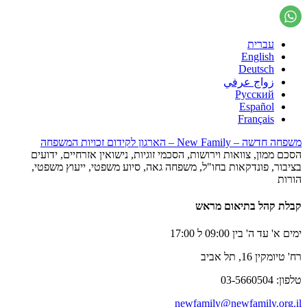
עברית
English
Deutsch
زواج عرفي
Русский
Español
Français
משפחה חדשה – New Family – הארגון לקידום זכויות המשפחה
הסכם ממון, צוואות וירושות, הסכמי זוגיות, נישואין אזרחיים, ידועים
בציבור, פונדקאות בחו"ל, משפחה גאה, סיוע משפטי, ייעוץ משפטי,
הורות
קבלת קהל בתיאום מראש
ימים א' עד ה' בין 09:00 ל 17:00
רח' טיומקין 16, תל אביב
טלפון: 03-5660504
newfamily@newfamily.org.il