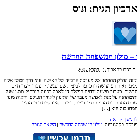
ארכיון תגית:
ונוס
ו – מילון המשפחה החדשה
|
פורסם בתאריך:
15 במרץ 2007
וגינה החלק התחתון של מערכת הרבייה של האישה. זוהי דרך המשי אליה
מגיע תא הזרע ועושה דרכו עד לביצית שם יפגשו, יתעברו וייצרו חיים
חדשים. כעבור תשעה ירחים תושלם המלאכה דפנות הנרתיק תתגמשנה
ותימתחנה על מנת לאפשר מעבר של התינוק לאוויר העולם. ודאות מונח
שעם התפתחות החיים המודרניים, כמעט ואינו קיים בחיי הזוגיות.
המחויבות היא […]
להמשך קריאה
פורסם בקטגוריות:
מילון המשפחה החדשה
|
השאר תגובה