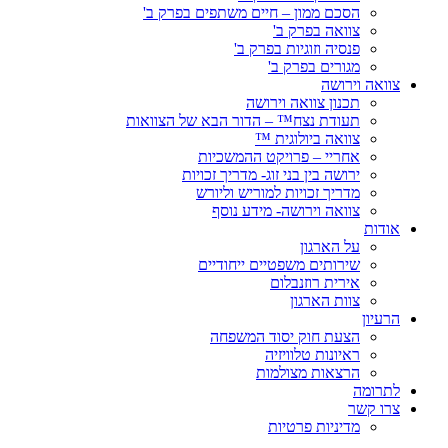
הסכם ממון – חיים משתפים בפרק ב'
צוואה בפרק ב'
פנסיה וזוגיות בפרק ב'
מגורים בפרק ב'
צוואה וירושה
תכנון צוואה וירושה
תעודת נצח™ – הדור הבא של הצוואות
צוואה ביולוגית ™
אחריי – פרויקט ההמשכיות
ירושה בין בני זוג- מדריך זכויות
מדריך זכויות למוריש וליורש
צוואה וירושה- מידע נוסף
אודות
על הארגון
שירותים משפטיים ייחודיים
אירית רוזנבלום
צוות הארגון
הרעיון
הצעת חוק יסוד המשפחה
ראיונות טלוויזיה
הרצאות מצולמות
לתרומה
צרו קשר
מדיניות פרטיות