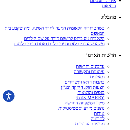
אירית רוזנבלום
הרצאות
מהבלוג
כשהטרגדיה הלאומית הגיעה לחדר השינה, ומה שקבע בית
המשפט
השלכות מס ביחס לרישום דירה על שם הילדים
משהו שההורים לא מספרים לכם ואתם חייבים לדעת
חדשות הארגון
עדכונים וחדשות
עיתונות ותקשורת
מאמרים
כתבות וידאו ותשדירים
הצעות חוק, חקיקה ובג"ץ
כנסים והרצאות
MARRY אזרחי
מילון המשפחה החדשה
נתונים מידע וסטטיסטיקות
אודות
לתרומה
מדיניות הפרטיות