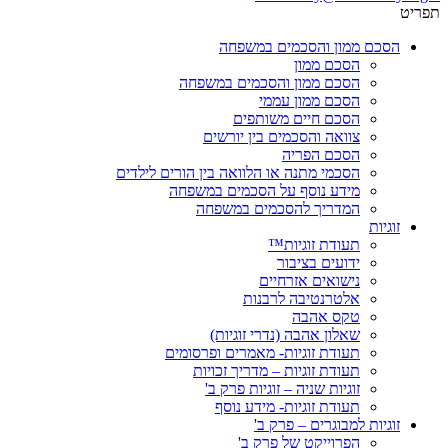
תפריט
הסכם ממון והסכמים במשפחה
הסכם ממון
הסכם ממון והסכמים במשפחה
הסכם ממון עממי
הסכם חיים משותפים
צוואה והסכמים בין יורשים
הסכם הפריה
הסכמי מתנה או הלוואה בין הורים לילדים
מידע נוסף על הסכמים במשפחה
המדריך להסכמים במשפחה
זוגיות
תעודת זוגיות™
ידועים בציבור
נישואים אזרחיים
אלטרנטיבה לרבנות
טקס אהבה
שאלון אהבה (נדרי זוגיות)
תעודת זוגיות- מאמרים ופרסומים
תעודת זוגיות – מדריך זכויות
זוגיות שניה – זוגיות פרק ב'
תעודת זוגיות- מידע נוסף
זוגיות למבוגרים – פרק ב'
הפרוייקט של פרק ב'