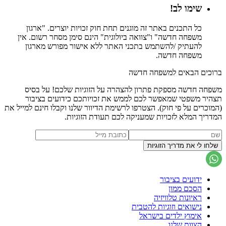
שימו לב!
כל התכנים באתר זה מוגנים תחת חוק זכויות יוצרים. "ארגון
משפחה חדשה" ו"צוואה ביולוגית" הינם סימן מסחר רשום. אין
להעתיק /להשתמש בתכני האתר ללא אישור מפורש מארגון
משפחה חדשה.
ברוכים הבאים למשפחה חדשה
משפחה חדשה מספקת פתרון להצהרה על הזוגיות שלכם! על בסיס
תצהיר משפטי שמאפשר לכם לממש את זכויותכם כידועים בציבור
(המוכרים על פי חוק). הצטרפו לרשימת הדיוור שלנו וקבלו חינם למייל את
המדריך המלא לזכויות שמעניקה לכם תעודת הזוגיות.
ידועים בציבור
הסכם ממון
ראיונות טלוויזיה
נישואים וזוגיות להטבית
אימוץ ילדים בישראל
הצוות שלנו