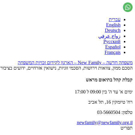
עברית
English
Deutsch
زواج عرفي
Русский
Español
Français
משפחה חדשה – New Family – הארגון לקידום זכויות המשפחה
הסכם ממון, צוואות וירושות, הסכמי זוגיות, נישואין אזרחיים, ידועים בציב
קבלת קהל בתיאום מראש
ימים א' עד ה' בין 09:00 ל 17:00
רח' טיומקין 16, תל אביב
טלפון: 03-5660504
newfamily@newfamily.org.il
תפריט