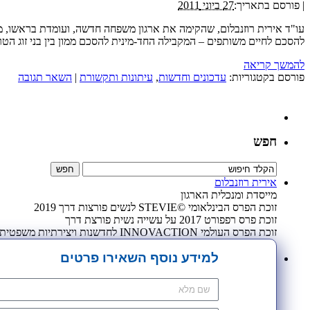
|
פורסם בתאריך:
27 ביוני 2011
עו"ד אירית רוזנבלום, שהקימה את ארגון משפחה חדשה, ועומדת בראשו, מ
להסכם לחיים משותפים – המקבילה החד-מינית להסכם ממון בין בני זוג הט
להמשך קריאה
פורסם בקטגוריות:
עדכונים וחדשות
,
עיתונות ותקשורת
|
השאר תגובה
חפש
אירית רוזנבלום
מייסדת ומנכלית הארגון
זוכת הפרס הבינלאומי ©STEVIE לנשים פורצות דרך 2019
זוכת פרס רפפורט 2017 על עשייה נשית פורצת דרך
זוכת הפרס העולמי INNOVACTION לחדשנות ויצירתיות משפטית 2009
למידע נוסף השאירו פרטים