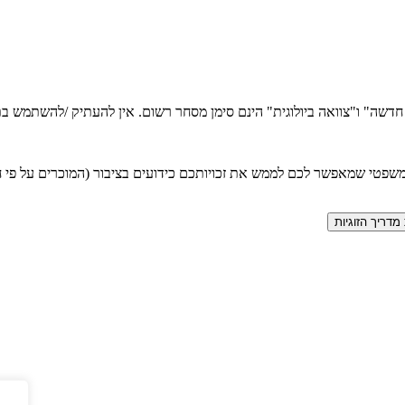
ה חדשה" ו"צוואה ביולוגית" הינם סימן מסחר רשום. אין להעתיק /להשתמש
טי שמאפשר לכם לממש את זכויותכם כידועים בציבור (המוכרים על פי חוק