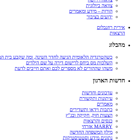
צוואה ביולוגית
הורות – מידע ומאמרים
ידועים בציבור
אירית רוזנבלום
הרצאות
מהבלוג
כשהטרגדיה הלאומית הגיעה לחדר השינה, ומה שקבע בית ה
השלכות מס ביחס לרישום דירה על שם הילדים
משהו שההורים לא מספרים לכם ואתם חייבים לדעת
חדשות הארגון
עדכונים וחדשות
עיתונות ותקשורת
מאמרים
כתבות וידאו ותשדירים
הצעות חוק, חקיקה ובג"ץ
כנסים והרצאות
MARRY אזרחי
מילון המשפחה החדשה
נתונים מידע וסטטיסטיקות