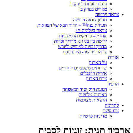
פנסיה וזוגיות בפרק ב'
מגורים בפרק ב'
צוואה וירושה
תכנון צוואה וירושה
תעודת נצח™ – הדור הבא של הצוואות
צוואה ביולוגית ™
אחריי – פרויקט ההמשכיות
ירושה בין בני זוג- מדריך זכויות
מדריך זכויות למוריש וליורש
צוואה וירושה- מידע נוסף
אודות
על הארגון
שירותים משפטיים ייחודיים
אירית רוזנבלום
צוות הארגון
הרעיון
הצעת חוק יסוד המשפחה
ראיונות טלוויזיה
הרצאות מצולמות
לתרומה
צרו קשר
מדיניות פרטיות
ארכיון תגית:
זוגיות לסבית