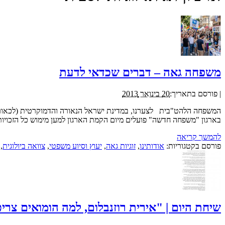
משפחה גאה – דברים שכדאי לדעת
|
פורסם בתאריך:
20 בינואר 2013
המשפחה הלהט"בית לצערנו, במדינת ישראל הנאורה והדמוקרטית (לכאורה), 
בארגון "משפחה חדשה" פועלים מיום הקמת הארגון למען מימוש כל הזכויות
להמשך קריאה
פורסם בקטגוריות:
אודותינו
,
זוגיות גאה
,
יעוץ וסיוע משפטי
,
צוואה ביולוגית
,
שיחת היום | "אירית רוזנבלום, למה הומואים צרי