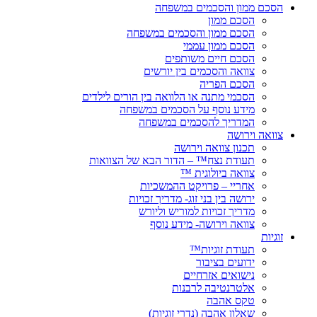
הסכם ממון והסכמים במשפחה
הסכם ממון
הסכם ממון והסכמים במשפחה
הסכם ממון עממי
הסכם חיים משותפים
צוואה והסכמים בין יורשים
הסכם הפריה
הסכמי מתנה או הלוואה בין הורים לילדים
מידע נוסף על הסכמים במשפחה
המדריך להסכמים במשפחה
צוואה וירושה
תכנון צוואה וירושה
תעודת נצח™ – הדור הבא של הצוואות
צוואה ביולוגית ™
אחריי – פרויקט ההמשכיות
ירושה בין בני זוג- מדריך זכויות
מדריך זכויות למוריש וליורש
צוואה וירושה- מידע נוסף
זוגיות
תעודת זוגיות™
ידועים בציבור
נישואים אזרחיים
אלטרנטיבה לרבנות
טקס אהבה
שאלון אהבה (נדרי זוגיות)