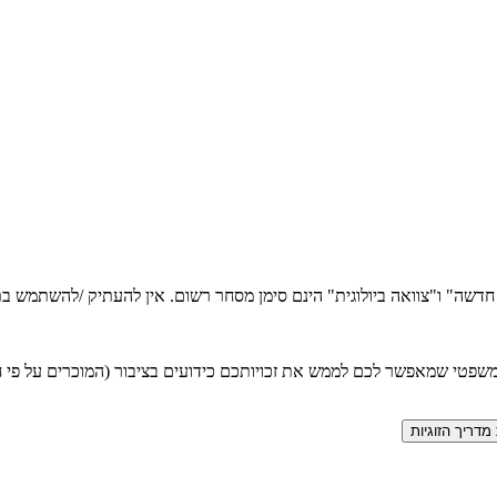
ה חדשה" ו"צוואה ביולוגית" הינם סימן מסחר רשום. אין להעתיק /להשתמש
טי שמאפשר לכם לממש את זכויותכם כידועים בציבור (המוכרים על פי חוק