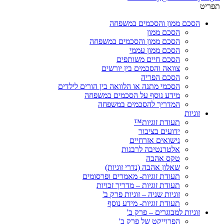
תפריט
הסכם ממון והסכמים במשפחה
הסכם ממון
הסכם ממון והסכמים במשפחה
הסכם ממון עממי
הסכם חיים משותפים
צוואה והסכמים בין יורשים
הסכם הפריה
הסכמי מתנה או הלוואה בין הורים לילדים
מידע נוסף על הסכמים במשפחה
המדריך להסכמים במשפחה
זוגיות
תעודת זוגיות™
ידועים בציבור
נישואים אזרחיים
אלטרנטיבה לרבנות
טקס אהבה
שאלון אהבה (נדרי זוגיות)
תעודת זוגיות- מאמרים ופרסומים
תעודת זוגיות – מדריך זכויות
זוגיות שניה – זוגיות פרק ב'
תעודת זוגיות- מידע נוסף
זוגיות למבוגרים – פרק ב'
הפרוייקט של פרק ב'