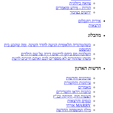
צוואה ביולוגית
הורות – מידע ומאמרים
ידועים בציבור
אירית רוזנבלום
הרצאות
מהבלוג
כשהטרגדיה הלאומית הגיעה לחדר השינה, ומה שקבע בית
המשפט
השלכות מס ביחס לרישום דירה על שם הילדים
משהו שההורים לא מספרים לכם ואתם חייבים לדעת
חדשות הארגון
עדכונים וחדשות
עיתונות ותקשורת
מאמרים
כתבות וידאו ותשדירים
הצעות חוק, חקיקה ובג"ץ
כנסים והרצאות
MARRY אזרחי
מילון המשפחה החדשה