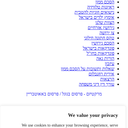
הסכם ממון
ראיונות טלוויזיה
נישואים וזוגיות להטבית
אימוץ ילדים בישראל
הצוות שלנו
גירושין אזרחיים
צו ירושה
טקס חתונה חילוני
הסכם גירושין
פונדקאות בישראל
פונדקאות בחו"ל
הורות גאה
עיזבון
שאלות ותשובות על הסכם ממון
אירית רוזנבלום
הרצאות
עורך דין דיני משפחה
מרקטיזם - פרסום בגוגל / פרסום באאוטבריין
We value your privacy
We use cookies to enhance your browsing experience, serve