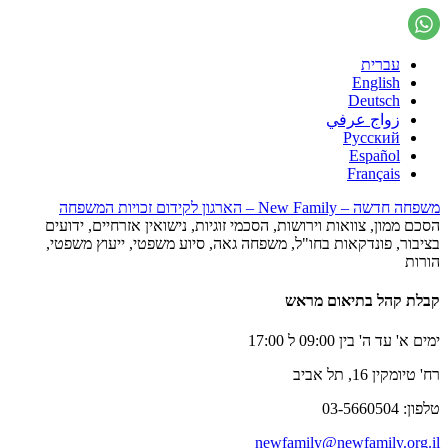
עברית
English
Deutsch
زواج عرفي
Русский
Español
Français
משפחה חדשה – New Family – הארגון לקידום זכויות המשפחה
הסכם ממון, צוואות וירושות, הסכמי זוגיות, נישואין אזרחיים, ידועים
בציבור, פונדקאות בחו"ל, משפחה גאה, סיוע משפטי, ייעוץ משפטי,
הורות
קבלת קהל בתיאום מראש
ימים א' עד ה' בין 09:00 ל 17:00
רח' טיומקין 16, תל אביב
טלפון: 03-5660504
newfamily@newfamily.org.il