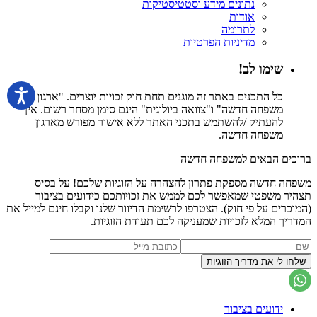
נתונים מידע וסטטיסטיקות
אודות
לתרומה
מדיניות הפרטיות
שימו לב!
כל התכנים באתר זה מוגנים תחת חוק זכויות יוצרים. "ארגון
משפחה חדשה" ו"צוואה ביולוגית" הינם סימן מסחר רשום. אין
להעתיק /להשתמש בתכני האתר ללא אישור מפורש מארגון
משפחה חדשה.
ברוכים הבאים למשפחה חדשה
משפחה חדשה מספקת פתרון להצהרה על הזוגיות שלכם! על בסיס
תצהיר משפטי שמאפשר לכם לממש את זכויותכם כידועים בציבור
(המוכרים על פי חוק). הצטרפו לרשימת הדיוור שלנו וקבלו חינם למייל את
המדריך המלא לזכויות שמעניקה לכם תעודת הזוגיות.
ידועים בציבור