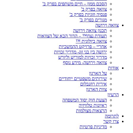
הסכם ממון – חיים משתפים בפרק ב'
צוואה בפרק ב'
פנסיה וזוגיות בפרק ב'
מגורים בפרק ב'
צוואה וירושה
תכנון צוואה וירושה
תעודת נצח™ – הדור הבא של הצוואות
צוואה ביולוגית ™
אחריי – פרויקט ההמשכיות
ירושה בין בני זוג- מדריך זכויות
מדריך זכויות למוריש וליורש
צוואה וירושה- מידע נוסף
אודות
על הארגון
שירותים משפטיים ייחודיים
אירית רוזנבלום
צוות הארגון
הרעיון
הצעת חוק יסוד המשפחה
ראיונות טלוויזיה
הרצאות מצולמות
לתרומה
צרו קשר
מדיניות פרטיות