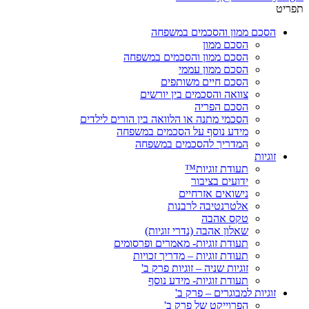
תפריט
הסכם ממון והסכמים במשפחה
הסכם ממון
הסכם ממון והסכמים במשפחה
הסכם ממון עממי
הסכם חיים משותפים
צוואה והסכמים בין יורשים
הסכם הפריה
הסכמי מתנה או הלוואה בין הורים לילדים
מידע נוסף על הסכמים במשפחה
המדריך להסכמים במשפחה
זוגיות
תעודת זוגיות™
ידועים בציבור
נישואים אזרחיים
אלטרנטיבה לרבנות
טקס אהבה
שאלון אהבה (נדרי זוגיות)
תעודת זוגיות- מאמרים ופרסומים
תעודת זוגיות – מדריך זכויות
זוגיות שניה – זוגיות פרק ב'
תעודת זוגיות- מידע נוסף
זוגיות למבוגרים – פרק ב'
הפרוייקט של פרק ב'