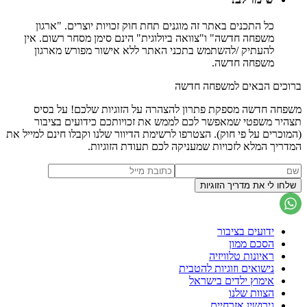
כל התכנים באתר זה מוגנים תחת חוק זכויות יוצרים. "ארגון
משפחה חדשה" ו"צוואה ביולוגית" הינם סימן מסחר רשום. אין
להעתיק /להשתמש בתכני האתר ללא אישור מפורש מארגון
משפחה חדשה.
ברוכים הבאים למשפחה חדשה
משפחה חדשה מספקת פתרון להצהרה על הזוגיות שלכם! על בסיס
תצהיר משפטי שמאפשר לכם לממש את זכויותכם כידועים בציבור
(המוכרים על פי חוק). הצטרפו לרשימת הדיוור שלנו וקבלו חינם למייל את
המדריך המלא לזכויות שמעניקה לכם תעודת הזוגיות.
ידועים בציבור
הסכם ממון
ראיונות טלוויזיה
נישואים וזוגיות להטבית
אימוץ ילדים בישראל
הצוות שלנו
גירושין אזרחיים