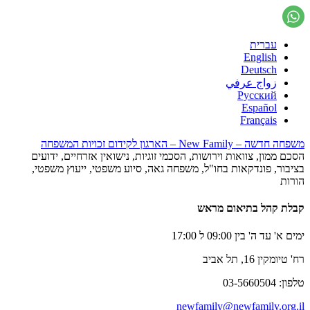
עברית
English
Deutsch
زواج عرفي
Русский
Español
Français
משפחה חדשה – New Family – הארגון לקידום זכויות המשפחה
הסכם ממון, צוואות וירושות, הסכמי זוגיות, נישואין אזרחיים, ידועים
בציבור, פונדקאות בחו"ל, משפחה גאה, סיוע משפטי, ייעוץ משפטי,
הורות
קבלת קהל בתיאום מראש
ימים א' עד ה' בין 09:00 ל 17:00
רח' טיומקין 16, תל אביב
טלפון: 03-5660504
newfamily@newfamily.org.il