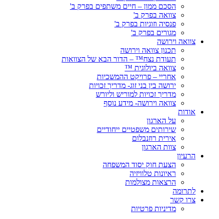
הסכם ממון – חיים משתפים בפרק ב'
צוואה בפרק ב'
פנסיה וזוגיות בפרק ב'
מגורים בפרק ב'
צוואה וירושה
תכנון צוואה וירושה
תעודת נצח™ – הדור הבא של הצוואות
צוואה ביולוגית ™
אחריי – פרויקט ההמשכיות
ירושה בין בני זוג- מדריך זכויות
מדריך זכויות למוריש וליורש
צוואה וירושה- מידע נוסף
אודות
על הארגון
שירותים משפטיים ייחודיים
אירית רוזנבלום
צוות הארגון
הרעיון
הצעת חוק יסוד המשפחה
ראיונות טלוויזיה
הרצאות מצולמות
לתרומה
צרו קשר
מדיניות פרטיות