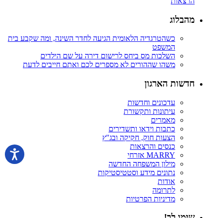
הרצאות
מהבלוג
כשהטרגדיה הלאומית הגיעה לחדר השינה, ומה שקבע בית
המשפט
השלכות מס ביחס לרישום דירה על שם הילדים
משהו שההורים לא מספרים לכם ואתם חייבים לדעת
חדשות הארגון
עדכונים וחדשות
עיתונות ותקשורת
מאמרים
כתבות וידאו ותשדירים
הצעות חוק, חקיקה ובג"ץ
כנסים והרצאות
MARRY אזרחי
מילון המשפחה החדשה
נתונים מידע וסטטיסטיקות
אודות
לתרומה
מדיניות הפרטיות
שימו לב!