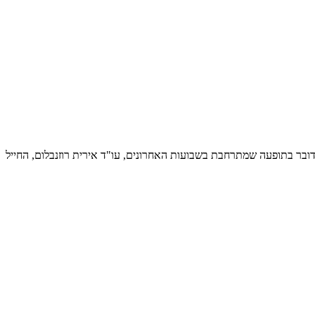
א לבד: מדובר בתופעה שמתרחבת בשבועות האחרונים, עו"ד אירית רוזנבלום, החייל