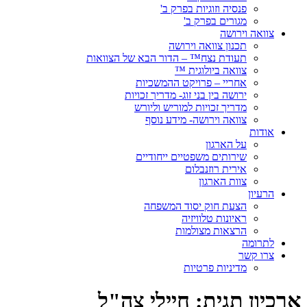
פנסיה וזוגיות בפרק ב'
מגורים בפרק ב'
צוואה וירושה
תכנון צוואה וירושה
תעודת נצח™ – הדור הבא של הצוואות
צוואה ביולוגית ™
אחריי – פרויקט ההמשכיות
ירושה בין בני זוג- מדריך זכויות
מדריך זכויות למוריש וליורש
צוואה וירושה- מידע נוסף
אודות
על הארגון
שירותים משפטיים ייחודיים
אירית רוזנבלום
צוות הארגון
הרעיון
הצעת חוק יסוד המשפחה
ראיונות טלוויזיה
הרצאות מצולמות
לתרומה
צרו קשר
מדיניות פרטיות
ארכיון תגית:
חיילי צה"ל