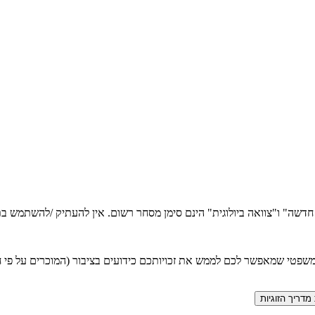
ה חדשה" ו"צוואה ביולוגית" הינם סימן מסחר רשום. אין להעתיק /להשתמש
טי שמאפשר לכם לממש את זכויותכם כידועים בציבור (המוכרים על פי חוק