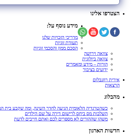
הצטרפו אלינו
מידע נוסף על:
מדריכי הזכויות שלנו
תעודת זוגיות
הסכם ממון והסכמי זוגיות
צוואה וירושה
צוואה ביולוגית
הורות – מידע ומאמרים
ידועים בציבור
אירית רוזנבלום
הרצאות
מהבלוג
כשהטרגדיה הלאומית הגיעה לחדר השינה, ומה שקבע בית ה
השלכות מס ביחס לרישום דירה על שם הילדים
משהו שההורים לא מספרים לכם ואתם חייבים לדעת
חדשות הארגון