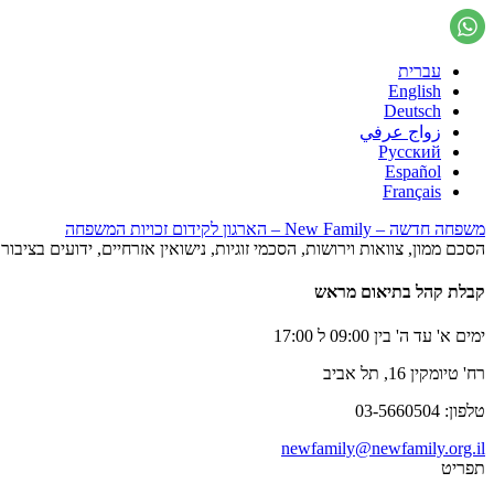
עברית
English
Deutsch
زواج عرفي
Русский
Español
Français
משפחה חדשה – New Family – הארגון לקידום זכויות המשפחה
הסכם ממון, צוואות וירושות, הסכמי זוגיות, נישואין אזרחיים, ידועים בציב
קבלת קהל בתיאום מראש
ימים א' עד ה' בין 09:00 ל 17:00
רח' טיומקין 16, תל אביב
טלפון: 03-5660504
newfamily@newfamily.org.il
תפריט