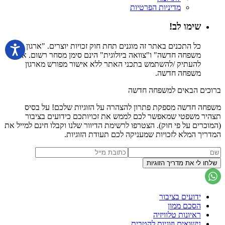
מדיניות הפרטיות
שימו לב!
כל התכנים באתר זה מוגנים תחת חוק זכויות יוצרים. "ארגון
משפחה חדשה" ו"צוואה ביולוגית" הינם סימן מסחר רשום. אין
להעתיק /להשתמש בתכני האתר ללא אישור מפורש מארגון
משפחה חדשה.
ברוכים הבאים למשפחה חדשה
משפחה חדשה מספקת פתרון להצהרה על הזוגיות שלכם! על בסיס
תצהיר משפטי שמאפשר לכם לממש את זכויותכם כידועים בציבור
(המוכרים על פי חוק). הצטרפו לרשימת הדיוור שלנו וקבלו חינם למייל את
המדריך המלא לזכויות שמעניקה לכם תעודת הזוגיות.
ידועים בציבור
הסכם ממון
ראיונות טלוויזיה
נישואים וזוגיות להטבית