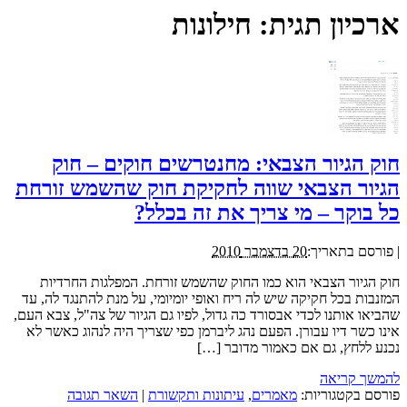
ארכיון תגית:
חילונות
חוק הגיור הצבאי: מחנטרשים חוקים – חוק
הגיור הצבאי שווה לחקיקת חוק שהשמש זורחת
כל בוקר – מי צריך את זה בכלל?
|
פורסם בתאריך:
20 בדצמבר 2010
חוק הגיור הצבאי הוא כמו החוק שהשמש זורחת. המפלגות החרדיות
המזנבות בכל חקיקה שיש לה ריח ואופי יומיומי, על מנת להתנגד לה, עד
שהביאו אותנו לכדי אבסורד כה גדול, לפיו גם הגיור של צה"ל, צבא העם,
אינו כשר דיו עבורן. הפעם נהג ליברמן כפי שצריך היה לנהוג כאשר לא
נכנע ללחץ, גם אם כאמור מדובר […]
להמשך קריאה
פורסם בקטגוריות:
מאמרים
,
עיתונות ותקשורת
|
השאר תגובה