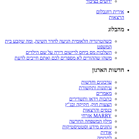
ידועים בציבור
אירית רוזנבלום
הרצאות
מהבלוג
כשהטרגדיה הלאומית הגיעה לחדר השינה, ומה שקבע בית
המשפט
השלכות מס ביחס לרישום דירה על שם הילדים
משהו שההורים לא מספרים לכם ואתם חייבים לדעת
חדשות הארגון
עדכונים וחדשות
עיתונות ותקשורת
מאמרים
כתבות וידאו ותשדירים
הצעות חוק, חקיקה ובג"ץ
כנסים והרצאות
MARRY אזרחי
מילון המשפחה החדשה
נתונים מידע וסטטיסטיקות
אודות
לתרומה