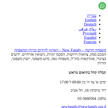
עברית
English
Deutsch
زواج عرفي
Русский
Español
Français
משפחה חדשה – New Family – הארגון לקידום זכויות המשפחה
הסכם ממון, צוואות וירושות, הסכמי זוגיות, נישואין אזרחיים, ידועים
בציבור, פונדקאות בחו"ל, משפחה גאה, סיוע משפטי, ייעוץ משפטי,
הורות
קבלת קהל בתיאום מראש
ימים א' עד ה' בין 09:00 ל 17:00
רח' טיומקין 16, תל אביב
טלפון: 03-5660504
newfamily@newfamily.org.il