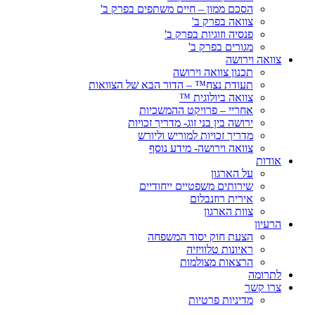
הסכם ממון – חיים משתפים בפרק ב'
צוואה בפרק ב'
פנסיה וזוגיות בפרק ב'
מגורים בפרק ב'
צוואה וירושה
תכנון צוואה וירושה
תעודת נצח™ – הדור הבא של הצוואות
צוואה ביולוגית ™
אחריי – פרויקט ההמשכיות
ירושה בין בני זוג- מדריך זכויות
מדריך זכויות למוריש וליורש
צוואה וירושה- מידע נוסף
אודות
על הארגון
שירותים משפטיים ייחודיים
אירית רוזנבלום
צוות הארגון
הרעיון
הצעת חוק יסוד המשפחה
ראיונות טלוויזיה
הרצאות מצולמות
לתרומה
צרו קשר
מדיניות פרטיות