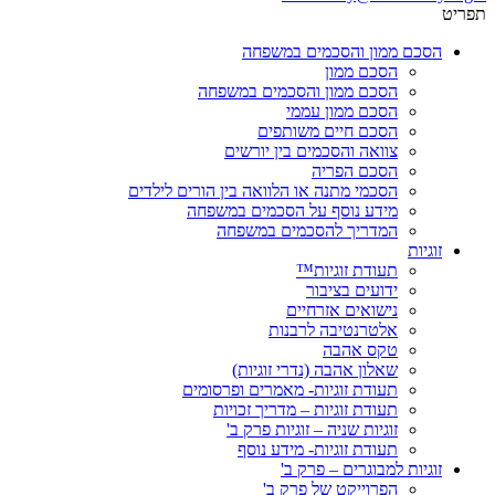
תפריט
הסכם ממון והסכמים במשפחה
הסכם ממון
הסכם ממון והסכמים במשפחה
הסכם ממון עממי
הסכם חיים משותפים
צוואה והסכמים בין יורשים
הסכם הפריה
הסכמי מתנה או הלוואה בין הורים לילדים
מידע נוסף על הסכמים במשפחה
המדריך להסכמים במשפחה
זוגיות
תעודת זוגיות™
ידועים בציבור
נישואים אזרחיים
אלטרנטיבה לרבנות
טקס אהבה
שאלון אהבה (נדרי זוגיות)
תעודת זוגיות- מאמרים ופרסומים
תעודת זוגיות – מדריך זכויות
זוגיות שניה – זוגיות פרק ב'
תעודת זוגיות- מידע נוסף
זוגיות למבוגרים – פרק ב'
הפרוייקט של פרק ב'