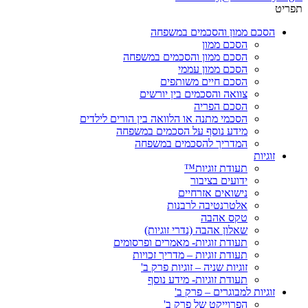
תפריט
הסכם ממון והסכמים במשפחה
הסכם ממון
הסכם ממון והסכמים במשפחה
הסכם ממון עממי
הסכם חיים משותפים
צוואה והסכמים בין יורשים
הסכם הפריה
הסכמי מתנה או הלוואה בין הורים לילדים
מידע נוסף על הסכמים במשפחה
המדריך להסכמים במשפחה
זוגיות
תעודת זוגיות™
ידועים בציבור
נישואים אזרחיים
אלטרנטיבה לרבנות
טקס אהבה
שאלון אהבה (נדרי זוגיות)
תעודת זוגיות- מאמרים ופרסומים
תעודת זוגיות – מדריך זכויות
זוגיות שניה – זוגיות פרק ב'
תעודת זוגיות- מידע נוסף
זוגיות למבוגרים – פרק ב'
הפרוייקט של פרק ב'