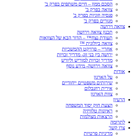
הסכם ממון – חיים משתפים בפרק ב'
צוואה בפרק ב'
פנסיה וזוגיות בפרק ב'
מגורים בפרק ב'
צוואה וירושה
תכנון צוואה וירושה
תעודת נצח™ – הדור הבא של הצוואות
צוואה ביולוגית ™
אחריי – פרויקט ההמשכיות
ירושה בין בני זוג- מדריך זכויות
מדריך זכויות למוריש וליורש
צוואה וירושה- מידע נוסף
אודות
על הארגון
שירותים משפטיים ייחודיים
אירית רוזנבלום
צוות הארגון
הרעיון
הצעת חוק יסוד המשפחה
ראיונות טלוויזיה
הרצאות מצולמות
לתרומה
צרו קשר
מדיניות פרטיות