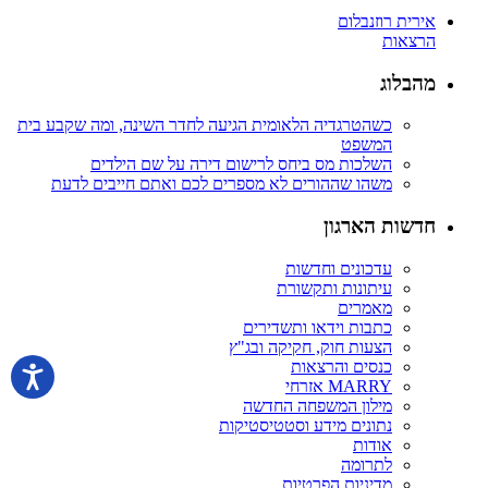
אירית רוזנבלום
הרצאות
מהבלוג
כשהטרגדיה הלאומית הגיעה לחדר השינה, ומה שקבע בית
המשפט
השלכות מס ביחס לרישום דירה על שם הילדים
משהו שההורים לא מספרים לכם ואתם חייבים לדעת
חדשות הארגון
עדכונים וחדשות
עיתונות ותקשורת
מאמרים
כתבות וידאו ותשדירים
הצעות חוק, חקיקה ובג"ץ
כנסים והרצאות
MARRY אזרחי
מילון המשפחה החדשה
נתונים מידע וסטטיסטיקות
אודות
לתרומה
מדיניות הפרטיות