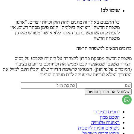
שימו לב!
כל התכנים באתר זה מוגנים תחת חוק זכויות יוצרים. "ארגון
משפחה חדשה" ו"צוואה ביולוגית" הינם סימן מסחר רשום. אין
להעתיק /להשתמש בתכני האתר ללא אישור מפורש מארגון
משפחה חדשה.
ברוכים הבאים למשפחה חדשה
משפחה חדשה מספקת פתרון להצהרה על הזוגיות שלכם! על בסיס
תצהיר משפטי שמאפשר לכם לממש את זכויותכם כידועים בציבור
(המוכרים על פי חוק). הצטרפו לרשימת הדיוור שלנו וקבלו חינם למייל את
המדריך המלא לזכויות שמעניקה לכם תעודת הזוגיות.
ידועים בציבור
הסכם ממון
ראיונות טלוויזיה
נישואים וזוגיות להטבית
אימוץ ילדים בישראל