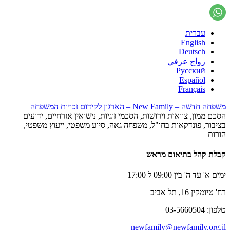
עברית
English
Deutsch
زواج عرفي
Русский
Español
Français
משפחה חדשה – New Family – הארגון לקידום זכויות המשפחה
הסכם ממון, צוואות וירושות, הסכמי זוגיות, נישואין אזרחיים, ידועים
בציבור, פונדקאות בחו"ל, משפחה גאה, סיוע משפטי, ייעוץ משפטי,
הורות
קבלת קהל בתיאום מראש
ימים א' עד ה' בין 09:00 ל 17:00
רח' טיומקין 16, תל אביב
טלפון: 03-5660504
newfamily@newfamily.org.il