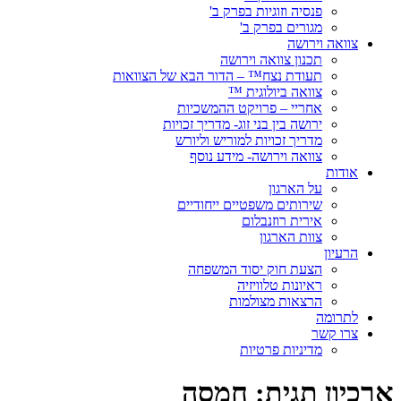
פנסיה וזוגיות בפרק ב'
מגורים בפרק ב'
צוואה וירושה
תכנון צוואה וירושה
תעודת נצח™ – הדור הבא של הצוואות
צוואה ביולוגית ™
אחריי – פרויקט ההמשכיות
ירושה בין בני זוג- מדריך זכויות
מדריך זכויות למוריש וליורש
צוואה וירושה- מידע נוסף
אודות
על הארגון
שירותים משפטיים ייחודיים
אירית רוזנבלום
צוות הארגון
הרעיון
הצעת חוק יסוד המשפחה
ראיונות טלוויזיה
הרצאות מצולמות
לתרומה
צרו קשר
מדיניות פרטיות
ארכיון תגית:
חמסה