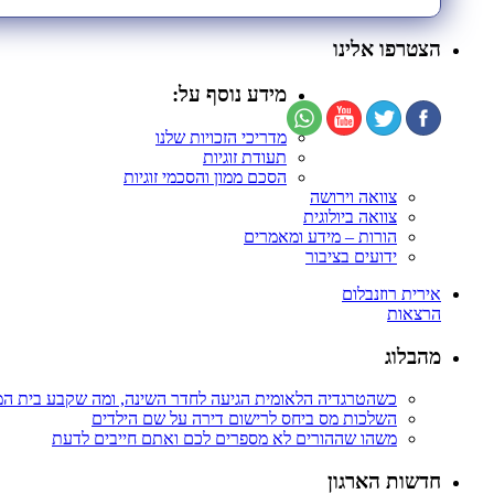
הצטרפו אלינו
מידע נוסף על:
מדריכי הזכויות שלנו
תעודת זוגיות
הסכם ממון והסכמי זוגיות
צוואה וירושה
צוואה ביולוגית
הורות – מידע ומאמרים
ידועים בציבור
אירית רוזנבלום
הרצאות
מהבלוג
כשהטרגדיה הלאומית הגיעה לחדר השינה, ומה שקבע בית ה
השלכות מס ביחס לרישום דירה על שם הילדים
משהו שההורים לא מספרים לכם ואתם חייבים לדעת
חדשות הארגון