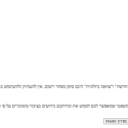
ה חדשה" ו"צוואה ביולוגית" הינם סימן מסחר רשום. אין להעתיק /להשתמש
טי שמאפשר לכם לממש את זכויותכם כידועים בציבור (המוכרים על פי חוק