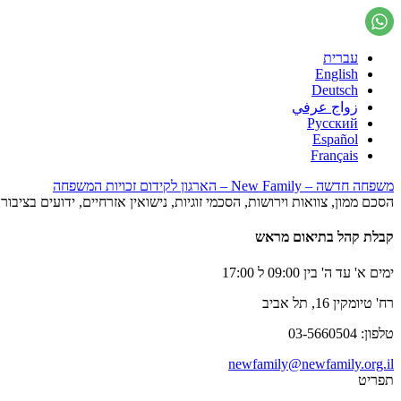
עברית
English
Deutsch
زواج عرفي
Русский
Español
Français
משפחה חדשה – New Family – הארגון לקידום זכויות המשפחה
הסכם ממון, צוואות וירושות, הסכמי זוגיות, נישואין אזרחיים, ידועים בציב
קבלת קהל בתיאום מראש
ימים א' עד ה' בין 09:00 ל 17:00
רח' טיומקין 16, תל אביב
טלפון: 03-5660504
newfamily@newfamily.org.il
תפריט