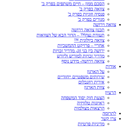
הסכם ממון – חיים משתפים בפרק ב'
צוואה בפרק ב'
פנסיה וזוגיות בפרק ב'
מגורים בפרק ב'
צוואה וירושה
תכנון צוואה וירושה
תעודת נצח™ – הדור הבא של הצוואות
צוואה ביולוגית ™
אחריי – פרויקט ההמשכיות
ירושה בין בני זוג- מדריך זכויות
מדריך זכויות למוריש וליורש
צוואה וירושה- מידע נוסף
אודות
על הארגון
שירותים משפטיים ייחודיים
אירית רוזנבלום
צוות הארגון
הרעיון
הצעת חוק יסוד המשפחה
ראיונות טלוויזיה
הרצאות מצולמות
לתרומה
צרו קשר
מדיניות פרטיות