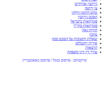
גירושין אזרחיים
צו ירושה
טקס חתונה חילוני
הסכם גירושין
פונדקאות בישראל
פונדקאות בחו"ל
הורות גאה
עיזבון
שאלות ותשובות על הסכם ממון
אירית רוזנבלום
הרצאות
עורך דין דיני משפחה
מרקטיזם - פרסום בגוגל / פרסום באאוטבריין