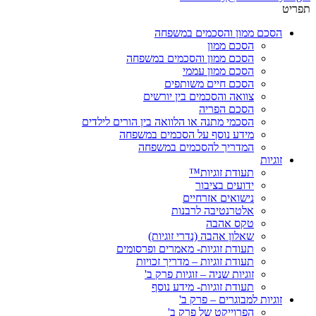
תפריט
הסכם ממון והסכמים במשפחה
הסכם ממון
הסכם ממון והסכמים במשפחה
הסכם ממון עממי
הסכם חיים משותפים
צוואה והסכמים בין יורשים
הסכם הפריה
הסכמי מתנה או הלוואה בין הורים לילדים
מידע נוסף על הסכמים במשפחה
המדריך להסכמים במשפחה
זוגיות
תעודת זוגיות™
ידועים בציבור
נישואים אזרחיים
אלטרנטיבה לרבנות
טקס אהבה
שאלון אהבה (נדרי זוגיות)
תעודת זוגיות- מאמרים ופרסומים
תעודת זוגיות – מדריך זכויות
זוגיות שניה – זוגיות פרק ב'
תעודת זוגיות- מידע נוסף
זוגיות למבוגרים – פרק ב'
הפרוייקט של פרק ב'