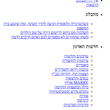
אירית רוזנבלום
הרצאות
מהבלוג
כשהטרגדיה הלאומית הגיעה לחדר השינה, ומה שקבע בית
המשפט
השלכות מס ביחס לרישום דירה על שם הילדים
משהו שההורים לא מספרים לכם ואתם חייבים לדעת
חדשות הארגון
עדכונים וחדשות
עיתונות ותקשורת
מאמרים
כתבות וידאו ותשדירים
הצעות חוק, חקיקה ובג"ץ
כנסים והרצאות
MARRY אזרחי
מילון המשפחה החדשה
נתונים מידע וסטטיסטיקות
אודות
לתרומה
מדיניות הפרטיות