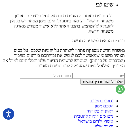
שימו לב!
כל התכנים באתר זה מוגנים תחת חוק זכויות יוצרים. "ארגון
משפחה חדשה" ו"צוואה ביולוגית" הינם סימן מסחר רשום. אין
להעתיק /להשתמש בתכני האתר ללא אישור מפורש מארגון
משפחה חדשה.
ברוכים הבאים למשפחה חדשה
משפחה חדשה מספקת פתרון להצהרה על הזוגיות שלכם! על בסיס
תצהיר משפטי שמאפשר לכם לממש את זכויותכם כידועים בציבור
(המוכרים על פי חוק). הצטרפו לרשימת הדיוור שלנו וקבלו חינם למייל את
המדריך המלא לזכויות שמעניקה לכם תעודת הזוגיות.
ידועים בציבור
הסכם ממון
ראיונות טלוויזיה
נישואים וזוגיות להטבית
אימוץ ילדים בישראל
הצוות שלנו