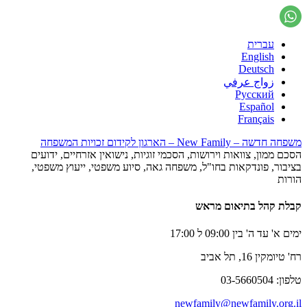
עברית
English
Deutsch
زواج عرفي
Русский
Español
Français
משפחה חדשה – New Family – הארגון לקידום זכויות המשפחה
הסכם ממון, צוואות וירושות, הסכמי זוגיות, נישואין אזרחיים, ידועים
בציבור, פונדקאות בחו"ל, משפחה גאה, סיוע משפטי, ייעוץ משפטי,
הורות
קבלת קהל בתיאום מראש
ימים א' עד ה' בין 09:00 ל 17:00
רח' טיומקין 16, תל אביב
טלפון: 03-5660504
newfamily@newfamily.org.il